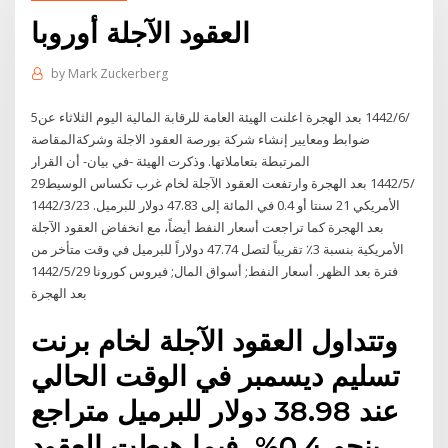
العقود الآجلة أوروبا
by
Mark Zuckerberg
5‏‏/6‏‏/1442 بعد الهجرة اعلنت الهيئة العامة للرقابة المالية اليوم الثلاثاء عن
ضوابط ومعايير إنشاء شركة بورصة العقود الاجلة وشركةالمقاصة
المرتبطة بتعاملاتها. وذكرت الهيئة -في بيان- أن القرار
29‏‏/5‏‏/1442 بعد الهجرة وارتفعت العقود الآجلة لخام غرب تكساس الوسيط
الأمريكي 21 سنتا أو 0.4 في المائة إلى 47.83 دولار للبرميل. 23‏‏/3‏‏/1442
بعد الهجرة كما تراجعت أسعار النفط أيضاً، مع انخفاض العقود الآجلة
الأمريكية بنسبة 3٪ تقريباً لتصل 47.74 دولاراً للبرميل في وقت متأخر من
فترة بعد الظهر. أسعار النفط; أسواق المال; فيروس كورونا 29‏‏/5‏‏/1442
بعد الهجرة
وتتداول العقود الآجلة لخام برنت
تسليم ديسمبر في الوقت الحالي
عند 38.98 دولار للبرميل متراجع
بنحو 0.4%، فيما هبطت العقود