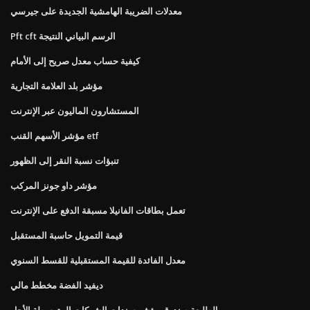
معدلات الضريبة الهامشية الجديدة على جيرسي
Pft cft الرسم البياني النتيجة
كيفية حساب معدل صريح إلى الأمام
مؤشر بلد العلامة التجارية
المستشارون الماليون عبر الإنترنت
مؤشر الأسهم القنب etf
تنبؤات نسبة النقر إلى الظهور
مؤشر داو جونز المركب
تعمل بطاقات الفانيلا مسبقة الدفع على الإنترنت
قيمة التمويل حاسبة المستقبل
معدل الفائدة للقيمة المستقبلية للقسط السنوي
ديفيد الفضة مخطط مالي
الطليعة صندوق مؤشر سندات الشركات المتوسطة الأجل