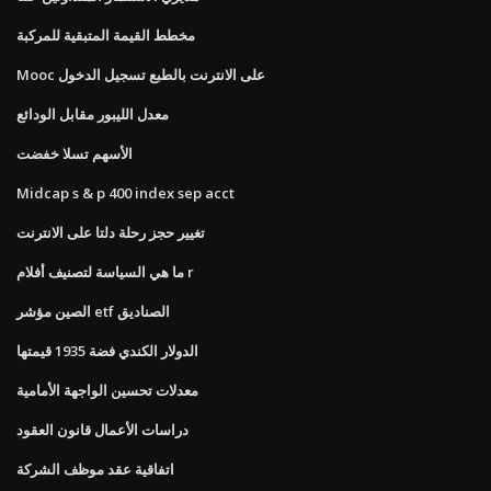
مخطط القيمة المتبقية للمركبة
Mooc على الانترنت بالطبع تسجيل الدخول
معدل الليبور مقابل الودائع
الأسهم تسلا خفضت
Midcap s & p 400 index sep acct
تغيير حجز رحلة دلتا على الانترنت
ما هي السياسة لتصنيف أفلام r
الصين مؤشر etf الصناديق
الدولار الكندي فضة 1935 قيمتها
معدلات تحسين الواجهة الأمامية
دراسات الأعمال قانون العقود
اتفاقية عقد موظف الشركة