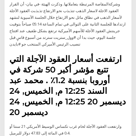
وشركةالمقاصة المرتبطة بتعاملاتها. وذكرت الهيئة -في بيان- أن القرار
العقود الاجلة لاسعار الذهب تتذبذب نحو الارتفاع تذبذبت العقود الآجلة
لأسعار الذهب في نطاق مائل نحو الارتفاع خلال الجلسة الآسيوية لنشهد
ارتدادها للجلسة الثانية على التوالى في تمام الساعة 05:14 صباحاً بتوقيت
جرينتش العقود الآجلة للأسهم الأميركية ترتفع بشكل طفيف عند افتتاح
جلسة اليوم، حيث بدا أن #وول_ستريت سترتد من أسبوع قاسٍ قبل
تنصيب الرئيس الأميركي المنتخب جو #بايدن
ارتفعت أسعار العقود الآجلة التي
تتبع مؤشر أكبر 50 شركة في
أوروبا بنسبة 1.2٪ . محمد عبد
السند 12:25 م, الخميس, 24
ديسمبر 20 12:25 م, الخميس, 24
ديسمبر 20
وارتفعت العقود الآجلة لخام غرب تكساس الوسيط الأمريكي 21 سنتا أو
0.4 في المائة إلى 47.83 دولار للبرميل.