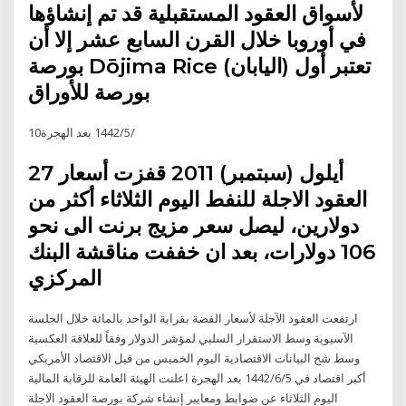
لأسواق العقود المستقبلية قد تم إنشاؤها
في أوروبا خلال القرن السابع عشر إلا أن
بورصة Dōjima Rice (اليابان) تعتبر أول
بورصة للأوراق
10‏‏/5‏‏/1442 بعد الهجرة
27 أيلول (سبتمبر) 2011 قفزت أسعار
العقود الاجلة للنفط اليوم الثلاثاء أكثر من
دولارين، ليصل سعر مزيج برنت الى نحو
106 دولارات، بعد ان خففت مناقشة البنك
المركزي
ارتفعت العقود الآجلة لأسعار الفضة بقرابة الواحد بالمائة خلال الجلسة
الآسيوية وسط الاستقرار السلبي لمؤشر الدولار وفقاً للعلاقة العكسية
وسط شح البيانات الاقتصادية اليوم الخميس من قبل الاقتصاد الأمريكي
أكبر اقتصاد في 5‏‏/6‏‏/1442 بعد الهجرة اعلنت الهيئة العامة للرقابة المالية
اليوم الثلاثاء عن ضوابط ومعايير إنشاء شركة بورصة العقود الاجلة