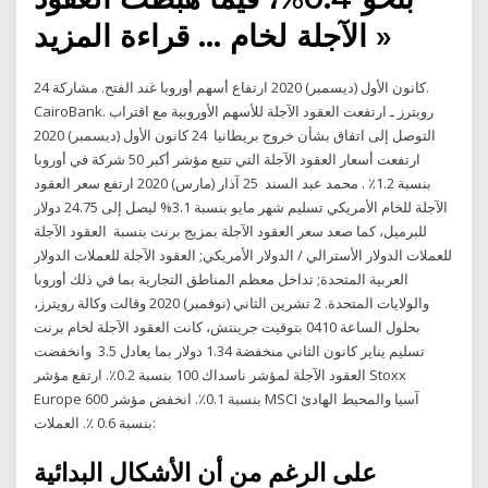
الآجلة لخام … قراءة المزيد »
24 كانون الأول (ديسمبر) 2020 ارتفاع أسهم أوروبا غند الفتح. مشاركة.
CairoBank. رويترز ـ ارتفعت العقود الآجلة للأسهم الأوروبية مع اقتراب
التوصل إلى اتفاق بشأن خروج بريطانيا 24 كانون الأول (ديسمبر) 2020
ارتفعت أسعار العقود الآجلة التي تتبع مؤشر أكبر 50 شركة في أوروبا
بنسبة 1.2٪ . محمد عبد السند 25 آذار (مارس) 2020 ارتفع سعر العقود
الآجلة للخام الأمريكي تسليم شهر مايو بنسبة 3.1% ليصل إلى 24.75 دولار
للبرميل، كما صعد سعر العقود الآجلة بمزيج برنت بنسبة العقود الآجلة
للعملات الدولار الأسترالي / الدولار الأمريكي; العقود الآجلة للعملات الدولار
العربية المتحدة; تداخل معظم المناطق التجارية بما في ذلك أوروبا
والولايات المتحدة. 2 تشرين الثاني (نوفمبر) 2020 وقالت وكالة رويترز،
بحلول الساعة 0410 بتوقيت جرينتش، كانت العقود الآجلة لخام برنت
تسليم يناير كانون الثاني منخفضة 1.34 دولار بما يعادل 3.5 وانخفضت
العقود الآجلة لمؤشر ناسداك 100 بنسبة 0.2٪. ارتفع مؤشر Stoxx
Europe 600 بنسبة 0.1٪. انخفض مؤشر MSCI آسيا والمحيط الهادئ
بنسبة 0.6 ٪. العملات:
على الرغم من أن الأشكال البدائية