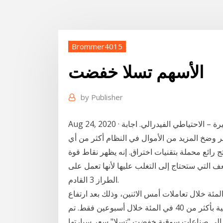
Brommer4015
الأسهم تسلا خفضت
by
Publisher
Aug 24, 2020 · لكن أولاً – ما الذي يتسبب في تحليق الأسهم؟ إجابة قصيرة – الاحتياطي الفيدرالي. اجابة
 وضخ المزيد من الأموال في النظام أكثر من أي
رائع محملة بتقنيات اختراق. إنه يظهر نقاط قوة
 التي ستحتاج إلى التغلب عليها لأنها تعمل على
الطراز 3 القادم.
م شركة "تسلا" الأميركية على انخفاض 3.1 في المئة خلال تعاملات أمس الاثنين، وذلك بعد ارتفاع
ضخم، عزز مكاسب سهم شركة صناعة السيارات الكهربائية بأكثر من 40 في المئة خلال أسبوعين فقط. تم
 إلى صناعات سوقية خفضت "تسلا" سعر سيارتها