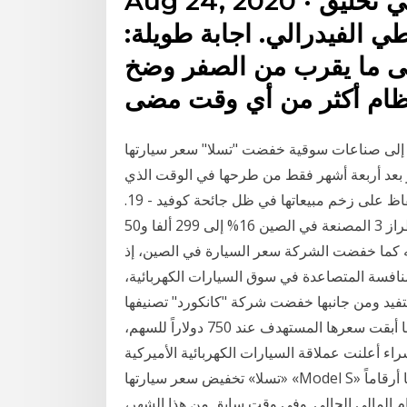
Aug 24, 2020 · لكن أولاً – ما الذي يتسبب في تحليق
طي الفيدرالي. اجابة طويلة:
لى ما يقرب من الصفر وضخ
 إلى صناعات سوقية خفضت "تسلا" سعر سيارتها
ار بعد أربعة أشهر فقط من طرحها في الوقت الذي
تسعى فيه شركة السيارات الكهربائية الأمريكية، إلى الحفاظ على زخم مبيعاتها في ظل جائحة كوفيد - 19.
خفضت تسلا الأمريكية أقل سعر لسياراتها السيدان من الطراز 3 المصنعة في الصين 16% إلى 299 ألفا و50
الصيني الموجه كما خفضت الشركة سعر السيارة في الصين، إذ
نافسة المتصاعدة في سوق السيارات الكهربائية،
فيد ومن جانبها خفضت شركة "كانكورد" تصنيفها
لسهم "تسلا" إلى "محايد" من "شراء" ، على الرغم من أنها أبقت سعرها المستهدف عند 750 دولاراً للسهم،
شراء أعلنت عملاقة السيارات الكهربائية الأميركية
«تسلا» تخفيض سعر سيارتها «Model S» في الولايات المتحدة والصين، وذلك بعد أيام من إعلانها أرقاماً
ام المالي الحالي. وفي وقت سابق من هذا الشهر،