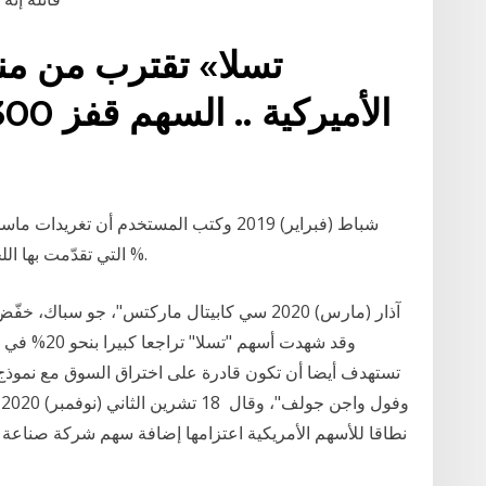
التي تقدّمت بها اللجنة" وأدت إلى خفض قيمة أسهم "تيسلا" بنسبة 3 %.
تستهدف أيضا أن تكون قادرة على اختراق السوق مع نموذج ه
نطاقا للأسهم الأمريكية اعتزامها إضافة سهم شركة صناعة السيارات الكهربائية الأمريكية "تسلا" إلى المؤشر