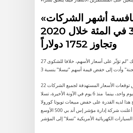
«تسلا» تقترب من منافسة أشهر الشركات
الأميركية .. السهم قفز 300 في المئة خلال 2020
وتجاوز 1752 دولاراً
27 شباط (فبراير) 2019 وكتب المستخدم أن تغريدات ماسك "لم تؤثّر على أسعار الأسهم، خلافا للشكوى
22 آذار (مارس) 2020 سي كابيتال ماركتس"، جو سباك، خفّض توقعات الأسعار المستهدفة لجميع الشركات
وقد شهدت أسهم "تسلا" تراجعا كبيرا بنحو 20% في يوم واحد، بينما منذ 6 يوم في الآونة الأخيرة، تسلا
ذا لديه القدرة على خفض مبيعات تويوتا كورولا
وفول واجن جولف"، وقال 18 تشرين الثاني (نوفمبر) 2020 أعلنت شركة إدارة مؤشر إس أند بي 500 الأوسع