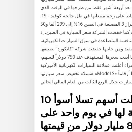
ار بعد أربعة أشهر فقط من طرحها في الوقت الذي
تسعى فيه شركة السيارات الكهربائية الأمريكية، إلى الحفاظ على زخم مبيعاتها في ظل جائحة كوفيد - 19.
خفضت تسلا الأمريكية أقل سعر لسياراتها السيدان من الطراز 3 المصنعة في الصين 16% إلى 299 ألفا و50
الصيني الموجه كما خفضت الشركة سعر السيارة في الصين، إذ
نافسة المتصاعدة في سوق السيارات الكهربائية،
فيد ومن جانبها خفضت شركة "كانكورد" تصنيفها
لسهم "تسلا" إلى "محايد" من "شراء" ، على الرغم من أنها أبقت سعرها المستهدف عند 750 دولاراً للسهم،
شراء أعلنت عملاقة السيارات الكهربائية الأميركية
«تسلا» تخفيض سعر سيارتها «Model S» في الولايات المتحدة والصين، وذلك بعد أيام من إعلانها أرقاماً
10 أيلول (سبتمبر) 2020 سجلت أسهم تسلا أسوأ
ة لها في يوم واحد على
تخلت شركة تسلا عن 80 مليار دولار من قيمتها