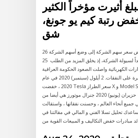
بلغ أثيرت مؤخراً الكثير
فض رتبة كيم يو جونغ،
شق
26 تموز (يوليو) 2020 13 آب (أغسطس) 2020 قد يؤدي خفض سعر سهم الشركة إلى وضع أسهم الشركة
في متناول المستثمرين الأفراد الأصغر. ويعد هذا الأمر جيداً لسيولة الشركة، إذ يخلق المزيد من الطلب 25
لا لصناعة السيارات الكهربائية واصلت الصعود الحكومة العراقية
خفضت سعر العملة المحلية أمام الدولار في مسعى للسيطرة على النفقات. 2 أيلول (سبتمبر) 2020 في عام
2020 ، خفضت Tesla سعر الطراز X و Model S و Model 3 مرتين والطراز Y - مرة واحدة ؛ أصبحت
سيارات تسلا الكهربائية أكثر بأسعار معقولة ، مما 17 حزيران (يونيو) 2020 جنرال موتورز هي أيضا من
يع أنحاء العالم ، وحسنت نفقاتها ، واستقالت
ول (سبتمبر) 2019 ربما سوف يساعدك تحليل تسلا الفني و المالي في مقالتنا في