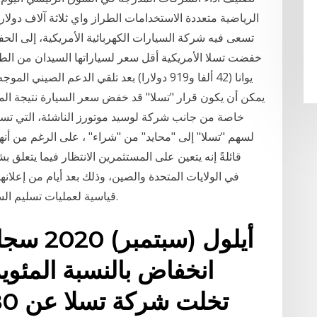
الرياضية متعددة الاستخدامات الطراز واي ثلاثة آلاف دول
يوانا (42 ألفا و919 دولارا) بعد تلقي الدعم 
يمكن أن يكون قرار "تسلا" قد خفض سعر السيارة نتيجة الم
خاصة من جانب شركة لوسيد موتورز الناشئة، التي تست
قائلةً إنه يتعين على المستثمرين الانتظار فيما يتعلق ب
قياسية لعمليات تسليم السيارات خلال الربع الثالث من العام المالي الحالي.
انخفاض بالنسبة المئوي