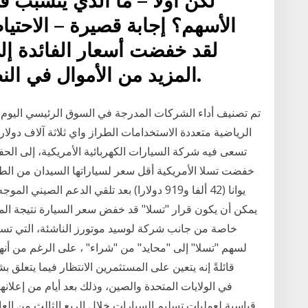
الأسهم؟ إجابة قصيرة – الاحتيا
لقد خفضت أسعار الفائدة إ
المزيد من الأموال في النظام أكثر من أي وقت مضى.
تم تصنيف أداء الشركات المدرجة في السوق الرئيسي اليوم
الرياضية متعددة الاستخدامات الطراز واي ثلاثة آلاف دول
يوانا (42 ألفا و919 دولارا) بعد تلقي الدعم 
يمكن أن يكون قرار "تسلا" قد خفض سعر السيارة نتيجة الم
خاصة من جانب شركة لوسيد موتورز الناشئة، التي تست
قائلةً إنه يتعين على المستثمرين الانتظار فيما يتعلق ب
قياسية لعمليات تسليم السيارات خلال الربع الثالث من الع