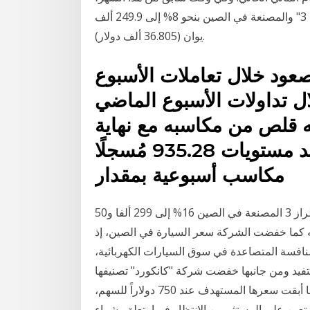
خفضت "تسلا" السعر المبدئي لسياراتها السيدان من "موديل 3" والمصنعة في الصين بنحو 8% إلى 249.9 ألف
يوان (36.805 ألف دولار).
عود خلال تعاملات الأسبوع
 تداولات الأسبوع الماضي
ستويات 107.48 ولكنه قلص من مكاسبه مع نهاية
تداولات الأسبوع ليغلق عند مستويات 935.28 مُسجلًا
مكاسب أسبوعية بمقدار
خفضت تسلا الأمريكية أقل سعر لسياراتها السيدان من الطراز 3 المصنعة في الصين 16% إلى 299 ألفا و50
الصيني الموجه كما خفضت الشركة سعر السيارة في الصين، إذ
نافسة المتصاعدة في سوق السيارات الكهربائية،
فيد ومن جانبها خفضت شركة "كانكورد" تصنيفها
لسهم "تسلا" إلى "محايد" من "شراء" ، على الرغم من أنها أبقت سعرها المستهدف عند 750 دولاراً للسهم،
ه يتعين على المستثمرين الانتظار فيما يتعلق بشراء