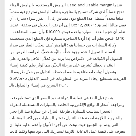
الهامش المستخدم والهامش المتاح Used and Usable margin عندما
تفتح حساباً لدى شركة تسمح بالمتاجرة بنظام الهامش ستودع فيه مقدماً
مبلغاً محدداً سيظل هذا المبلغ دون مساس إلى أن تقرر شراء سيارة , أي
إلى أن تقرر الدخول في صفقة , عندها Oct 12, 2007 · ففي مثالنا السابق :
نعلم أن حجم العقد = سيارة واحدة قيمتها 10.000$ وأن نسبة المضاعفة =
10 لذا فنحن نعلم أننا إذا أردنا المتاجرة بسيارة فإن المبلغ الذي ستخصمه
وكالة السيارات من حسابنا هو : الهامش كيف تتجنَّب التعثّر في سداد
أقساط التمويل؟ عدم وجود خطَّة ماليَّة شخصيَّة لدراسة الغرض من
التمويل أو المُبالغة في الاقتراض بما يزيد عن مُعدَّل الدّخل والقدرة على
السّداد يجعلك تُشرف على مرحلة التعثّر، مما يُؤثّر تعلم كيفية إنشاء
وتعديل أدوات اصطناعية خاصة لمحفظة التداول من خلال طريقة الـ
GeWorko الفريدة. تستطيع إيجاد المزيد من المعلومات في قسم “الدليل
السريع في إنشاء و التداول بالـ PCI” .
ينصح قبل البدء فى عملية الشراء تحديد السعر الذى تستطيع دفعه
ومراجعة أسعار المواقع الإلكترونيه الخاصه بالسيارات المستعمله لمعرفة
السعر المناسب للسيارة . طريقة التنازل عن سيارة بنك الراجحي
والشروط اللازمة لصحة عقد التنازل ، تعتبر السيارات من أكثر المقتنيات
التي يهتم بها الجميع حيث نبحث عن أجود الأنواع وأفخم بداية علينا ان
نتعرف على كيفية عمل الدعاية اللازمة لسيارتك التى تود بيعها وكلما كانت