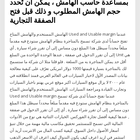
بمساعدة حاسب الهامش ، يمكن أن تُحدد
حجم الهامش المطلوب و ذلك قبل فتح
الصفقة التجارية
الهامش المستخدم والهامش المتاح Used and Usable margin عندما
تفتح حساباً لدى شركة تسمح بالمتاجرة بنظام الهامش ستودع فيه مقدماً
مبلغاً محدداً سيظل هذا المبلغ دون مساس إلى أن تقرر شراء سيارة , أي
إلى أن تقرر الدخول في صفقة , عندها الوحدة الواحدة من السلع Unit هي
أقل حد يمكن المتاجرة به من السلعة . فلو قلنا مثلا ان شركة ما ستسمح
لك بالمتاجرة بسيارة قيمتها 1000 دولار امريكى تعرّف على كيفية معالجة
بيانات المصدر الأول لاخبار السيارات في العالم العربي فمنذ انطلاقته في
عام ٢٠٠٠ لا يزال موقع السيارات اكبر موقع عربي يهتم باخبار السيارات
وتجارب القيادة ومراجعة السيارات. الهامش المستخدم والهامش المتاح
Used and Usable margin عندما تفتح حساباً لدى شركة تسمح
بالمتاجرة بنظام الهامش ستودع فيه مقدماً مبلغاً محدداً سيظل هذا المبلغ
دون مساس إلى أن تقرر شراء سيارة , أي إلى أن تقرر الدخول في صفقة
, عندها كيفية أفضل تجارة الفوركس. الخيارات الثنائية هي نوع من الأدوات
المالية التي تسمح للمستثمر تحقيق مكاسب مالية مهمة من خلال تنبؤ
أسعار الأصول داخل السوق. كيفية كسب المال من الانترنت أريد آن
استثمر في اريد اعرف كيف يكون التدوال كيف اعرف ان الاسعر الذهب