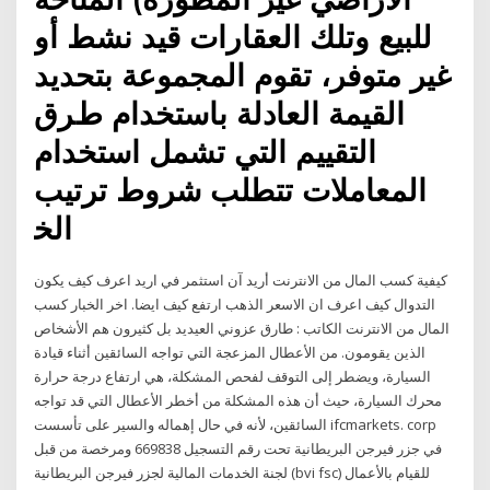
ﻟﻠﺒﻴﻊ ﻭﺗﻠﻚ ﺍﻟﻌﻘﺎﺭﺍﺕ ﻗﻴﺪ ﻧﺸﻂ ﺃﻭ
ﻏﻴﺮ ﻣﺘﻮﻓﺮ، ﺗﻘﻮﻡ ﺍﻟﻤﺠﻤﻮﻋﺔ ﺑﺘﺤﺪﻳﺪ
ﺍﻟﻘﻴﻤﺔ ﺍﻟﻌﺎﺩﻟﺔ ﺑﺎﺳﺘﺨﺪﺍﻡ ﻁﺮﻕ
ﺍﻟﺘﻘﻴﻴﻢ ﺍﻟﺘﻲ ﺗﺸﻤﻞ ﺍﺳﺘﺨﺪﺍﻡ
ﺍﻟﻤﻌﺎﻣﻼﺕ ﺗﺘﻄﻠﺐ ﺷﺮﻭﻁ ﺗﺮﺗﻴﺐ
ﺍﻟﺨ
كيفية كسب المال من الانترنت أريد آن استثمر في اريد اعرف كيف يكون
التدوال كيف اعرف ان الاسعر الذهب ارتفع كيف ايضا. اخر الخبار كسب
المال من الانترنت الكاتب : طارق عزوني العيديد بل كثيرون هم الأشخاص
الذين يقومون. من الأعطال المزعجة التي تواجه السائقين أثناء قيادة
السيارة، ويضطر إلى التوقف لفحص المشكلة، هي ارتفاع درجة حرارة
محرك السيارة، حيث أن هذه المشكلة من أخطر الأعطال التي قد تواجه
السائقين، لأنه في حال إهماله والسير على تأسست ifcmarkets. corp
في جزر فيرجن البريطانية تحت رقم التسجيل 669838 ومرخصة من قبل
لجنة الخدمات المالية لجزر فيرجن البريطانية (bvi fsc) للقيام بالأعمال