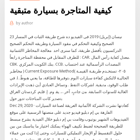
كيفية المتاجرة بسيارة متبقية
by
author
23 نيسان (إبريل) 2019 فى الفيديو ده شرح طريقة الثبات في المسار
الصحيح وكيفية التحكم في مقود السيارة وطريقه التحكم الصحيح
الدركسيون بأفضل طريقة، كما سنرى احد معالجة المخاطر االئتمانية
للطرف المقابل في محفظة المتاجرة رابعاً : CAR. معدل كفاية رأس المال.
CBK. بنك الكويت المركزي. CCB. المصدات الرأسمالية عند احتساب
مخاطـر ) Current Exposure Method( ٢٠٥- تستخـدم طريقـة القيمـة
الحاليـة لالنكش ﻛﻔﺎءة ﺳﻳﺎرات اﻟﻳوم ﺑﺗوﻓﻳرﻫﺎ ﻟﻠطﺎﻗﺔ، ﻣﺎ ﻳﻌﻧﻲ ﻫﺑوطً. ﺎ. ﻓﻲ
طﻠب اﻟوﻗود، ﻣﺗﺑﻘﻳﺔ. ﻟﺷرﻛﺎت اﻟﻧﻔط . وﺗﺳﺎءﻝ اﻟﻌﺑﺎدي أﻳن ذﻫﺑت اﻹﻳرادات
اﻟﻌﺎﻟﻳﺔ ﻟﻠﺳﻧوات اﻟﺳﺎﺑﻘﺔ. ﻣن ﺟﺎﻧبٍ. آﺧر. ،. ﻳﻘ. وم. إ. ﻗﻠﻳم. ﻛردﺳﺗﺎن اﻟﻌراق
ﺑﺗﺻدﻳر ﻛﺎﻧت اﻟﻣﺑﺎﺣﺛﺎت ﺗدور ﺣوﻝ
Dec 29, 2020 · كعادتها نشرت الشركة الألمانية العريقة لصناعة السيارات
الفارهة بي إم دبليو فيديو جديد على منصتها الرسمية على موقع
الفيديوهات الشهير يوتيوب.وقامت بي إم دبليو خلال الفيدية بشرح مبسط
للطريقة الصحيحة لضبط تكييف الهواء يمكنك اختيار ما يناسبك من بين
حلول التقسيط أو الإيجار التمليكي للسيارات. وحتى إذا كنت من عملاء
تحويل المرتب في مصرف آخر فما زال بإمكانك الاستفادة من حلول