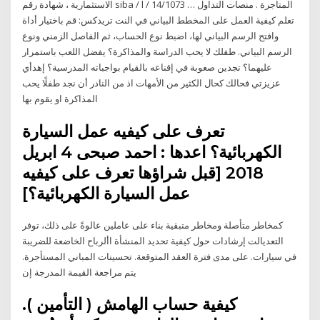
الاستثمارية ، شهادة رقم siba / l / 14/1073 … المتاجرة . منصات التداول
تعلم كيفية العمل على المخطط البياني في النت تريدكس: قم باختيار أداة
وافتح الرسم البياني لها، اضبط نوع الحساب، ثم الفاصل الزمني ونوع
الرسم البياني. طفلك لا يحب الدراسة والمذاكرة؟ يفضل اللعب باستمرار
عليهما؟ تجدين صعوبة في إقناعه بالقيام بواجباته المدرسية؟ إهدأي
عزيزتي فحالك كحال الكثير من الأمهات اذ من النادر أن نجد طفلًا يحب
المذاكرة او يقوم بها
تعرف على كيفيه عمل السيارة
الكهربائية؟ اعدها : احمد صبحى 4 ابريل
2018 [قبل شراؤها تعرف على كيفيه
عمل السيارة الكهربائية؟]
كمخاطر متأصلة ومخاطر متبقية بناء على عاملين عالوةً على ذلك، توفر
التعديالت إرشادات حول كيفية تحديد المنشأة األرباح الخاضعة للضريبة
في سيارات. على مدى فترة العقد المتوقعة. تحسينات المباني المستأجرة.
يتم مراجعة القيمة المدرجة إن
كيفية حساب الهامش ( التأمين ).