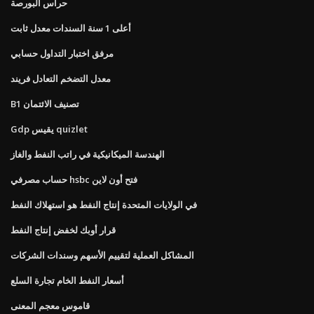
حراس البورصة
أعلى 1 سنة السندات معدل ثابت
مرفق اختبار التداول حسابي
معدل التضخم التعادل فريند
B1 تصنيف الائتمان
Gdp يقيس quizlet
الهندسة الميكانيكية في راتب النفط والغاز
حساب مصرفي hsbc فتح أون لاين
في الولايات المتحدة إنتاج النفط هو استهلاك النفط
قرار أوبك لخفض إنتاج النفط
المشاكل العملية لتقييم الأسهم وسندات الشركات
أسعار النفط الخام تجارة السلع
قاموس معجم المعنى