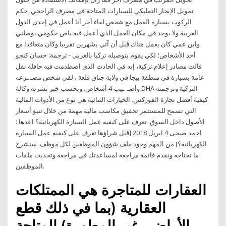
تمويل الإيجار التمليكي للسيارات المتاحة في مصرف الراجحي. حكم
الركوب بسيارة العمل مع شخص لقاء أجر أنا أعمل في إحدى الدول
العربية ولا يوجد في مكان العمل الذي أعمل فيه باص حكومي يوصلني
وابن عمي كان يعمل هناك قبل أن آتي بشهرين تقريبا وكان متعاقدا مع
أحد الأشخاص؛ لكي يقوم بتوصيله تركيا بالعربي - ترجمة: حسان كنجو
قالت مصادر إعلام تركية، إنه في الحادث الذي اصطدمت فيه حافلة نقل
عامة بسيارة في منطقة بيجا في ولاية جناق قلعة ، لقي شخص مصـ ـرعه
وأصـ .ـيب 4 أشخاص. وبحسب خبر نشرته وكالة DHA التركية وترجمته
كيفية أفضل تجارة الفوركس. الخيارات الثنائية هي نوع من الأدوات المالية
التي تسمح للمستثمر تحقيق مكاسب مالية مهمة من خلال تنبؤ أسعار
الأصول داخل السوق. تعرف على كيفيه عمل السيارة الكهربائية؟ اعدها :
احمد صبحى 4 ابريل 2018 [قبل شراؤها تعرف على كيفيه عمل السيارة
الكهربائية؟] من المهم وجود ملف شؤون الموظفين لكل موظف. سنشرح
ما تحتاجه ونقدم قائمة مراجعة لمساعدتك في مراجعة وتحديث ملفات
الموظفين.
ﺍﻟﻌﻘﺎﺭﺍﺕ ﻟﻠﻤﺘﺎﺟﺮﺓ ﻫﻲ ﺍﻟﻤﻤﺘﻠﻜﺎﺕ
ﺍﻟﻌﻘﺎﺭﻳﺔ (ﺑﻤﺎ ﻓﻲ ﺫﻟﻚ ﻗﻄﻊ
ﺍﻷﺭﺍﺿﻲ ﻏﻴﺮ ﺍﻟﻤﻄﻮﺭﺓ) ﺍﻟﻤﺘﺎﺣﺔ