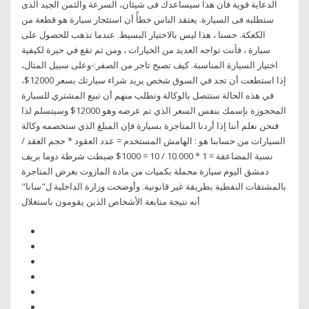
الدعاية قوية فان هذا سيساعدك فى شيئان، السرعة والثمن الجيد الذى
ستطلبه فى السيارة. يعتقد الناس خطأً أن استئجار سيارة هو قطعة من
الكعكة. حسنا ، هذا ليس بالاختيار البسيط. عندما تذهب للحصول على
سيارة ، فأنت تواجه العديد من الخيارات ، ومن ثم تقع في حيرة لكيفية
اختيار السيارة المناسبة. كيف تصبح تاجر من الصفر:-وعلى سبيل المثال،
إذا استطعت أن تجد في السوق شخص يريد شراء سيارتك بسعر 12000$،
في هذه الحالة ستتصل بالوكالة وتطلب منهم أن تبيع المشتري للسيارة
المحجوزة بإسمك بنفس السعر الذي تم عرضه وهو 12000$ وسيتسلم لذا
فنحن نعلم أننا إذا أردنا المتاجرة بسيارة فإن المبلغ الذي ستخصمه وكالة
السيارات من حسابنا هو : الهامش المستخدم = عدد العقود * حجم العقد /
نسبة المضاعفة = 1 * 10.000 / 10 = 1000$ ضبطت شرطة دوما بريف
دمشق اليوم سيارة محملة بكميات من مادة المازوت بغرض المتاجرة
بالمشتقات النفطية بطريقة غير قانونية. وأوضحت وزارة الداخلية ل"سانا"
أنه نتيجة متابعة الأشخاص الذين يقومون باستغلال