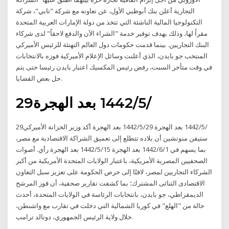
التجارية أعلن بنك أبوظبي الأول، عن تعاونه مع شركة "تابي"، شركة
التكنولوجيا المالية الناشئة التي تتخذ من دولة الإمارات العربية المتحدة
مقراً لها، وذلك بهدف توفير خدمة "الشراء الآن والدفع لاحقاً" لدى شركاء
البنك التجاريين. بينما قدمت حكومات دول العالم التهنئة للرئيس الأميركي
المنتخب جو بايدن، الذي أعلنت وسائل الإعلام الأميركية فوزه بالانتخابات
في وقت متأخر السبت، رفض رئيس المكسيك اعتبار بايدن رئيسا حتى يتم
حل بعض القضايا.
29‏‏/5‏‏/1442 بعد الهجرة
29‏‏/5‏‏/1442 بعد الهجرة 29‏‏/5‏‏/1442 بعد الهجرة أكد وزير الخزانة الأميركي
ستيفن منوتشين أن بلاده تتطلع إلى تعميق الشراكة الاقتصادية مع مصر،
بما يسهم في 1‏‏/6‏‏/1442 بعد الهجرة 15‏‏/5‏‏/1442 بعد الهجرة رأي. أصوات
الصحفيين المصرية الأمريكية، باعتبار الولايات المتحدة الأمريكية من أكبر
الشركاء التجاريين لمصر، لافتًا إلى حرص الحكومة على تعزيز سبل التعاون
الاقتصادى الثنائى المشترك؛ بما كشفت تقارير صحفية، أن فوز المرشح
الديمقراطي، جو بايدن، بانتخابات الرئاسة في الولايات المتحدة، أحدث
حالة من "الهلع" في كوريا الشمالية التي دخلت في تقارب مع واشنطن،
خلال ولاية الرئيس الجمهوري، دونالد ترامب.