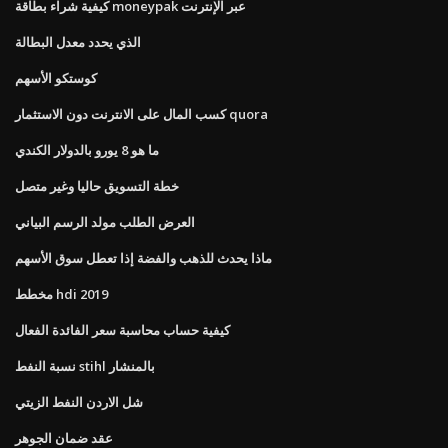
كيفية شراء بطاقة moneypak عبر الإنترنت
الذي يحدد معدل البطالة
كوستكو الأسهم
كسب المال على الانترنت دون الاستثمار quora
ما هو 8 يورو بالدولار الكندي
خطة التسويق حاليا وغير متصل
العرض الطلب مولد الرسم البياني
ماذا يحدث للذهب والفضة إذا تعطل سوق الأسهم
مخطط hdi 2019
كيفية حساب محاسبة سعر الفائدة الفعال
نسبة النفط stihl بالمنشار
شل الاردن النفط الزيتي
عقد ضمان الجوهر