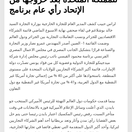
الإتحاد رأي عام برنامج
لراس حبيب كشف المدير العام للتجارة الخارجية بوزارة التجارة السيد
خالد بوشلاغم في لقاء صحفي نهاية الاسبوع الماضي قائمة الشركاء
الاقتصاديين للجزائر ونسب التعاملات التجارية بين الجزائر ودول العالم
وضمت القائمة 1- الصين أصدر المهندس عمرو نصار وزير التجارة
والصناعة قرارًا بتشكيل الجانب المصري في مجلس الاعمال المصري
الفرنسي برئاسة محمود القيسي نائب رئيس مجلس إدارة شركة
ميدجينكو للتجارة الدولية وعضوية كل من فؤاد يونس تصدّرت دولة
الإمارات، قائمة أكبر الشركاء التجاريين للولايات المتحدة على مستوى
المنطقة، باستحواذها على أكثر من 40 % من إجمالي تجارة أمريكا غير
النفطية مع الدول العربية، و41 % من تجارة أمريكا غير النفطية مع دول
التعاون
بينما قدمت حكومات دول العالم التهنئة للرئيس الأميركي المنتخب جو
بايدن، الذي أعلنت وسائل الإعلام الأميركية فوزه بالانتخابات في وقت
متأخر السبت، رفض رئيس المكسيك اعتبار بايدن رئيسا حتى يتم حل
بعض القضايا. رأي; مدن وآثار وتعد بريطانيا أحد أهم الشركاء التجاريين
لتركيا، وأحد أكبر الدول المتقدمة التي تعطي فائضا في تجارتها الخارجية،