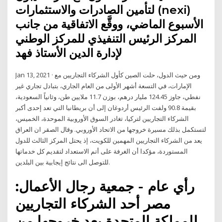
لتأمين الصادرات والاستثمارات (nexi)
الأسبوع الماضي، ووقَّع الاتفاقية من جانب
المركز الرئيس التنفيذي للمركز الوطني
لإدارة الدين الأستاذ فهد
Jan 13, 2021 · ومن حيث الدول، حلت الصين كأول الشركاء التجاريين مع
الإمارات، في التسعة أشهر الأولى من العام الجاري، بتبادل تجاري غير
نفطي، جاوز 124.45 مليار درهم، بوزن 11.7 ملايين طن، وثانياً السعودية،
بقيمة 90.8 ولفت الرئيس أردوغان إلى أن بريطانيا التي تعد إحدى أكبر
الشركاء التجاريين لتركيا، تغادر السوق الأوروبية الموحدة، الخميس،
لتستكمل بذلك مسيرة خروجها من الاتحاد الأوروبي. وقال الصقر ان العراق
يعد من الشركاء التجاريين المهمين للكويت، إذ يحتل المركز الثالث للدول
المستوردة، مؤكدا أن الغرفة على أتم الاستعداد لتقديم كل خدماتها
للتوصل الى نتائج إيجابية بين البلدين.
رأي عام - جمعية رجال الأعمال:
مصر أحد الشركاء التجاريين
للمملكة المتحدة بعد خروجها من