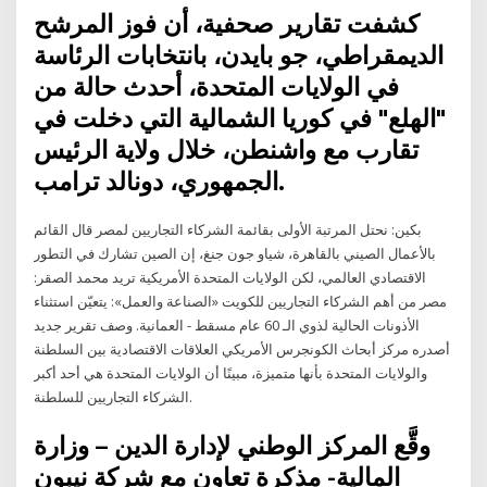
كشفت تقارير صحفية، أن فوز المرشح
الديمقراطي، جو بايدن، بانتخابات الرئاسة
في الولايات المتحدة، أحدث حالة من
"الهلع" في كوريا الشمالية التي دخلت في
تقارب مع واشنطن، خلال ولاية الرئيس
الجمهوري، دونالد ترامب.
بكين: نحتل المرتبة الأولى بقائمة الشركاء التجاريين لمصر قال القائم
بالأعمال الصيني بالقاهرة، شياو جون جنغ، إن الصين تشارك في التطور
الاقتصادي العالمي، لكن الولايات المتحدة الأمريكية تريد محمد الصقر:
مصر من أهم الشركاء التجاريين للكويت «الصناعة والعمل»: يتعيّن استثناء
الأذونات الحالية لذوي الـ 60 عام مسقط - العمانية. وصف تقرير جديد
أصدره مركز أبحاث الكونجرس الأمريكي العلاقات الاقتصادية بين السلطنة
والولايات المتحدة بأنها متميزة، مبينًا أن الولايات المتحدة هي أحد أكبر
الشركاء التجاريين للسلطنة.
وقَّع المركز الوطني لإدارة الدين – وزارة
المالية- مذكرة تعاون مع شركة نيبون