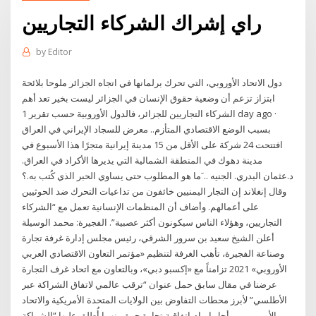
راي إشراك الشركاء التجاريين
by
Editor
دول الاتحاد الأوروبي، التي تحرك برلمانها في اتجاه الجزائر ملوحا بلائحة
ابتزاز تزعم أن وضعية حقوق الإنسان في الجزائر ليست بخير تعد أهم
الشركاء التجاريين للجزائر، فالدول الأوروبية حسب تقرير 1 day ago ·
بسبب الوضع الاقتصادي المتأزم.. معرض للسجاد الإيراني في العراق
افتتحت 24 شركة على الأقل من 15 مدينة إيرانية متجرًا هذا الأسبوع في
مدينة دهوك في المنطقة الشمالية التي يديرها الأكراد في العراق.
د.عثمان البدري. الجنيه .. َما هو المطلوب حتى يساوي الحبر الذي كُتب به.؟
وقال إنغلاند إن التجار اليمنيين خائفون من تداعيات التحرك ضد الحوثيين
على أعمالهم. وأضاف أن المنظمات الإنسانية تعمل مع “الشركاء
التجاريين، وهؤلاء الناس سيكونون أكثر عصبية”. الفجيرة: محمد الوسيلة
أعلن الشيخ سعيد بن سرور الشرقي، رئيس مجلس إدارة غرفة تجارة
وصناعة الفجيرة، تأهب الغرفة لتنظيم «مؤتمر التعاون الاقتصادي العربي
الأوروبي» 2021 تزامناً مع «إكسبو دبي»، وبالتعاون مع اتحاد غرف التجارة
عرضنا في مقال سابق حمل عنوان “ترقب عالمي لاتفاق الشراكة عبر
الأطلسي” لأبرز محطات التفاوض بين الولايات المتحدة الأمريكية والاتحاد
الأوروبي من أجل إبرام اتفاقية تجارة حرة بينهما أُطلق عليها “الشراكة