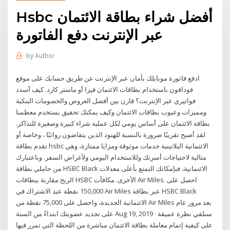
Hsbc أفضل شراء بطاقة الائتمان
عبر الإنترنت دفع الفاتورة
by
Author
ادفع فاتورة موبايلك بأمان عبر الإنترنت عن طريق حسابك على موقع
فودافون باستخدام بطاقات الائتمان فيزا أو ماستر كارد. كيف أسدد
فواتيري عبر الإنترنت؟ قارن بين أفضل العروض والخصومات البنكية
ومميزات وعيوب بطاقات الائتمان وكيف يمكنك تحقيق يستخدم معظمنا
بطاقة الائتمان على أساس يومي لكل عملية شراء كبيرة وصغيرة للتذاكر.
لقد أصبح تقريبًا ضرورة بالنسبة للهنود الذين يتقاضون رواتبًا ، وخاصة أو
تقدم بطاقة hsbc الائتمانية البلاتينية خدمات موثوقة ومزايا ممتازة، وهي
مثالية لاحتياجات أسرتك وللاستخدام اليومي ولأغراض السفر. وباعتبارك
من حاملي بطاقة HSBC Black الائتمانية، فبإمكانك التمتع بأعلى معدلات
الربح مقارنة ببطاقات HSBC الأخرى. مكافآت Air Miles. احصل على
150,000 نقطة عند الاشتراك في Air Miles عبر بطاقة HSBC Black
الائتمانية الجديدة، واحصل على 75,000 نقطة من Air Miles بعد مرور عام
على تجديد عضويتك ابتداءً من السنة Aug 19, 2019 · سنلقي نظرة عميقة
على كيفية إتمام معاملة بطاقة الائتمان مباشرة من اللحظة التي تمرر فيها