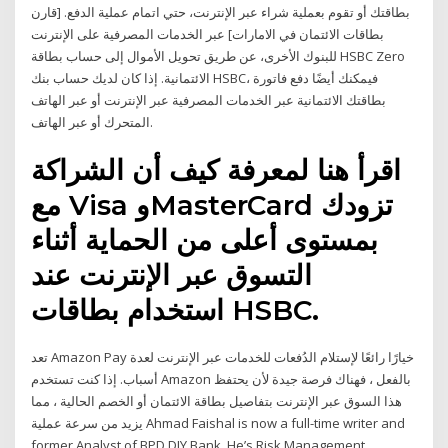
بطاقتك أو تقوم بعملية شراء عبر الإنترنت، حتي اتمام عملية الدفع. [قارن
بطاقات الائتمان في الامارات] عبر الخدمات المصرفية على الإنترنت
للبنوك الأخرى، عن طريق تحويل الأموال إلى حساب بطاقة HSBC Zero
الائتمانية. إذا كان لديك حساب بنك HSBC، فيمكنك أيضًا دفع فاتورة
بطاقتك الائتمانية عبر الخدمات المصرفية عبر الإنترنت أو عبر الهاتف
المتحرك أو عبر الهاتف.
اقرأ هنا لمعرفة كيف أن الشراكة
مع Visa وMasterCard تزودك
بمستوى أعلى من الحماية أثناء
التسوق عبر الإنترنت عند
استخدام بطاقات HSBC.
تعد Amazon Pay خيارًا رائعًا لإستلام الدُفعات للخدمات عبر الإنترنت لعدة
أسباب. إذا كنت تستخدم Amazon بالفعل ، فهناك فرصة جيدة لأن يحتفظ
هذا السوق عبر الإنترنت بتفاصيل بطاقة الائتمان أو الخصم الحالية ، مما
يزيد من سرعة عملية Ahmad Faishal is now a full-time writer and
former Analyst of BPD DIY Bank. He’s Risk Management