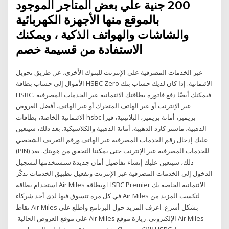
200 جنية علي بعض المتاجر الموجود
بالموقع منها الأجهزة الكهربائية
والشاشات والهواتف الذكية ، ويمكنك
الاستفادة من قسيمة خصم
عبر الخدمات المصرفية على الإنترنت للبنوك الأخرى، عن طريق تحويل
الأموال إلى حساب بطاقة HSBC Zero الائتمانية. إذا كان لديك حساب بنك
HSBC، فيمكنك أيضًا دفع فاتورة بطاقتك الائتمانية عبر الخدمات المصرفية
عبر الإنترنت أو عبر الهاتف المتحرك أو عبر الهاتف. أفضل العروض
الائتمانية الخاصة، بطاقات hsbc بريمير، أمانة بريمير، البلاتينية، فيزا
الذهبية، ماستر كارد الذهبية، أمانة الذهبية والكلاسيكية. بعد ذلك، سيتعين
عليك إدخال رقم الخدمات المصرفية عبر الهاتف ورقم التعريف الشخصي
(PIN) للخدمات المصرفية عبر الإنترنت حتى يمكننا التحقق من هويتك. بعد
ذلك، سيتعين عليك إنشاء تفاصيل أمان جديدة ستستخدمها لتسجيل
الدخول إلى الخدمات المصرفية عبر الإنترنت وتفعيل تطبيق الخدمات تذكّر
استخدام بطاقة Air Miles وبطاقة HSBC Premier الائتمانية الخاصة بك
في كل مرة تتسوق فيها لدى أحد شركاء Air Miles لتكسب المزيد من
نقاط Air Miles بشكل أسرع. اعرف المزيد حول البرنامج واطلع على
العروض الحالية ‏‎ ‎‏على موقع‏‎ ‎‏Air Miles‏‎ ‎‏الإلكتروني. زيارة موقع Air Miles