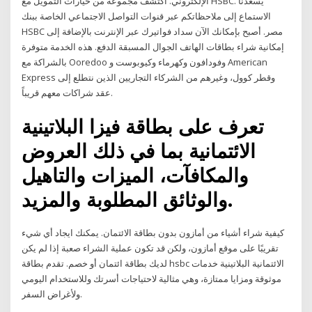
الإلكتروني. اكتشف مجموعة من خيارات التمويل مع HSBC. يسعدنا
الاستماع إلى ملاحظاتكم عبر قنوات التواصل الاجتماعي الخاصة ببنك
HSBC مصر. أصبح بإمكانك الآن سداد فواتيرك عبر الإنترنت بالإضافة إلى
إمكانية شراء بطاقات الهاتف الجوال المسبقة الدفع. هذه الخدمة متوفرة
بالشراكة مع Ooredoo وفودافون وكهرماء وكيوبوست و American
Express وقطر كوول، وغيرهم من الشركاء التجاريين الذين نتطلع إلى
عقد شراكات معهم قريباً.
تعرف على بطاقة فيزا البلاتينية
الائتمانية بما في ذلك العروض
والمكافآت، الميزات والتاهيل
والوثائق المطلوبة والمزيد.
كيفية شراء أشياء من أمازون بدون بطاقة الائتمان. يمكنك ايجاد أي شيء
تقريبًا على موقع أمازون، ولكن قد تكون عملية الشراء صعبة إذا لم يكن
لديك بطاقة ائتمان أو خصم. تقدم بطاقة hsbc الائتمانية البلاتينية خدمات
موثوقة ومزايا ممتازة، وهي مثالية لاحتياجات أسرتك وللاستخدام اليومي
ولأغراض السفر.