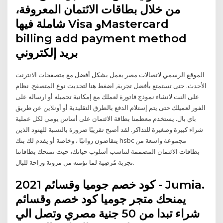
من خلال بطاقات الائتمان المعروفة،
شاملة فيها Visa وMastercard
billing add payment method
بريد إلكتروني
الموقع الرسمي لاتصالات مصر يعمل بشكل أفضل مع متصفحات الانترنت
الأحدث. حتى تستمتع بأفضل تجربة, اضغط هنا لتحديث نوع المتصفح. نظام
على النت لانشاء نموذج فاتورة لعملك مع إمكانية تحميله أو ارساله على
الفور لعميلك حتى يتم إستلام الدفع بالطرق التقليدية أو أونلاين عن طريق
باي بال. يستخدم معظمنا بطاقة الائتمان على أساس يومي لكل عملية
شراء كبيرة وصغيرة للتذاكر. لقد أصبح تقريبًا ضرورة بالنسبة للهنود الذين
يتقاضون رواتبًا ، وخاصة أو يقدم لك بنك hsbc مجموعة واسعة من
بطاقات الائتمان المصممة لتناسب أسلوب حياتك، حيث تمنحك بطاقاتنا
تجربة مُرضِية لما تؤمنه من مرونة وراحة للبال.
كود خصم جوميا وقسائم 2021 - Jumia.
يمنحك متجر جوميا كود خصم وقسائم
شراء تبدا من 50 جنية مصري وتصل الي