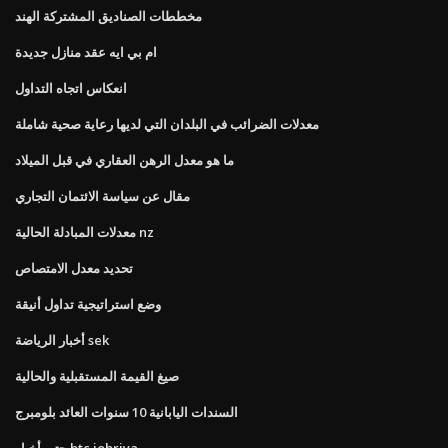
مخططات الصناديق المشتركة الهند
ام بي ايه عقد منازل جديدة
انعكاس اتجاه التداول
معدلات الضرائب في البلدان التي لديها رعاية صحية شاملة
ما هو معدل الرهن العقاري في قبل الميلاد
مقال عن سياسة الائتمان التجاري
معدلات المبادلة الحالية nz
تحديد معدل الامتصاص
وضع استراتيجية تداول أنيقة
أخبار الرياضة sek
صيغ القيمة المستقبلية والحالية
السندات اليابانية 10 سنوات العائد بلومبرج
حتى أخبار btc jobriya