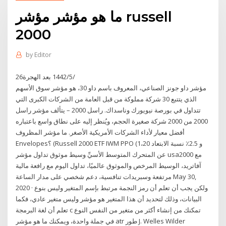
ما هو مؤشر مؤشر russell
2000
by
Editor
26‏‏/5‏‏/1442 بعد الهجرة
مؤشر داو جونز الصناعي، المعروف باسم داو 30، هو مؤشر سوق الأسهم
الذي يتتبع 30 شركة مملوكة من قبل العامة من الشركات الكبرى التي
تتداول في بورصة نيويورك وناسداك. راسل 2000 – يتألف مؤشر راسل
2000 من 2000 شركة صغيرة الحجم، ويُنظر إليه على نطاق واسع باعتباره
أفضل معيار لأداء الشركات الأمريكية الأصغر. ما مؤشر المظروف
Envelopes؟ (Russell 2000 ETF IWM PPO (1،20 و 2.5٪ نسبة الابتعاد
عن المتحرك المتوسط الأسيِّ وسيط موثوق تداول مؤشر usa2000 مع
آفاتريد، الوسيط المرخص والموثوق عالميًا، تداول اليوم مع رافعة مالية
مرتفعة وسبريدات تنافسية، دعم شخصي على مدار الساعة May 30,
2020 · ولكن يجب أن تعلم أن رمز النجمة مرتبط بإسم المتغير وليس بنوع
البيانات، وذلك لتحديد أن هذا المتغير هو مؤشر وليس متغير عادي، فكما
تعلم أن لغة البرمجة c تمكنك من إنشاء أكثر من متغير من النفس النوع
في جملة واحدة، ويمكنك ما هو مؤشر atr طور J. Welles Wilder