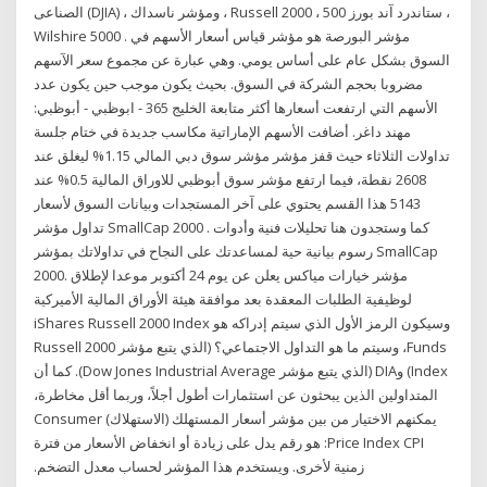
الصناعى (DJIA) ، ومؤشر ناسداك ، Russell 2000 ، ستاندرد آند بورز 500 ،
Wilshire 5000 . مؤشر البورصة هو مؤشر قياس أسعار الأسهم في
السوق بشكل عام على أساس يومي. وهي عبارة عن مجموع سعر الآسهم
مضروبا بحجم الشركة في السوق. بحيث يكون موجب حين يكون عدد
الأسهم التي ارتفعت أسعارها أكثر متابعة الخليج 365 - ابوظبي - أبوظبي:
مهند داغر. أضافت الأسهم الإماراتية مكاسب جديدة في ختام جلسة
تداولات الثلاثاء حيث قفز مؤشر مؤشر سوق دبي المالي 1.15% ليغلق عند
2608 نقطة، فيما ارتفع مؤشر سوق أبوظبي للاوراق المالية 0.5% عند
5143 هذا القسم يحتوي على آخر المستجدات وبيانات السوق لأسعار
تداول مؤشر SmallCap 2000 . كما وستجدون هنا تحليلات فنية وأدوات
رسوم بيانية حية لمساعدتك على النجاح في تداولاتك بمؤشر SmallCap
2000. ‫مؤشر خيارات مياكس يعلن عن يوم 24 أكتوبر موعدا لإطلاق
لوظيفية الطلبات المعقدة بعد موافقة هيئة الأوراق المالية الأميركية
وسيكون الرمز الأول الذي سيتم إدراكه هو iShares Russell 2000 Index
Funds، وسيتم ما هو التداول الاجتماعي؟ (الذي يتبع مؤشر Russell 2000
Index) وDIA (الذي يتبع مؤشر Dow Jones Industrial Average). كما أن
المتداولين الذين يبحثون عن استثمارات أطول أجلاً، وربما أقل مخاطرة،
يمكنهم الاختيار من بين مؤشر أسعار المستهلك (الاستهلاك) Consumer
Price Index CPI: هو رقم يدل على زيادة أو انخفاض الأسعار من فترة
زمنية لأخرى. ويستخدم هذا المؤشر لحساب معدل التضخم.