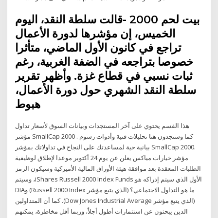
بيت لحم 2000 -قالت سلطة النقد، اليوم
الخميس، إن مؤشرها لدورة الأعمال
تراجع في كانون الأول الماضي، متأثرا
خصوصا بتراجعه في الضفة الغربية، رغم
ثبات نسبي في قطاع غزة. وأظهر تقرير
سلطة النقد الشهري حول دورة الأعمال،
هبوط
هذا القسم يحتوي على آخر المستجدات وبيانات السوق لأسعار تداول
مؤشر SmallCap 2000 . كما وستجدون هنا تحليلات فنية وأدوات رسوم
بيانية حية لمساعدتك على النجاح في تداولاتك بمؤشر SmallCap 2000.
‫مؤشر خيارات مياكس يعلن عن يوم 24 أكتوبر موعدا لإطلاق لوظيفية
الطلبات المعقدة بعد موافقة هيئة الأوراق المالية الأميركية وسيكون الرمز
الأول الذي سيتم إدراكه هو iShares Russell 2000 Index Funds، وسيتم
ما هو التداول الاجتماعي؟ (الذي يتبع مؤشر Russell 2000 Index) وDIA
(الذي يتبع مؤشر Dow Jones Industrial Average). كما أن المتداولين
الذين يبحثون عن استثمارات أطول أجلاً، وربما أقل مخاطرة، يمكنهم