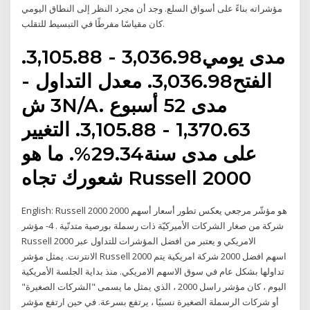
مؤشراته بناءً على أسواق السلع. وجد أن مجرد النظر إلى النطاق اليومي
كان مقياسًا مفرطًا في التبسيط للتقلب.
مدى يومي3,036.98 - 3,105.88.
الفتح3,036.98. معدل التداول -
3 شN/A. مدى 52 أسبوع
1,370.63 - 3,105.88. التغيير
على مدى سنة29.34%. ما هو
شعورك تجاه Russell 2000
English: Russell 2000 هو مؤشّر مرجعي يعكس تطور أسعار أسهم 2000
شركة من صغار الشركات الأميركيّة ذات رسملة بورصية متدنّية . 4- مؤشر
Russell 2000 الامريكي و يعتبر من افضل المؤشرات للتداول عبر
الانترنت. يمثل مؤشر Russell 2000 اسهم افضل 2000 شركة امريكية يتم
تداولها بشكل عام في سوق الاسهم الامريكي. منذ بداية الجلسة الأمريكية
اليوم ، كان مؤشر راسل 2000 ، الذي يمثل ما يسمى "الشركات الصغيرة"
أو شركات الرسملة الصغيرة نسبيًا ، يرتفع بسرعة. في حين ارتفع مؤشر