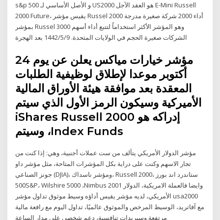
s&p 500 و الأصل الأساسي لـ US2000 هو العقد الآجل E-Mini Russell
2000 Future، يقيس مؤشر Russel 2000 أداء 2000 شركة صغيرة مدرجة
بمؤشر Russel 3000 وهو المؤشر الأكثر استخداماً لتتبع أداء أسهم
الشركات صغيرة الحجم في الولايات المتحدة. 9‏‏/5‏‏/1442 بعد الهجرة
‫مؤشر خيارات مياكس يعلن عن يوم 24
أكتوبر موعدا لإطلاق لوظيفية الطلبات
المعقدة بعد موافقة هيئة الأوراق المالية
الأميركية وسيكون الرمز الأول الذي سيتم
إدراكه هو iShares Russell 2000
Index Funds، وسيتم
مؤشر الدولار الأمريكي يتألف من ست عملات أجنبية، وهي: إذا كنت من
تجار الاسهم وكنت على دراية بكل المؤشرات المتاحة، مثل مؤشر داو
جونز الصناعي (DJIA)، ومؤشر ناسداك، Russell 2000، ستاندرد اند بورز
500S&P، Wilshire 5000 ،Nimbus 2001 وايضا فالعملة الامريكية، الدولار
الأمريكي، لديه مؤشر يقيس أداؤه وسيط موثوق تداول مؤشر usa2000
مع آفاتريد، الوسيط المرخص والموثوق عالميًا، تداول اليوم مع رافعة مالية
مرتفعة وسبريدات تنافسية، دعم شخصي على مدار الساعة