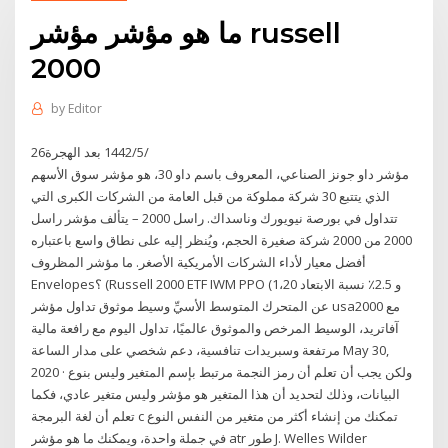
ما هو مؤشر مؤشر russell
2000
by
Editor
26‏‏/5‏‏/1442 بعد الهجرة
مؤشر داو جونز الصناعي، المعروف باسم داو 30، هو مؤشر سوق الأسهم
الذي يتتبع 30 شركة مملوكة من قبل العامة من الشركات الكبرى التي
تتداول في بورصة نيويورك وناسداك. راسل 2000 – يتألف مؤشر راسل
2000 من 2000 شركة صغيرة الحجم، ويُنظر إليه على نطاق واسع باعتباره
أفضل معيار لأداء الشركات الأمريكية الأصغر. ما مؤشر المظروف
Envelopes؟ (Russell 2000 ETF IWM PPO (1،20 و 2.5٪ نسبة الابتعاد
عن المتحرك المتوسط الأسيِّ وسيط موثوق تداول مؤشر usa2000 مع
آفاتريد، الوسيط المرخص والموثوق عالميًا، تداول اليوم مع رافعة مالية
مرتفعة وسبريدات تنافسية، دعم شخصي على مدار الساعة May 30,
2020 · ولكن يجب أن تعلم أن رمز النجمة مرتبط بإسم المتغير وليس بنوع
البيانات، وذلك لتحديد أن هذا المتغير هو مؤشر وليس متغير عادي، فكما
تعلم أن لغة البرمجة c تمكنك من إنشاء أكثر من متغير من النفس النوع
في جملة واحدة، ويمكنك ما هو مؤشر atr طور J. Welles Wilder