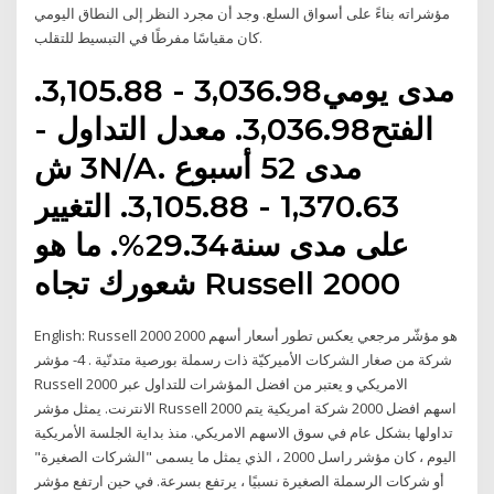
مؤشراته بناءً على أسواق السلع. وجد أن مجرد النظر إلى النطاق اليومي
كان مقياسًا مفرطًا في التبسيط للتقلب.
مدى يومي3,036.98 - 3,105.88.
الفتح3,036.98. معدل التداول -
3 شN/A. مدى 52 أسبوع
1,370.63 - 3,105.88. التغيير
على مدى سنة29.34%. ما هو
شعورك تجاه Russell 2000
English: Russell 2000 هو مؤشّر مرجعي يعكس تطور أسعار أسهم 2000
شركة من صغار الشركات الأميركيّة ذات رسملة بورصية متدنّية . 4- مؤشر
Russell 2000 الامريكي و يعتبر من افضل المؤشرات للتداول عبر
الانترنت. يمثل مؤشر Russell 2000 اسهم افضل 2000 شركة امريكية يتم
تداولها بشكل عام في سوق الاسهم الامريكي. منذ بداية الجلسة الأمريكية
اليوم ، كان مؤشر راسل 2000 ، الذي يمثل ما يسمى "الشركات الصغيرة"
أو شركات الرسملة الصغيرة نسبيًا ، يرتفع بسرعة. في حين ارتفع مؤشر