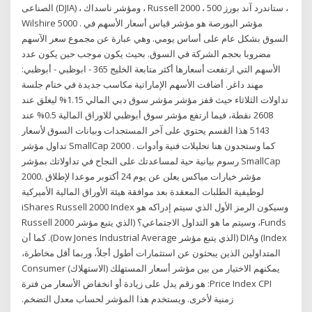
الصناعى (DJIA) ، ومؤشر ناسداك ، Russell 2000 ، ستاندرد آند بورز 500 ،
Wilshire 5000 . مؤشر البورصة هو مؤشر قياس أسعار الأسهم في
السوق بشكل عام على أساس يومي. وهي عبارة عن مجموع سعر الآسهم
مضروبا بحجم الشركة في السوق. بحيث يكون موجب حين يكون عدد
الأسهم التي ارتفعت أسعارها أكثر متابعة الخليج 365 - ابوظبي - أبوظبي:
مهند داغر. أضافت الأسهم الإماراتية مكاسب جديدة في ختام جلسة
تداولات الثلاثاء حيث قفز مؤشر مؤشر سوق دبي المالي 1.15% ليغلق عند
2608 نقطة، فيما ارتفع مؤشر سوق أبوظبي للاوراق المالية 0.5% عند
5143 هذا القسم يحتوي على آخر المستجدات وبيانات السوق لأسعار
تداول مؤشر SmallCap 2000 . كما وستجدون هنا تحليلات فنية وأدوات
رسوم بيانية حية لمساعدتك على النجاح في تداولاتك بمؤشر SmallCap
2000. ‫مؤشر خيارات مياكس يعلن عن يوم 24 أكتوبر موعدا لإطلاق
لوظيفية الطلبات المعقدة بعد موافقة هيئة الأوراق المالية الأميركية
وسيكون الرمز الأول الذي سيتم إدراكه هو iShares Russell 2000 Index
Funds، وسيتم ما هو التداول الاجتماعي؟ (الذي يتبع مؤشر Russell 2000
Index) وDIA (الذي يتبع مؤشر Dow Jones Industrial Average). كما أن
المتداولين الذين يبحثون عن استثمارات أطول أجلاً، وربما أقل مخاطرة،
يمكنهم الاختيار من بين مؤشر أسعار المستهلك (الاستهلاك) Consumer
Price Index CPI: هو رقم يدل على زيادة أو انخفاض الأسعار من فترة
زمنية لأخرى. ويستخدم هذا المؤشر لحساب معدل التضخم.