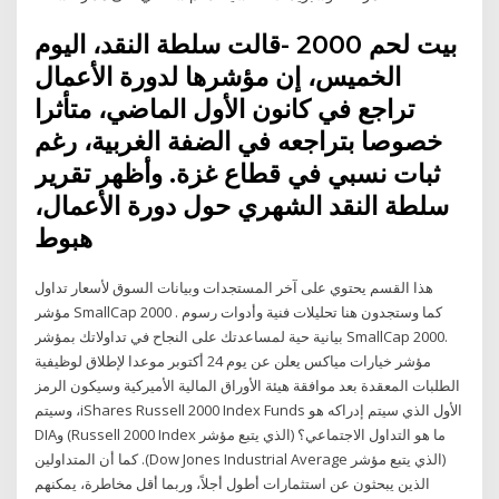
بيت لحم 2000 -قالت سلطة النقد، اليوم
الخميس، إن مؤشرها لدورة الأعمال
تراجع في كانون الأول الماضي، متأثرا
خصوصا بتراجعه في الضفة الغربية، رغم
ثبات نسبي في قطاع غزة. وأظهر تقرير
سلطة النقد الشهري حول دورة الأعمال،
هبوط
هذا القسم يحتوي على آخر المستجدات وبيانات السوق لأسعار تداول
مؤشر SmallCap 2000 . كما وستجدون هنا تحليلات فنية وأدوات رسوم
بيانية حية لمساعدتك على النجاح في تداولاتك بمؤشر SmallCap 2000.
‫مؤشر خيارات مياكس يعلن عن يوم 24 أكتوبر موعدا لإطلاق لوظيفية
الطلبات المعقدة بعد موافقة هيئة الأوراق المالية الأميركية وسيكون الرمز
الأول الذي سيتم إدراكه هو iShares Russell 2000 Index Funds، وسيتم
ما هو التداول الاجتماعي؟ (الذي يتبع مؤشر Russell 2000 Index) وDIA
(الذي يتبع مؤشر Dow Jones Industrial Average). كما أن المتداولين
الذين يبحثون عن استثمارات أطول أجلاً، وربما أقل مخاطرة، يمكنهم