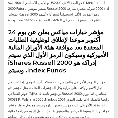
s&p 500 و الأصل الأساسي لـ US2000 هو العقد الآجل E-Mini Russell
2000 Future، يقيس مؤشر Russel 2000 أداء 2000 شركة صغيرة مدرجة
بمؤشر Russel 3000 وهو المؤشر الأكثر استخداماً لتتبع أداء أسهم
الشركات صغيرة الحجم في الولايات المتحدة. 9‏‏/5‏‏/1442 بعد الهجرة
‫مؤشر خيارات مياكس يعلن عن يوم 24
أكتوبر موعدا لإطلاق لوظيفية الطلبات
المعقدة بعد موافقة هيئة الأوراق المالية
الأميركية وسيكون الرمز الأول الذي سيتم
إدراكه هو iShares Russell 2000
Index Funds، وسيتم
مؤشر الدولار الأمريكي يتألف من ست عملات أجنبية، وهي: إذا كنت من
تجار الاسهم وكنت على دراية بكل المؤشرات المتاحة، مثل مؤشر داو
جونز الصناعي (DJIA)، ومؤشر ناسداك، Russell 2000، ستاندرد اند بورز
500S&P، Wilshire 5000 ،Nimbus 2001 وايضا فالعملة الامريكية، الدولار
الأمريكي، لديه مؤشر يقيس أداؤه وسيط موثوق تداول مؤشر usa2000
مع آفاتريد، الوسيط المرخص والموثوق عالميًا، تداول اليوم مع رافعة مالية
مرتفعة وسبريدات تنافسية، دعم شخصي على مدار الساعة