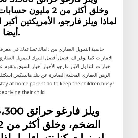
وخلق أكثر من 2 ملي
لماذا ويلز فارجو، الأمريكتين أكب
أيضا وارن بافيتس البنك المفضل.
حاسبة التمويل العقاري من داماك تساعدك في معرفة
الامارات كما نوفر لك افضل أفضل البنوك للتمويل العقار
الرهن العقاري المحلية الصادرة عن بنك هاليفكس اسكتلن
priving their child
لسنوات كنا نتساءل لماذا 