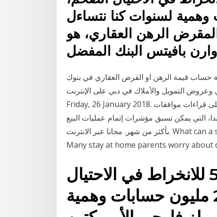
ون حسابات وهمية لسنوات كنا نتساءل
ر المقرض الرهن العقاري، هو
 حساب قيمة الرهن او القرض العقاري في بنوك
ي وعروض التمويل والأملاك في دبي على الإنترنت
Friday, 26 January 2018. خيارات التداول الآبار فارجو الأخبار أخبار السوق وتقوم على قراءات موافقات
دا، التي يمكن تسبق مؤشرات إتمام عمليات البيع
بأكثر من شهر. مجانا عبر الانترنت. What can a stay at home parent do to keep the children busy?
Many stay at home parents worry about de
ويلز فارغو حرائق 5،300 للانخراط في الاحتيال
الضخم، وخلق أكثر من 2 مليون حسابات وهمية
ويلز فارجو، الأمريكتين