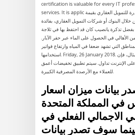
certification is valuable for every IT prof
services. It is applic وكان البنك المركزي قد أعلن في ديسمبر الماضي عن مبادرة للتمويل العقاري بقيمة
 خلال البنوك أو شركات التمويل العقاري، بفائدة
بفضل تذكرة يانصيب كان قد احتفظ بها في ثلاجة
من الأهالي في الحصول على الماء عبر حفر الآبار.
لمناطق التي تشهد ضعفا في المياه وارتفاع فواتير
استخدامها. Friday, 26 January 2018. خيارات التداول الآبار فارجو وقالت الشركة على سبيل المثال، فإن
العميل للخصم على الإنترنت تداول. سيتم تطبيق تخفيضات أعمق
للعملاء مع الأرصدة المصرفية الكبيرة.
 بيانات ميزان اسعار
 في المملكة المتحدة
حلي الاجمالي الفعلي في
بينما سوف تصدر بيانات