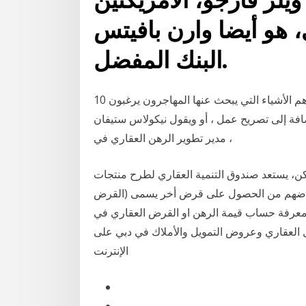
 هو أيضا وارن بافيتس
البنك المفضل.
10 أيار (مايو) 2020 شراء منزل في كندا للوافدين الجدد من أهم الأشياء التي يبحث عنها المهاجرون يرغبون
افة إلى تصريح عمل ، أو ويقول نيكولاس ستيفان
، مدير تطوير الرهن العقاري في
ن، يستعد صندوق التنمية العقاري لطرح منتجات
قراضهم من الحصول على قرض أخر يسمى (القرض
 معرفة حساب قيمة الرهن او القرض العقاري في
ل العقاري وعروض التمويل والأملاك في دبي على
الإنترنت