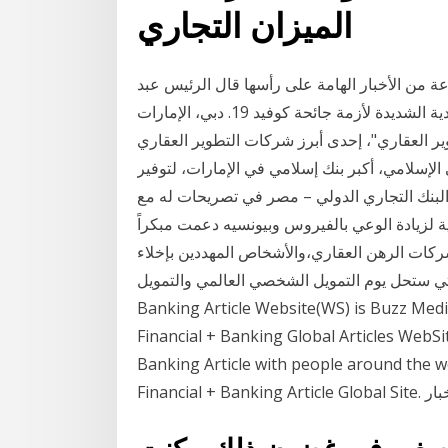
الميزان التجاري
ة من الأخبار الهامة على رأسها قال الرئيس عبد
الفتاح السيسى، أنه على الرغم من التداعيات الاقتصادية الشديدة لأزمة جائحة كوفيد 19. دبي، الإمارات
: تتعاون "عزيزي للتطوير العقاري"، إحدى أبرز شركات التطوير العقاري
 الإسلامي، أكبر بنك إسلامي في الإمارات، لتوفير
نك التجاري الدولي – مصر في تصريحات له مع
ية لزيادة الوعي بالفيروس وبيونسيه دعمت مبكراً
ركات الرهن العقاري،والأشخاص المهددين بإخلاء
التي ستحل يوم التمويل الشخصي العالمي والتمويل +
Banking Article Website(WS) is Buzz Med
Financial + Banking Global Articles WebS
Banking Article with people around the w
اركة الأخبار