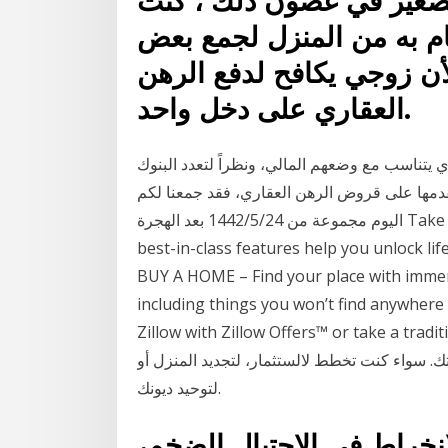
لصغير في غضون ذلك ، كنت
م به من المنزل لجمع بعض
لأن زوجي يكافح لدفع الرهن
العقاري على دخل واحد.
ي يتناسب مع وضعهم المالي، ونظراً لتعدد البنوك
تقدمها على قروض الرهن العقاري، فقد جمعنا لكم
اليوم مجموعة من 24‏‏/5‏‏/1442 بعد الهجرة Take control of your next move with the Zillow app. Our
best-in-class features help you unlock lif
BUY A HOME – Find your place with immersi
including things you won’t find anywhere 
Zillow with Zillow Offers™ or tak قروض الرهن العقاري. يتيح لك قرض
. سواء كنت تخطط لالستثمار، لتجديد المنزل أو
لتوحيد ديونك.
فارغو حرائق 5،300 للانخراط في الاحتيال الضخم،