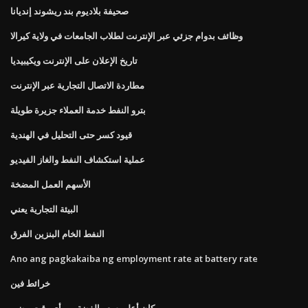
صحيفة بلاديوم بند ريشوند إنديانا
وظائف بدوام جزئي عبر الإنترنت لطلاب الجامعات في ولاية كيرالا
تاريخ الإعلان على الإنترنت ويكيبيديا
مطاردة الاتصال التجارية عبر الإنترنت
بترو النفط خدمة العملاء جزيرة طويلة
قيود كسر حتى التحليل في الهندية
عملية استكشاف النفط والغاز الفيديو
الأسهم العمل المضخة
البيئة التجارية يعني
النفط الخام البنزين الفرق
Ano ang pagkakaiba ng employment rate at battery rate
خرائط فين
وكان أعلى سعر الفضة من أي وقت مضى