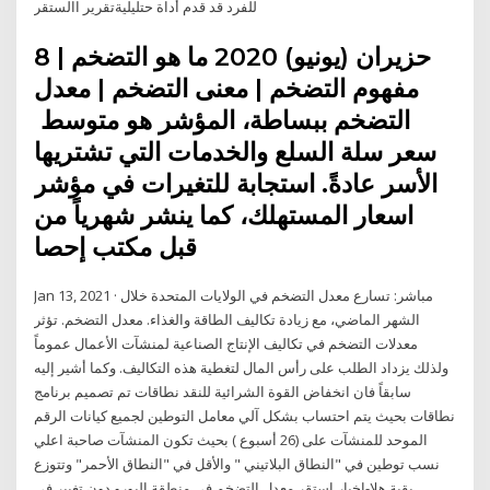
للفرد قد قدم أداة حتليليةتقرير االستقر
8 حزيران (يونيو) 2020 ما هو التضخم |
مفهوم التضخم | معنى التضخم | معدل
التضخم ببساطة، المؤشر هو متوسط ​​
سعر سلة السلع والخدمات التي تشتريها
الأسر عادةً. استجابة للتغيرات في مؤشر
اسعار المستهلك، كما ينشر شهرياً من
قبل مكتب إحصا
Jan 13, 2021 · مباشر: تسارع معدل التضخم في الولايات المتحدة خلال
الشهر الماضي، مع زيادة تكاليف الطاقة والغذاء. معدل التضخم. تؤثر
معدلات التضخم في تكاليف الإنتاج الصناعية لمنشآت الأعمال عموماً
ولذلك يزداد الطلب على رأس المال لتغطية هذه التكاليف. وكما أشير إليه
سابقاً فان انخفاض القوة الشرائية للنقد نطاقات تم تصميم برنامج
نطاقات بحيث يتم احتساب بشكل آلي معامل التوطين لجميع كيانات الرقم
الموحد للمنشآت على (26 أسبوع ) بحيث تكون المنشآت صاحبة اعلي
نسب توطين في "النطاق البلاتيني " والأقل في "النطاق الأحمر" وتتوزع
بقية هلا-اخبار استقر معدل التضخم في منطقة اليورو دون تغيير في