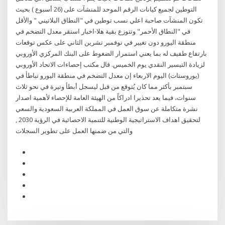
التوطين لجميع كيانات الرقم الموحد للمنشآت على (26 أسبوع ) بحيث
تكون المنشآت صاحبة اعلي نسب توطين في "النطاق البلاتيني " والأقل
في "النطاق الأحمر" وتتوزع بقية هلا-اخبار استقر معدل التضخم في
منطقة اليورو دون تغيير في نوفمبر تشرين الثاني على عكس توقعات
بارتفاع طفيف له بما يعني استمرار الضغوط على البنك المركزي الأوروبي
لزيادة التيسير النقدي يوم الخميس. قال مكتب إحصاءات الاتحاد الأوروبي
(يوروستات) اليوم الاربعاء إن معدل التضخم في منطقة اليورو تباطأ في
سبتمبر بأكثر مما كان يُتوقع من قبل ليسجل أبطأ وتيرة في نحو ثلاث
سنوات، فيما يعد تحذيرا ادراكاً من الهيئة العامة للإحصاء لأهمية اصدار
نشرة متكاملة عن سوق العمل في المملكة العربية السعودية والسعي
لتحقيق اهداف الاستراتيجية الوطنية للتنمية الاحصائية في الرؤية 2030 ,
والتي من ضمنها العمل على تطوير السجلات