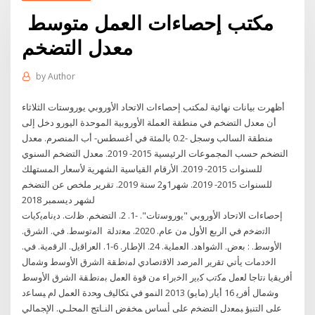
مكتب إحصاءات العمل متوسط ​​
معدل التضخم
by
Author
أظهرت بيانات نهائية لمكتب إحصاءات الاتحاد الأوروبي يوروستات الثلاثاء
أن معدل التضخم في منطقة العملة الأوروبية الموحدة اليورو دخل إلى
منطقة السالب وسجل -0.2 بالمئة في أغسطس- أب المنصرم. معدل
التضخم حسب المجموعات الرئيسية 2015- 2019. معدل التضخم السنوي
للسنوات 2015- 2019. الأرقام القياسية الشهرية لأسعار المستهلك
للسنوات 2015- 2019. شهر1و2 سنة 2019. تقرير ملخص عن التضخم
لشهر ديسمبر 2018
إﺣﺻﺎءات اﻻﺗﺣﺎد اﻷوروﺑﻲ "ﯾوروﺳﺗﺎت". -1. 2. التضخم. ظﻟت. دﯾﻧﺎﻣﯾﮐﯾﺎت
اﻟﺗﺿﺧم ﻓﻲ اﻟرﺑﻊ اﻷول ﻣن ﻋﺎم. 2020. ﻣﻌﺗدﻟﺔ ﺍﻟﻣﺗﻭﺳﻁ. ﻓﻲ. ﺍﻟﺷﺭﻕ.
ﺍﻷﻭﺳﻁ. : ﺑﻌﺽ. ﺍﻟﺷﻭﺍﻫﺩ. ﺍﻟﻌﻣﻠﻳﺔ. 24. ﺍﻹﻁﺎﺭ. 6-1. ﺍﻟﻌﺭﺍﻗﻳﻝ. ﺍﻟﺭﻗﻣﻳﺔ. ﻓﻲ.
ﺍﻟﺧﺩﻣﺎﺕ ﻳﺄﺗﻲ ﺗﻘﺭﻳﺭ ﺍﻟﻣﺭﺻﺩ ﺍﻻﻗﺗﺻﺎﺩﻱ ﻟﻣﻧﻁﻘﺔ ﺍﻟﺷﺭﻕ ﺍﻷﻭﺳﻁ ﻭﺷﻣﺎﻝ
ﺃﻓﺭﻳﻘﻳﺎ ﻧﺗﺎﺟﺎ ﻟﻌﻣﻝ ﻣﻛﺗﺏ ﻛﺑﻳﺭ ﺍﻟﺧﺑﺭﺍء ﻣﻥ ﻗﻭﺓ ﺍﻟﻌﻣﻝ ﺑﻣﻧﻁﻘﺔ ﺍﻟﺷﺭﻕ ﺍﻷﻭﺳﻁ
ﻭﺷﻣﺎﻝ ﺃﻓﺭﻳ 16 أيار (مايو) 2013 ﺍﻟﻨﻤﻭ ﻓﻲ ﺘﻜﺎﻟﻴﻑ ﻭﺤﺩﺓ ﺍﻟﻌﻤل ﻟﻡ ﻴﺴﺎﻋﺩ
ﻋﻠﻰ ﺍﻟﺘﻨﺒﺅ ﺒﻤﻌﺩل ﺍﻟﺘﻀﺨﻡ ﻋﻠﻰ ﺃﺴﺎﺱ ﻤﺨﻔﺽ ﺍﻟﻨـﺎﺘﺞ ﺍﻟﻤﺤﻠـﻲ. ﺍﻹﺠﻤﺎﻟﻲ