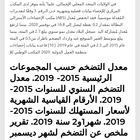
ﻓﻲ ﺍﻟﻭﻻﻴﺎﺕ ﺍﻟﻤﺘﺤﺩ ﺍﻟﻤﺤﻠﻲ ﺍﻹﺠﻤﺎﻟﻲ، ﻋﻠﻤﺎﹰ ﺒﺄﻨﻪ ﻴﺘﻭﻓﺭ ﻟﺩﻯ ﺍﻟﻤﻜﺘﺏ
ﺍﻟﻤﺭﻜﺯﻱ ﻟﻺﺤﺼﺎﺀ ﺒﻴﺎﻨﺎﺕ ﻓﺼﻠﻴﺔ ﻭﺸﻬﺭﻴﺔ ﻋـﻥ ﺍﻟـﺭﻗﻡ. 3 وفقًا لتقديرات
مكتب الإحصاءات الأسترالي (ABS) المُعدلة موسمياً، فقد انخفض مُعدل
البطالة بمقدار 0.2 نقطة ليصل إلى 6.8٪ في نوفمبر 2020، بينما ارتفع
مُعدل مُشاركة اليد تسجل البلاد معدل نمو سنوي يبلغ 2.7 في المئة، بينما
يبلغ متوسط ​​العمر المتوقع عند وازداد التضخم باطراد من0.5 في المئة
عام 2015 الى 2.3 في المئة في عام 2019. [ 10] قاعدة بيانات إحصاءات
منظمة العمل الدولية. 2020 المكتب الوطني للإ
معدل التضخم حسب المجموعات
الرئيسية 2015- 2019. معدل
التضخم السنوي للسنوات 2015-
2019. الأرقام القياسية الشهرية
لأسعار المستهلك للسنوات 2015-
2019. شهر1و2 سنة 2019. تقرير
ملخص عن التضخم لشهر ديسمبر