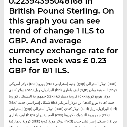
0.22394395048168 in
British Pound Sterling. On
this graph you can see
trend of change 1 ILS to
GBP. And average
currency exchange rate for
the last week was £ 0.23
GBP for ₪1 ILS.
دولار أمريكي (usd) يورو (eur) جنيه إسترليني (gbp) دولار أسترالي (aud)
دولار كندي (cad) البرازيل، ريل (brl) ليف بلغاري (bgn) الصينية يوان (cny)
جمهورية التشيك ، كورونا (czk) كرونة دنماركية (dkk) دولار هونغ كونغ
(hkd) شيكل إسرائيلي جديد (ils) ين دولار أمريكي (usd) يورو (eur) جنيه
إسترليني (gbp) دولار أسترالي (aud) دولار كندي (cad) البرازيل، ريل (brl)
ليف بلغاري (bgn) الصينية يوان (cny) جمهورية التشيك ، كورونا (czk)
كرونة دنماركية (dkk) دولار هونغ كونغ (hkd) شيكل إسرائيلي جديد (ils) ين