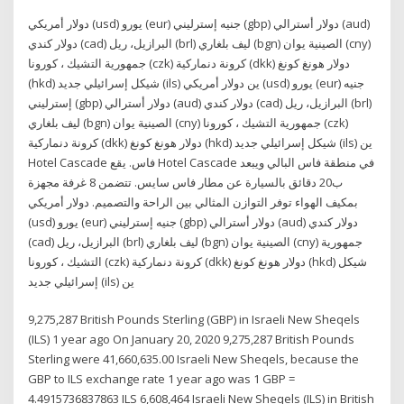
دولار أمريكي (usd) يورو (eur) جنيه إسترليني (gbp) دولار أسترالي (aud)
دولار كندي (cad) البرازيل، ريل (brl) ليف بلغاري (bgn) الصينية يوان (cny)
جمهورية التشيك ، كورونا (czk) كرونة دنماركية (dkk) دولار هونغ كونغ
(hkd) شيكل إسرائيلي جديد (ils) ين دولار أمريكي (usd) يورو (eur) جنيه
إسترليني (gbp) دولار أسترالي (aud) دولار كندي (cad) البرازيل، ريل (brl)
ليف بلغاري (bgn) الصينية يوان (cny) جمهورية التشيك ، كورونا (czk)
كرونة دنماركية (dkk) دولار هونغ كونغ (hkd) شيكل إسرائيلي جديد (ils) ين
Hotel Cascade فاس. يقع Hotel Cascade في منطقة فاس البالي ويبعد
ب20 دقائق بالسيارة عن مطار فاس سايس. تتضمن 8 غرفة مجهزة
بمكيف الهواء توفر التوازن المثالي بين الراحة والتصميم. دولار أمريكي
(usd) يورو (eur) جنيه إسترليني (gbp) دولار أسترالي (aud) دولار كندي
(cad) البرازيل، ريل (brl) ليف بلغاري (bgn) الصينية يوان (cny) جمهورية
التشيك ، كورونا (czk) كرونة دنماركية (dkk) دولار هونغ كونغ (hkd) شيكل
إسرائيلي جديد (ils) ين
9,275,287 British Pounds Sterling (GBP) in Israeli New Sheqels
(ILS) 1 year ago On January 20, 2020 9,275,287 British Pounds
Sterling were 41,660,635.00 Israeli New Sheqels, because the
GBP to ILS exchange rate 1 year ago was 1 GBP =
4.4915736837863 ILS 6,608,464 Israeli New Sheqels (ILS) in British