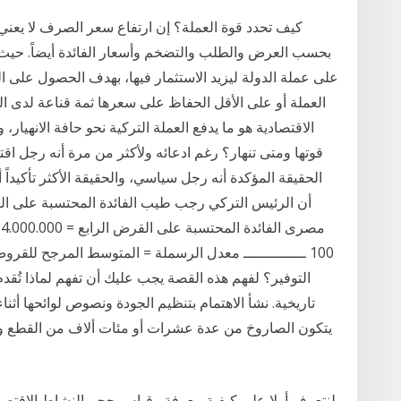
كيف تحدد قوة العملة؟ إن ارتفاع سعر الصرف لا يعني 
بحسب العرض والطلب والتضخم وأسعار الفائدة أيضاً. حيث أ
على عملة الدولة ليزيد الاستثمار فيها، بهدف الحصول على ا
العملة أو على الأقل الحفاظ على سعرها ثمة قناعة لدى ال
الاقتصادية هو ما يدفع العملة التركية نحو حافة الانهيا
قوتها ومتى تنهار؟ رغم ادعائه ولأكثر من مرة أنه رجل اقتص
الحقيقة المؤكدة أنه رجل سياسي، والحقيقة الأكثر تأكيداً أ
100 ــــــــــــــ معدل الرسملة = المتوسط المرجح للق
التوفير؟ لفهم هذه القصة يجب عليك أن تفهم لماذا تُقدم 
تاريخية. نشأ الاهتمام بتنظيم الجودة ونصوص لوائحها أثناء
يتكون الصاروخ من عدة عشرات أو مئات ألاف من القطع وال
لنتعرف أولا على كيفية معرفة وقياس حجم النشاط الاقتصادي