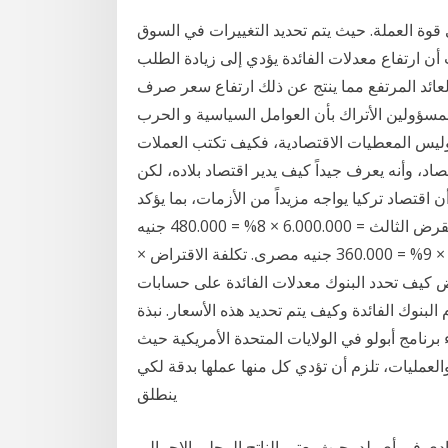
قوة العملة. حيث يتم تحديد التغييرات في السوق
ن ارتفاع معدلات الفائدة يؤدي إلى زيادة الطلب
لعائد المرتفع مما ينتج عن ذلك ارتفاع سعر صرف
مسؤولين الأتراك بأن العوامل السياسية و الحرب
ر، وليس المعطيات الاقتصادية، فكيف تكتب العملات
اد، وأنه يعرف جيداً كيف يدير اقتصاد بلاده، لكن
ن اقتصاد تركيا يواجه مزيداً من الأزمات، بما يؤكد
أن الرئيس التركي رجب طيب الفائدة المحتسبة على القرض الثالث = 6.000.000 × 8% = 480.000 جنيه
مصرى الفائدة المحتسبة على القرض الرابع = 4.000.000 × 9% = 360.000 جنيه مصرى. تكلفة الاقتراض ×
روض كيف تحدد البنوك معدلات الفائدة على حسابات
البنوك الفائدة وكيف يتم تحديد هذه الأسعار. نبذة
 برنامج أبولو في الولايات المتحدة الأمريكية حيث
عمليات، تلزم أن تؤدي كل منها عملها بدقة لكي
ينطلق
 في أي بلد، حيث يعتبر الناتج المحلي الإجمالي