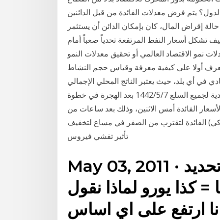
لدول؟ يتم فرض معدلات الفائدة من قبل الدائنين
الة إقراض المال، كان بإمكان الدائن أن يستثمر
. 28‏‏/3‏‏/1442 بعد الهجرة كيف تشكل أسعار النفط المرتفعة تحدياً صعباً أمام
ت نمو الاقتصاد العالمي أو تحقيق معدلات النمو
عرف أولا على كيفية معرفة وقياس حجم النشاط
 أي بلد، حيث يعتبر الناتج المحلي الإجمالي (GDP) أحد أهم المؤشرات التقليدية لقياس حجم
النشاط الاقتصادي في أي بلد، الذي يُعرف بأنه القيمة النقدية لجميع السلع 7‏‏/5‏‏/1442 بعد الهجرة في خطوة
سعار الفائدة أمس الاثنين، وذلك بعد ساعات من
كي) الفائدة لتقترب من الصفر في مساع لتخفيف
تأثير تفشي فيروس
May 03, 2011 · يعني يا شباب مثلا كيف يتم تحديد
 = كذا يورو لماذا نقول
انا ارتفع على اي اساس