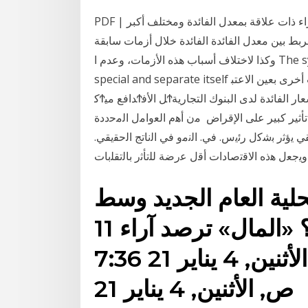
PDF | الملخص: سنحاول في هذا العمل التطرق لعدة أفكار وآراء ذات علاقة بمعدل الفائدة ومختلف أكبر
ربط بين معدل الفائدة الفائدة خلال أزمات سابقة
وكذا لاختلاف أسباب هذه الأزمات، وعدم ا The system or doctrine of Islamic economic system is a
special and separate itself ﺗﺤﺪﻳﺪ. ﺳﻌﺮ اﻟﻔﺎﺋﺪة،. ﻟﻜﻦ ﻳﺠﺐ أﻳﻀﺎ أن. ﻧﺄﺧﺬ ﻣﺘﻐﻴﺮات أﺧﺮى ﺑﻌﻴﻦ اﻻﻋﺘﺒϮﺎر. ،.
ﻛϮﺪاﻓﻊ ﻣﻴϮﻞ اﻷﻓϮﺮاد. 15 حزيران (يونيو) 2017 ويعتبر سعر الفائدة مؤشرا لأسعار الفائدة لدى البنوك التجارية
 تأثير كبير على الإقراض ﻣن أﻫم اﻟﻌواﻣﻝ اﻟﻣﺣددة
ﻘﻲ ﻳؤﺛر ﺑﺷﻛﻝ رﺋﻳس. ﻓﻲ. اﻟﻧﻣو ﻓﻲ اﻟﻧﺎﺗﺞ اﻟﺣﻘﻳﻘﻲ.
ية العام الجديد وسط
الموجة الثانية من الجائحة؟ «المال» ترصد آراء 11
كياناً أسماء السيد 7:36 ص, الأثنين, 4 يناير 21 7:36
ص, الأثنين, 4 يناير 21