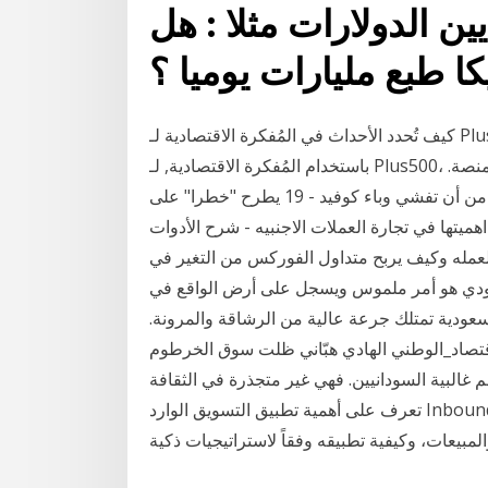
ين الدولارات مثلا : هل
كيف تُحدد الأحداث في المُفكرة الاقتصادية لـ Plus500 . تستطيع تحديد أحداث الاقتصاد الكلي والتخطيط لها
باستخدام المُفكرة الاقتصادية, لـ Plus500، والتي يمكن الوصول إليها من خلال الموقع الإلكتروني والمنصة.
حذرت كريستين لاجارد، رئيسة البنك المركزي الأوروبي، من أن تفشي وباء كوفيد - 19 يطرح "خطرا" على
ميتها في تجارة العملات الاجنبيه - شرح الأدوات
العمله وكيف يربح متداول الفوركس من التغير في
سعودي هو أمر ملموس ويسجل على أرض الواقع في
عودية تمتلك جرعة عالية من الرشاقة والمرونة.
تصاد_الوطني الهادي هبّاني ظلت سوق الخرطوم
19م بعيدة عن اهتمام وفهم غالبية السودانيين. فهي غير متجذرة في الثقافة
تعرف على أهمية تطبيق التسويق الوارد Inbound Marketing في التسويق لشركتك الناشئة وزيادة معدل