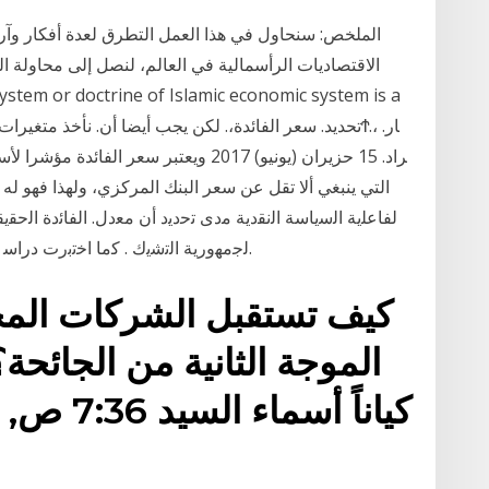
الاقتصاديات الرأسمالية في العالم، لنصل إلى محاولة ال
التي ينبغي ألا تقل عن سعر البنك المركزي، ولهذا فهو له
ﻟﻔﺎﻋﻠﻳﺔ اﻟﺳﻳﺎﺳﺔ اﻟﻧﻘدﻳﺔ ﻣدى ﺗﺣدﻳد أن ﻣﻌدﻝ. اﻟﻔﺎﺋدة اﻟﺣﻘﻳ
ﻟﺟﻣﻬورﻳﺔ اﻟﺗﺷﻳك . ﻛﻣﺎ اﺧﺗﺑرت دراﺳ وﻳﺟﻌﻝ ﻫذﻩ اﻻﻗﺗﺻﺎدات أﻗﻝ ﻋرﺿﺔ ﻟﻠﺗﺄﺛر ﺑﺎﻟﺗﻘﻠﺑﺎت.
كيف تستقبل الشركات المحل