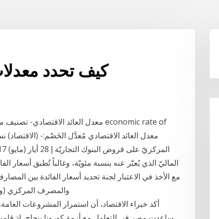
كيف تحدد معدلات
معدل العائد الاقتصادي- تصنيف معاني ت
الماليّ الذي يُعبّر عنه بنسبة مئويّة، وغالباً تُطبق أسعار 
مع الأخذ في الاعتبار لجنة تحديد أسعار الفائدة بين المص
والمصرف المركزي (ويطلق عليهما معاً اسم "المزودين") اللذين يقومان
أكد خبراء الاقتصاد، أن استمرار المشروعات العامة،
ساعدت مصر في التعامل مع أزمة كورونا بنجاح، إذ قامت 