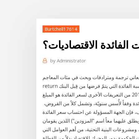
Burtchell17614
 الفائدة الاقتصاديات؟
by
Administrator
رجمة ومترادفات وبحث في مئات المعاجم economic rate of
return معدل العائد الاقتصادي مُعدَّل الخَصْم:- (الاقتصاد) نسبة الفائدة التي يتمّ فرضها من قِبل البنك
المركزيّ على قروض البنوك التجاريّة إ 28 أيار (مايو) 2017 من التعريفات الأخرى لسعر الفائدة هو المبلغ
الفائدة وفقاً لأُسس سنويّة، وتشمل كلاً من القروض،
ارف، فإن الجهة المسؤولة عن احتساب سعر الفائدة
 ومشروعات البنية التحتية، من أهم العوامل التي
الحكومة بدور المحرك للاقتصاد بدلاً من القطاع