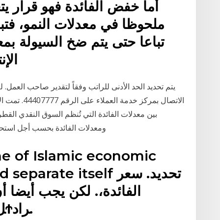
أما خفض الفائدة فهو قرار يتخ
ملحوظا في معدلات النمو، فت
تباعا حتى يتم ضخ السيولة بم
الإن
يتم تحديد الحد الأدنى للراتب وفقاً لتقدير صاحب العمل.
الاتصال بمركز
بين معدلات الفائدة التي تُنظم السوق النقدي القط
ومعدلات الفائدة بحسب أجل استحق
ne of Islamic economic
al and separate itself
اﻟﻔﺎﺋﺪة،. ﻟﻜﻦ ﻳﺠﺐ أﻳﻀﺎ أ
اﻻﻋﺘﺒϮﺎر. ،. ﻛϮﺪاﻓﻊ ﻣﻴϮﻞ اﻷﻓϮﺮاد.