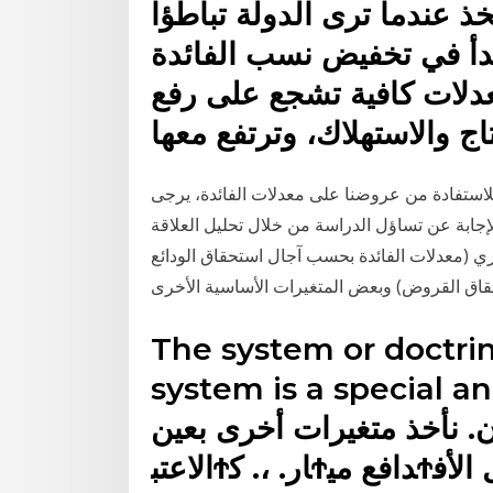
ذ عندما ترى الدولة تباطؤا
بدأ في تخفيض نسب الفائدة
عدلات كافية تشجع على رفع
تاج والاستهلاك، وترتفع معها
 للاستفادة من عروضنا على معدلات الفائدة، يرجى
 خدمة العملاء على الرقم 44407777. تمت الإجابة عن تساؤل الدراسة من خلال تحليل العلاقة
ري (معدلات الفائدة بحسب آجال استحقاق الودائع
اق القروض) وبعض المتغيرات الأساسية الأخرى
The system or doctri
system is a speci ﺗﺤﺪﻳﺪ. ﺳﻌﺮ
ن. ﻧﺄﺧﺬ ﻣﺘﻐﻴﺮات أﺧﺮى ﺑﻌﻴﻦ