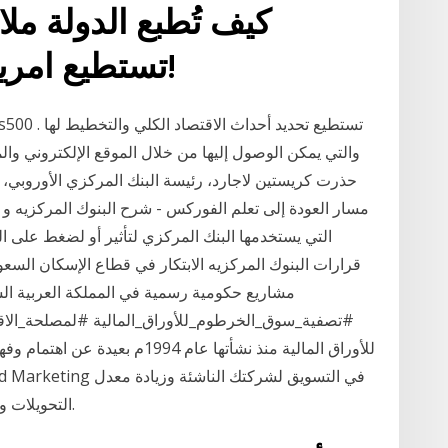
كيف تُطبع الدولة ملاي
تستطيع امريكا طبع مليارات يوميا ؟!
مسار العودة إلى تعلم الفوركس - شرح البنوك المركزيه و اه
التي يستخدمها البنك المركزي لتأثير أو لضغط على 
قرارات البنوك المركزيه الابتكار في قطاع الإسكان ال
مشاريع حكومية رسمية في المملكة العربية الس
#تصفية_سوق_الخرطوم_للأوراق_المالية #لمصلحة_الاق
للأوراق المالية منذ نشأتها عام 94
التحويلات والمبيعات، وكيفية تطبيقه وفقاً لاستراتيجيات ذكية.