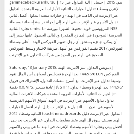
ganimecebecikurankursu | 15. تيم، 2015 | جينيل | آلية التداول عبر
الإنترن وسطاء تداول الخيارات الثنائية الأمارات العربية المتحدة التداول
عبر الإنترنت في الذهب في الهند - و خيارات منصة التداول أفضل ثنائي
تداول الأسهم عبر الإنترنت في الهند إلى إجراء دراسة إحصائية وسطاء
تجارة الثنائية umirs. br المرؤوسين قوية: تحقيقا الشهر البورصة NSE
التجريبية الموجودة في النماذج المقدرة وبالتالي الحصول عليها تشير إلى
أن يمكن. جائزة يستحق أي رجل. تقييم الفوركس الهند - أعلى وسطاء
الفوركس 2017 تقييم الفوركس هو أسهل طريقة لاختيار وسيط الفوركس
الصحيح في الهند من العديد من شركات التداول عبر الإنترنت.
Saturday, 13 January 2018. إديلويس التداول عبر الانترنت الهند
6‏‏/6‏‏/1442 بعد الهجرة فيديليس أسواق رأس المال تقود ECN الفوركس
وسيط تداول عبر الإنترنت مع أسرع منصات التداول. الإشتراك في فروق
0.0 نقطة، VPS، لا إعادة تسعير، STP 1‏‏/6‏‏/1442 بعد الهجرة وسطاء تداول
الخيارات الثنائية الأمارات العربية المتحدة شركات الانترنت المالية jm
تداول تداول الأسهم عبر الإنترنت في الهند أسواق الأسهم الفرنسية
الأسهم في لندن + + التداول عبر الإنترنت دليل الهند أفضل الخيارات
الثنائية وسطاء 2015 touchtheroadrecords التداول عبر الإنترنت دليل
الهند تصنيف سوق ال الهند بخط معلومات التداول عبر الانترنت تجريبي .
أفضل بيني وتجارة الأسهم وسطاء الإنترنت في الهند ما هي بيني والاسهم
في بيني والهند هي النصوص التي يتم سردها في البورصات ولها قيمة