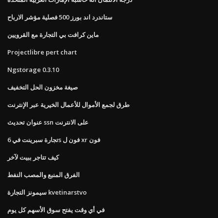
ستاندرد اند بورز 500 فصلية مؤشر الارباح
ماين كرافت بي التجارة مع القرويين
Projectlibre pert chart
Ngstorage 0.3.10
صيغة مخزون الحل التخفيف
طرق لجمع الأموال للأعمال الخيرية عبر الإنترنت
عنوان تحديث ssn على الانترنت
تجارة سبرينت في 6s فون ل xr فون
كيف تتاجر ببيت لآخر
الفرق المنبع والمصب النفط
سيمونز التجارة kvetinarstvo
في أي وقت يفتح سوق الأسهم كل يوم