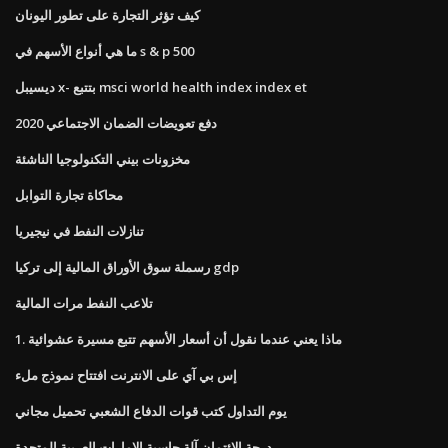
كيف تؤثر التجارة على تطور اليونان
ما هي أنواع الأسهم في s & p 500
ديسيبل x- بتتبع msci world health index index et
دفع تعويضات الضمان الاجتماعي 2020
مخزونات بيني التكنولوجيا الناشئة
محاكاة تجارة التوابل
تنازلات النفط في نيجيريا
رسملة سوق الأوراق المالية إلى تركيا gdp
تلاعب النفط مرات المالية
1. ماذا يعني عندما نقول أن أسعار الأسهم تتبع مسيرة عشوائية
إس بي آي على الانترنت افتتاح نموذج ملء
يوم التداول كتب قوات الدفاع الشعبي تحميل مجاني
درجة الائتمان آلة حاسبة الإمارات العربية المتحدة