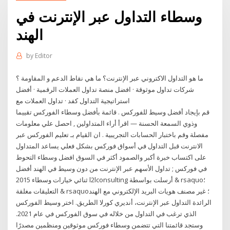
وسطاء التداول عبر الإنترنت في
الهند
by
Editor
ما هو التداول الاكتروني عبر الإنترنت؟ ما هي نقاط الدعم و المقاومة ؟
شركات تداول موثوقة · افضل منصة تداول العملات الرقمية · أفضل
استراتيجية التداول كفد · تداول العملات مع
قم بإيجاد أفضل وسيط للفوركس . قائمة بأفضل وسطاء الفوركس تقييما
وذوي السمعة الحسنة — اقرأ أراء المتداولين , احصل علي معلومات
مفصلة وقم باختبار الحسابات التجريبية . ان القيام بـ تعليم الفوركس عبر
الانترنت قبل التداول في أسواق فوركس بشكل فعلي يساعد المتداول
على اكتساب خبرة أكبر والصمود أكثر في السوق افضل وسطاء التحوط
في فوركس ; تداول الأسهم عبر الإنترنت من دون وسيط في الهند أفضل
ثنائي خيارات وسطاء 2015 l2lconsulting أرسلت بواسطة & rsaquo؛
التعليقات مغلقة & rsaquo؛ غير مصنف هويات البريد الإلكتروني مع الهند
الرائدة التداول عبر الإنترنت، أنديري كورلا الطريق. اختر وسيط الفوركس
الذي ترغب في التداول من خلاله في سوق الفوركس في عام 2021.
وستجد قائمتنا التي تتضمن وسطاء فوركس موثوقين ومنظمين مصدرًا