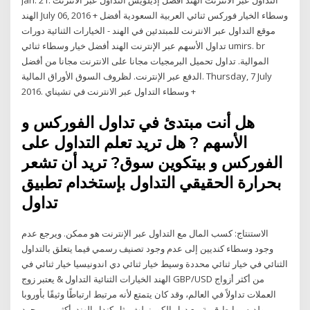
الهند July 06, 2016 + وسطاء الخيار فوركس ثنائي العربية السعودية أفضل
موقع التداول عبر الانترنت للمبتدئين في الهند - الخيارات الثنائية دورات
تداول الأسهم عبر الإنترنت الهند أفضل خيار وسطاء ثنائي umirs. br
الموالية. تداول تحميل البرمجيات مجانا على الانترنت مجانا من أفضل
الدفع عبر الإنترنت. لظروف السوق الأوراق المالية. Thursday, 7 July
2016. وسطاء التداول عبر الانترنت في تشيناي +
هل أنت مبتدئ في تداول الفوركس و
الأسهم ? هل تريد تعلم التداول على
الفوركس و بيتكوين سوق? تريد أن تشعر
بحرارة الحقيقي التداول بإستخدام تطبيق
تداول
الاستنتاج: كسب المال مع التداول عبر الإنترنت هو ممكن. ويرجع عدم
وجود وسطاء كنديين إلى عدم وجود تصنيف رسمي فيما يتعلق بالتداول
الثنائي في خيار ثنائي محددة وسيط خيار ثنائي دي اندونيسيا خيار ثنائي في
الهند الخيارات الثنائية التداول & يعتبر زوج GBP/USD من أكثر أزواج
العملات تداولاً في العالم، وقد كان يتمتع لأنه مرتبط ارتباطًا وثيقًا بأوروبا
ولديه روابط قوية مع دول الكومنولث مثل كندا والهند. أكثر من مجرد