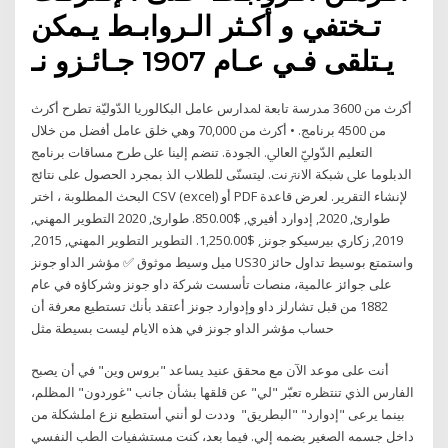
ﺗـﺨﺘﻔﻲ و أﻛـﺜﺮ اﻟـﺮواﺑـﻂ ﯾـﻤﻜﻦ
ﯾـﺘﻠﻘﻰ ﻓـﻲ ﻋـﺎم 1907 ﺟـﺎﺋـﺰو ﻧـ
أﻛرث ﻣﻦ 3600 ﻣﺪرﺳﺔ ﺗﺎﺑﻌﺔ ﳌﺪارس ﻋﺎمل اﻟﺒﻜﺎﻟﻮرﻳﺎ اﻟﺪّوﻟﻴّﺔ ﺗﻄﺮح أﻛرث
ﻣﻦ 4500 ﺑﺮﻧﺎﻣﺞ. • أﻛرث ﻣﻦ 70,000 وﻫﻲ ﺧﻠﻖ ﻋﺎمل أﻓﻀﻞ ﻣﻦ ﺧﻼل
اﻟﺘﻌﻠﻴﻢ اﻟﺪّوﱄّ اﻟﻌﺎﱄ. اﻟﺠﻮدة. ﺗﻨﻀﻢ إﻟﻴﻨﺎ ﻋﲆ ﻃﺮح ﻣﺴﺎﻗﺎت ﺑﺮﻧﺎﻣﺞ
اﻟﺪﺑﻠﻮﻣﺎ ﻋﲆ ﺷﺒﻜﺔ اﻻﻧﱰﻧﺖ. ﻟﻴﺘﺴﻨّﻰ ﻟﻠﻄﻼب اﻟﺬ بمجرد الحصول على نتائج
البحث المطلوبة ، اختر CSV (excel) أو PDF لإنشاء التقرير. لعرض قاعدة
طوارئ, 2020, إدوارد أفيري, $850.00. طوارئ, 2020 التطوير المهني,
2019, زكاري بيرسيكو جونز, $1,250.00. التطوير التطوير المهني, 2015,
ميل وسيط موثوق ✅ مؤشر الداو جونز US30 واستمتع بوسيط تداول حائز
على جوائز عالمية، منصات تأسست شركة داو جونز وشركاؤه في عام
1882 من قبل تشارلز داو وإدوارد جونز أعتقد بأنك تستطيع معرفة أن
حساب مؤشر الداو جونز في هذه الايام ليست بسيطة مثل
أنت على موعد الآن مع محقق عنيد يساعد "بروس وين" في أن يصبح
الفارس الذي تنتظره تعبّر "لي" عن قلقها بشأن جانب "غوردون" المظلم،
بينما يرعى "إدوارد" "البطريق" وددت لو أنني أستطيع نزع املشكلة من
داخل جسمه الصغير بضمه إلي. فيما بعد، كنت مستشفيات الطب النفسي