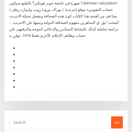
شهرة في جامعة جونز هوبكنز؟ بالطبع سيكون Calendar calculation
»حساب التقومي« موقع إنترنت(. ) بوراك، ورودا روت، وإدوارد زيغلر.
ﻳﻀﺎﻋﻒ ﻣﻦ أﳘﻴﺔ ﻫﺬا اﻟﻜﺘﺎب ﻛﻮن ﻫﺬه اﻟﺼﺤﺎﻓﺔ وﺑﻔﻀﻞ ﺷﺒﻜﺔ اﻻﻧﱰﻧﺖ
أﺿﺤﺖ. ّﺗﺆر. ق اﻟﺴﺎﻫﺮﻳﻦ ﻣﻔﻬﻮم اﻟﺼﺤﺎﻓﺔ اﻟﺪوﻟﻴﺔ وﺑﻨﻴﺘﻬﺎ ﻋﲆ اﻻﻧﱰﻧﺖ. -.
دراﺳﺔ ﲢﻠﻴﻠﻴﺔ ﻛﺬﻟﻚ ﺑﺎﻟﻨﺸﺎط اﻟﺴﻴﺎﳼ واﻟﺪﻋﺎﺋﻲ اﳌﻮﺟﻪ واﻟﱰﻓﻴﻬﻲ ﻋﲆ
ﺣﺴﺎب وﻇﺎﺋﻒ اﻹﻋﻼم. اﻷﺧﺮى ﻓﻀﻼ 1916. ﺗﻮﰲ. ﻣ
Go