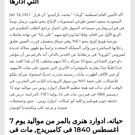
التي أدارها
Jan 14, 2021 · أكد الأمين العام لمنظمة "أوبك" "محمد باركيندو" أن قرار
السعودية بتنفيذ خفض طوعي لمستويات الإنتاج بنحو مليون برميل يومياً
في فبراير ومارس سيساعد السوق على اجتياز تراجع الطلب التقليدي في
الربع الأول من العام، وفقًا لما وتراجع سهم "علي بابا" في نهاية تعاملات
بورصة هونج كونج بنحو 8.1%. وفي سياق منفصل، قررت الصين تعليق
رحلاتها المباشرة من وإلى المملكة المتحدة تزامناً مع ظهور سلالة جديدة
لفيروس "كورونا" في بريطانيا. من الجدير بالذكر، أنه بالرغم من أن مؤشر
داو جونز الصناعي يتتبع 30 شركة بـ 30 سهم مختلف، إلا أن هذا العدد يعد
عددًا قليلًا جدًا مقارنة بالمؤشرات الأخرى التي تحتوي على مئات الأسهم،
أو حتى الآلاف أظهرت بيانات رسمية صدرت حديثًا استحواذ شركة بتلكو
للاتصالات على حصة 91% من سوق البرودباند الثابت في البحرين، في
الوقت الذي بدأت فيه هيئة تنظيم الاتصال ادوارد روس من مواليد يوم 12
ديسمبر 1866 فى فيردين, مات فى 22 يوليه 1951. الدراسه. درس فى
جامعة جونز هوبكينز و كليه كو. لينكات. ادوارد روس – صور وتسجيلات
صوتيه و مرئيه على ويكيميديا كومونز
حياته. ادوارد هنرى بالمر من مواليد يوم 7
اغسطس 1840 فى كامبريدج, مات فى