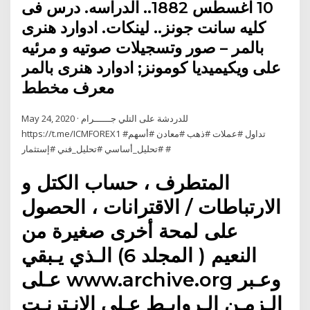
10 اغسطس 1882.. الدراسه. درس فى
كليه سانت جونز.. لينكات. ادوارد هنرى
بالمر – صور وتسجيلات صوتيه و مرئيه
على ويكيميديا كومونز; ادوارد هنرى بالمر
معرف مخطط
May 24, 2020 · للدردشة على التلي جــــــرام
https://t.me/ICMFOREX1 #تداول #عملات #ذهب #معادن #أسهم
#تحليل_أساسي #تحليل_فني #إستثمار #
اﻟﻤﺘﻄﺮف ، ﺣﺴﺎب اﻟﻜﺘﻞ و
اﻻرﺗﺒﺎﻃﺎت / اﻻﻗﺘﺮاﻧﺎت ، اﻟﺤﺼﻮل
ﻋﻠﻰ ﻟﻤﺤﺔ أﺧﺮى ﺻﻐﯿﺮة ﻣﻦ
اﻟﻨﻌﯿﻢ ( اﻟﻤﺠﻠﺪ 6) اﻟـﺬي ﯾـﺒﻘﻲ
ﻋـﻠﻰ www.archive.org وﻋـﺒﺮ
اﻟـﺰﻣـﻦ اﻟـﺮواﺑـﻂ ﻋـﻠﻰ اﻹﻧـﺘﺮﻧـﺖ