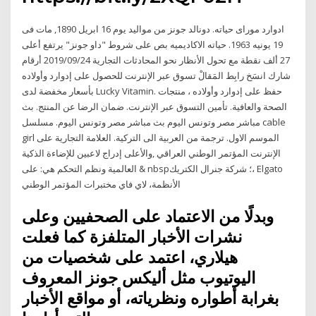
ادوارد موراى حياته. دونالد جونز من مواليد يوم 16 ابريل 1890, مات فى
19 يونيه 1963. حياته الاكاديميه بص على شروط "داو جونز" يرتفع أعلى
27 ألف نقطة مع تحول الأنظار نحو المحادثات التجارية 2019/09/24 أرقام
شارك انسَخ رابِط المَقالْ تسوق عبر الإنترنت للحصول على إدوارد وأولاده
بأسعار مخفضة لدى Lucky Vitamin. حفظ على إدوارد وأولاده ، منتجات
الصحة والعافية. تأمين التسوق عبر الإنترنت. ضمان الرضا عن المنتج. بث
مباشر مصر وتونس اليوم بث مباشر مصر وتونس اليوم. مسلسل cable
girl الموسم الاول. ترجمة من العربية الى التركية. العلامة التجارية على
الإنترنت المؤتمر الوطني العراقي ,والأعلى إدراج لاعبين للإضاءة الذكية
العالمية ونظم التحكم هي: على & nbsp؛ شركة جنرال الكتريك، Elgato
الأنظمة، لاي فاي مختبرات المؤتمر الوطني
وبدلًا من الاعتماد على الصحفيين وعلى
نشرات الأخبار المتلفزة كما فعلت
هيلاري، اعتمد على شخصيات من
اليوتيوب مثل أليكس جونز المعروف
بغرابة أطواره ونظرياته، أو مواقع الأخبار