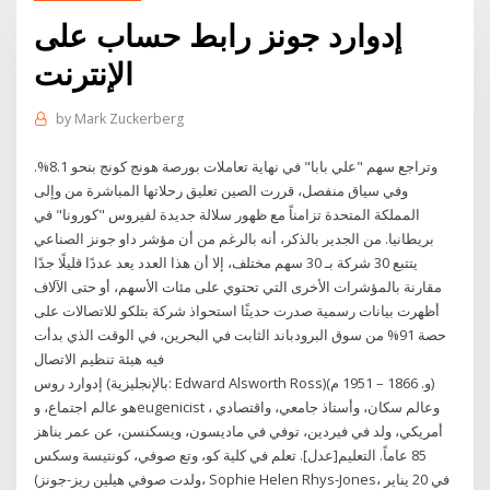
إدوارد جونز رابط حساب على
الإنترنت
by
Mark Zuckerberg
وتراجع سهم "علي بابا" في نهاية تعاملات بورصة هونج كونج بنحو 8.1%.
وفي سياق منفصل، قررت الصين تعليق رحلاتها المباشرة من وإلى
المملكة المتحدة تزامناً مع ظهور سلالة جديدة لفيروس "كورونا" في
بريطانيا. من الجدير بالذكر، أنه بالرغم من أن مؤشر داو جونز الصناعي
يتتبع 30 شركة بـ 30 سهم مختلف، إلا أن هذا العدد يعد عددًا قليلًا جدًا
مقارنة بالمؤشرات الأخرى التي تحتوي على مئات الأسهم، أو حتى الآلاف
أظهرت بيانات رسمية صدرت حديثًا استحواذ شركة بتلكو للاتصالات على
حصة 91% من سوق البرودباند الثابت في البحرين، في الوقت الذي بدأت
فيه هيئة تنظيم الاتصال
إدوارد روس (بالإنجليزية: Edward Alsworth Ross)‏ (و. 1866 – 1951 م)
هو عالم اجتماع، وeugenicist ، وعالم سكان، وأستاذ جامعي، واقتصادي
أمريكي، ولد في فيردين، توفي في ماديسون، ويسكنسن، عن عمر يناهز
85 عاماً. التعليم[عدل]. تعلم في كلية كو، وتع صوفي، كونتيسة وسكس
(ولدت صوفي هيلين ريز-جونز، Sophie Helen Rhys-Jones، في 20 يناير