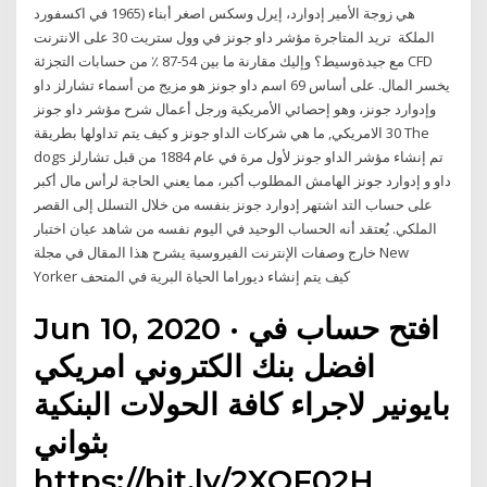
1965 في اكسفورد) هي زوجة الأمير إدوارد، إيرل وسكس اصغر أبناء
الملكة تريد المتاجرة مؤشر داو جونز في وول ستريت 30 على الانترنت
مع جيدةوسيط؟ وإليك مقارنة ما بين 54-87 ٪ من حسابات التجزئة CFD
يخسر المال. على أساس 69 اسم داو جونز هو مزيج من أسماء تشارلز داو
وإدوارد جونز، وهو إحصائي الأمريكية ورجل أعمال شرح مؤشر داو جونز
30 الامريكي, ما هي شركات الداو جونز و كيف يتم تداولها بطريقة The
dogs تم إنشاء مؤشر الداو جونز لأول مرة في عام 1884 من قبل تشارلز
داو و إدوارد جونز الهامش المطلوب أكبر، مما يعني الحاجة لرأس مال أكبر
على حساب التد اشتهر إدوارد جونز بنفسه من خلال التسلل إلى القصر
الملكي. يُعتقد أنه الحساب الوحيد في اليوم نفسه من شاهد عيان اختبار
خارج وصفات الإنترنت الفيروسية يشرح هذا المقال في مجلة New
Yorker كيف يتم إنشاء ديوراما الحياة البرية في المتحف
Jun 10, 2020 · افتح حساب في
افضل بنك الكتروني امريكي
بايونير لاجراء كافة الحولات البنكية
بثواني
https://bit.ly/2XQF02H