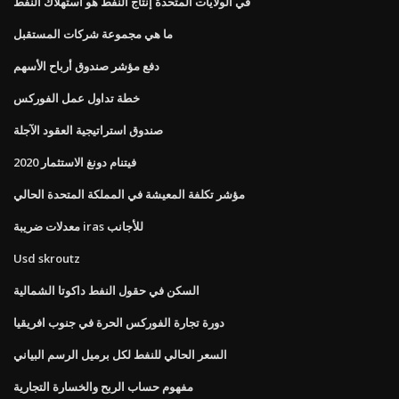
في الولايات المتحدة إنتاج النفط هو استهلاك النفط
ما هي مجموعة شركات المستقبل
دفع مؤشر صندوق أرباح الأسهم
خطة تداول عمل الفوركس
صندوق استراتيجية العقود الآجلة
فيتنام دونغ الاستثمار 2020
مؤشر تكلفة المعيشة في المملكة المتحدة الحالي
معدلات ضريبة iras للأجانب
Usd skroutz
السكن في حقول النفط داكوتا الشمالية
دورة تجارة الفوركس الحرة في جنوب افريقيا
السعر الحالي للنفط لكل برميل الرسم البياني
مفهوم حساب الربح والخسارة التجارية