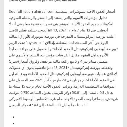
See full list on almrsal.com أسعار العقود الآجلة للمؤشرات . متضمنة
تداول مؤشرات الأسهم والتي يستند إلى السعر والرسملة السوقية
لمكوناته. جميع العقود الآجلة للمؤشر هي تسويات نقدية مما يعني أنه لا
يوجد تسليم فعلي للأصل. Jan 13, 2021 · أبوظبي في 13 يناير/ وام /
أعلنت بورصة إنتركونتيننتال، المدرجة في بورصة نيويورك للأوراق المالية
تحت الرمز "nyse: ice" اليوم عن آخر المستجدات المتعلقة بإطلاق
"بورصة أبوظبي إنتركونتيننتال للعقود الآجلة" و الحصول على موافقات ابدأ
الآن وتداول العقود مقابل الفروقات مؤشرات، السلع، والأسهم على
منصتي ميتاتريدر 4 و 5 مع رافعة مالية مرتفعة، وفروق أسعار (سبرد)
تنافسية بدون أي عمولات Jan 13, 2021 · وتخطط بورصة إنتركونتيننتال
لإطلاق عمليات «بورصة أبوظبي إنتركونتيننتال للعقود الآجلة» وبدء التداول
في العقود الآجلة لخام مربان في 29 مارس/ آذار 2021 بعد الحصول على
الموافقات التنظيمية اللازمة. ونزلت العقود الآجلة لخام برنت 15 سنتا- ما
يعادل 0.3 بالمئة - إلى 50.61 دولار للبرميل بحلول الساعة 0:750 بتوقيت
غرينتش، بينما تراجعت العقود الآجلة لخام غرب تكساس الوسيط الأميركي
13سنتا - ما يعادل 0.3 بالمئة - إلى 47.49 دولار للبرميل.