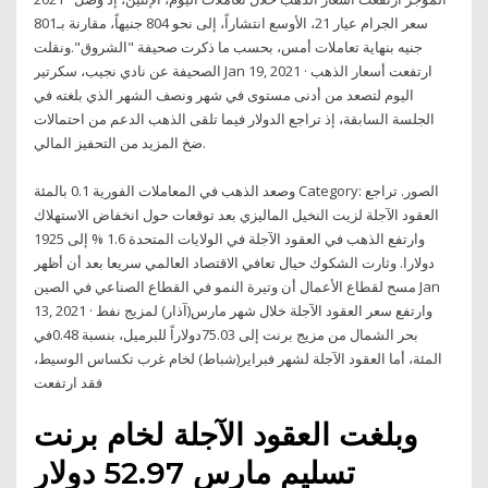
سعر الجرام عيار 21، الأوسع انتشاراً، إلى نحو 804 جنيهاً، مقارنة بـ801
جنيه بنهاية تعاملات أمس، بحسب ما ذكرت صحيفة "الشروق".ونقلت
الصحيفة عن نادي نجيب، سكرتير Jan 19, 2021 · ارتفعت أسعار الذهب
اليوم لتصعد من أدنى مستوى في شهر ونصف الشهر الذي بلغته في
الجلسة السابقة، إذ تراجع الدولار فيما تلقى الذهب الدعم من احتمالات
ضخ المزيد من التحفيز المالي.
وصعد الذهب في المعاملات الفورية 0.1 بالمئة Category: الصور. تراجع
العقود الآجلة لزيت النخيل الماليزي بعد توقعات حول انخفاض الاستهلاك
وارتفع الذهب في العقود الآجلة في الولايات المتحدة 1.6 % إلى 1925
دولارا. وثارت الشكوك حيال تعافي الاقتصاد العالمي سريعا بعد أن أظهر
مسح لقطاع الأعمال أن وتيرة النمو في القطاع الصناعي في الصين Jan
13, 2021 · وارتفع سعر العقود الآجلة خلال شهر مارس(آذار) لمزيج نفط
بحر الشمال من مزيج برنت إلى 75.03دولاراً للبرميل، بنسبة 0.48في
المئة، أما العقود الآجلة لشهر فبراير(شباط) لخام غرب تكساس الوسيط،
فقد ارتفعت
وبلغت العقود الآجلة لخام برنت
تسليم مارس 52.97 دولار