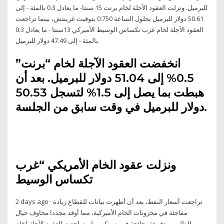
للبرميل. ونزلت العقود الآجلة لخام برنت 15 سنتا- ما يعادل 0.3 بالمئة - إلى
50.61 دولار للبرميل بحلول الساعة 0:750 بتوقيت غرينتش، بينما تراجعت
العقود الآجلة لخام غرب تكساس الوسيط الأميركي 13سنتا - ما يعادل 0.3
بالمئة - إلى 47.49 دولار للبرميل.
انخفضت العقود الآجلة لخام “برنت”
0.5% إلى 51.04 دولار للبرميل. بعد أن
هبطت بما يصل إلى 1.5% لتسجل 50.53
دولار للبرميل في وقت سابق من الجلسة.
ونزلت عقود الخام الأمريكي “غرب
تكساس الوسيط
2 days ago · تراجعت أسعار النفط، بعد أن أظهرت بيانات للقطاع زيادة
مفاجئة في مخزونات الخام الأميركية، مما أوقد مجددا مخاوف حيال
الطلب، مدفوعة بجائحة فيروس كورونا. وتراجعت العقود الآجلة لخام