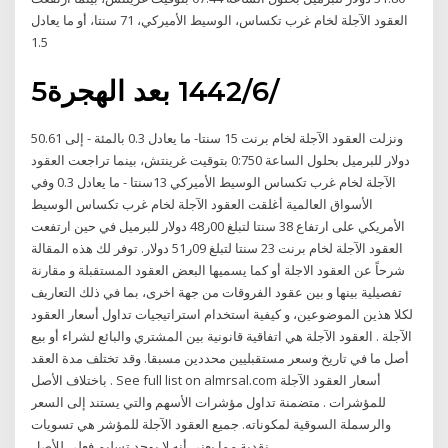
العقود الآجلة لخام غرب تكساس، الوسيط الأميركي، 71 سنتا، أو ما يعادل
1.5
5‏‏/6‏‏/1442 بعد الهجرة
ونزلت العقود الآجلة لخام برنت 15 سنتا- ما يعادل 0.3 بالمئة - إلى 50.61
دولار للبرميل بحلول الساعة 0:750 بتوقيت غرينتش، بينما تراجعت العقود
الآجلة لخام غرب تكساس الوسيط الأميركي 13سنتا - ما يعادل 0.3 وفي
الأسواق العالمية أغلقت العقود الآجلة لخام غرب تكساس الوسيط
الأمريكي على ارتفاع 38 سنتا لتبلغ 00ر48 دولار للبرميل في حين ارتفعت
العقود الآجلة لخام برنت 23 سنتا لتبلغ 09ر51 دولار. توفر لك هذه المقالة
شرحاً عن العقود الاجلة أو كما يسميها البعض العقود المستقبلة و مقارنة
تفصيلية بينها و بين عقود الفروقات من جهة اخرى، بما في ذلك التعاريف
لكلا هذين الموضوعين، و كيفية استخدام استراتيجيات تداول أسعار العقود
الآجلة . العقود الآجلة هي اتفاقية قانونية بين المشتري والبائع لشراء أو بيع
أصل ما في تاريخ وسعر مستقبليين محددين مسبقا. وقد تختلف مدة العقد
باختلاف الأصل . See full list on almrsal.com أسعار العقود الآجلة
للمؤشرات . متضمنة تداول مؤشرات الأسهم والتي يستند إلى السعر
والرسملة السوقية لمكوناته. جميع العقود الآجلة للمؤشر هي تسويات
نقدية مما يعني أنه لا يوجد تسليم فعلي للأصل.