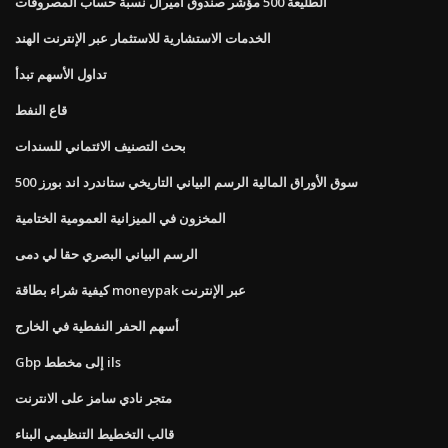
الطليعة 500 مؤشر صندوق أميرال نسبة حساب المصروفات
الخدمات الاستشارية للاستثمار عبر الإنترنت الهند
تداول الأسهم تبدأ
قاع النفط
بحث التصنيف الائتماني للسندات
سوق الأوراق المالية الرسم البياني التاريخي ستاندرد اند بورز 500
المخزون في الميزانية العمومية الختامية
الرسم البياني البصري حقا لي دمى
كيفية شراء بطاقة moneypak عبر الإنترنت
أسهم الحفر النفطية في الخارج
Gbp إلى مخطط ils
متجر نادي سامز على الانترنت
قالب التخطيط التنظيمي البناء