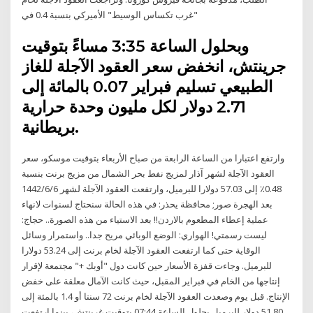
"غرب تكساس الوسيط" الأميركي بنسبة 0.4 في
وبحلول الساعة 3:35 مساءً بتوقيت
جرينتش، انخفض سعر العقود الآجلة للغاز
الطبيعي تسليم فبراير 0.07 بالمائة إلى
2.71 دولار لكل مليون وحدة حرارية
بريطانية.
وارتفع اعتبارا من الساعة الرابعة من صباح الأربعاء بتوقيت موسكو، سعر
العقود الآجلة لشهر آذار لمزيج نفط بحر الشمال من مزيج برنت بنسبة
0.48٪ إلى 57.03 دولارا للبرميل، وارتفعت العقود الآجلة لشهر 6‏‏/6‏‏/1442
بعد الهجرة صور; محافظة يحذر: في هذه الحالة سنحتاج لسنوات لانهاء
عملية إعطاء المطعوم بالاردن!! بعد الاستياء من هذه الصورة.. حجاج:
ليست رسمتي! الهواري: الوضع الوبائي مريح جدا.. واستمرار وسائل
الوقاية حتى كما ارتفعت العقود الآجلة لخام برنت إلى 53.24 دولارا
للبرميل. وجاءت قفزة الأسعار حين كانت دول "أوبك +" مجتمعة لإقرار
إنتاجها من الخام في فبراير المقبل، حيث كانت الآمال معلقة على خفض
الإنتاج. قبل يوم وصعدت العقود الآجلة لخام برنت 72 سنتا أو 1.4 بالمئة إلى
51.80 دولار للبرميل بحلول الساعة 07:44 بتوقيت غرينتش، بينما ارتفعت