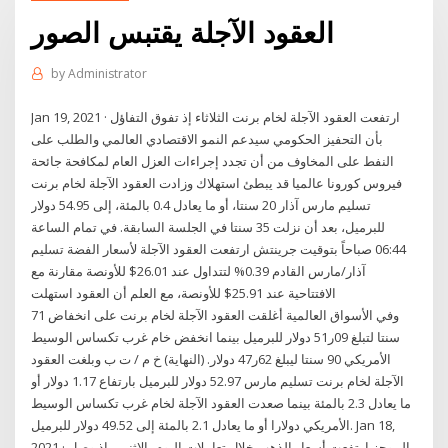
العقود الآجلة يقتبس الصور
by
Administrator
Jan 19, 2021 · ارتفعت العقود الآجلة لخام برنت الثلاثاء إذ تفوق التفاؤل
بأن التحفيز الحكومي سيدعم النمو الاقتصادي العالمي والطلب على
النفط على المخاوف من أن تجدد إجراءات العزل العام لمكافحة جائحة
فيروس كورونا عالميا قد يبطئ استهلاك وزادت العقود الآجلة لخام برنت
تسليم مارس آذار 20 سنتا، أو ما يعادل 0.4 بالمئة، إلى 54.95 دولار
للبرميل، بعد أن نزلت 35 سنتا في الجلسة السابقة. في تمام الساعة
06:44 صباحاً بتوقيت جرينتش ارتفعت العقود الآجلة لأسعار الفضة تسليم
آذار/مارس القادم 0.39% لتتداول عند 26.01$ للأونصة مقارنة مع
الافتتاحية عند 25.91$ للأونصة، مع العلم أن العقود استهلت
وفي الأسواق العالمية أغلقت العقود الآجلة لخام برنت على انخفاض 71
سنتا لتبلغ 09ر51 دولار للبرميل بينما انخفض خام غرب تكساس الوسيط
الأمريكي 90 سنتا ليبلغ 62ر47 دولار. (النهاية) خ م / ت ب وبلغت العقود
الآجلة لخام برنت تسليم مارس 52.97 دولار للبرميل بارتفاع 1.17 دولار أو
ما يعادل 2.3 بالمئة بينما صعدت العقود الآجلة لخام غرب تكساس الوسيط
الأمريكي دولارا أو ما يعادل 2.1 بالمئة إلى 49.52 دولار للبرميل. Jan 18,
2021 · الموجز ارتفعت أسعار الذهب خلال تعاملات اليوم، الإثنين، إذ وصل