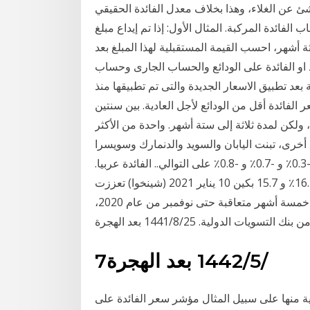
ء، وهذا بخلاف معدل الفائدة الحقيقي real interest rate. ويطلق التعبير
فائدة المركبة. المثال الأول: إذا تم إيداع مبلغ
 مركبة 4.3% تُحصّل كلّ ثلاثة أشهر، احسب القيمة المستقبلية لهذا المبلغ بعد
و الفائدة على الودائع والحساب الجارى وحساب
د تطبيق الاسعار الجديدة والتى تم تطبيقها منذ
م " 27 سبتمبر 2020" وذلك بالعملة المحلية 1 سعر الفائدة أقل من الودائع لأجل العادية. بين سنتين
٪ عن نفس الصناديق ، ولكن لمدة ثلاثة إلى ستة أشهر. واحدة من الأكثر
 أخرى، تبنت اليابان والسويد والدنمارك وسويسرا
معدلات فائدة سلبية في سياساتها النقدية عند -0.1٪ و -0.3٪ و -0.7٪ و -0.8٪ على التوالي.. الفائدة عربيا.
وسجلت مصر والسودان أعلى معدلات فائدة عربية عند 16.75٪ و 15.7 بكين 10 يناير 2021 (شينخوا) تعززت
معدلات سعر الصرف الحقيقية والإسمية بالصين على مدار خمسة أشهر متعاقبة حتى نوفمبر من عام 2020،
الدولية. 25‏‏/8‏‏/1441 بعد الهجرة
7‏‏/5‏‏/1442 بعد الهجرة
ية منها على سبيل المثال مؤشر سعر الفائدة على