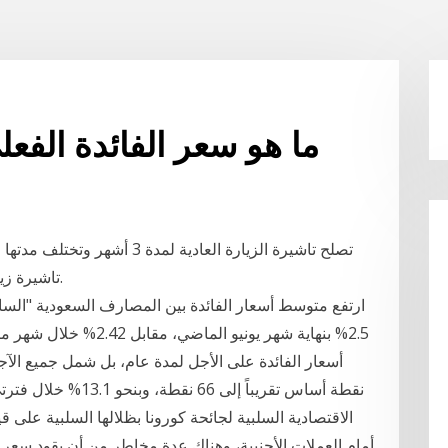
ما هو سعر الفائدة الفعلي تقري
تاشيرة زيارة يسمح بها ان ابقى في تركيا لفترة أطول؟ نعم.
ارتفع متوسط أسعار الفائدة بين المصارف السعودية "السايب
الاقتصادية السلبية لجائحة كورونا بظلالها السلبية على 
أمام العملات الأجنبية، وهناك عدة مخاطر من أن يقود سعر ا