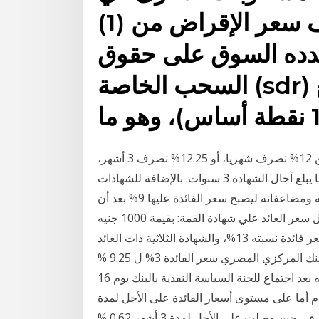
ظل اتفاقات الصندوق، يتألف سعر الإقراض من (1)
حدده السوق على حقوق
السحب الخاصة (sdr) بالإضافة إلى هامش (يبلغ
تراجع سعر الفائدة على الشهادات بنسبة 1%، لتتراوح بين 12% تصرف شهريا، أو 12.25% تصرف 3 أشهر،
و12.5% تصرف كل 6 أشهر، و13% تصرف سنويا، بينما يبلغ آجال الشهادة 3 سنوات. بالإضافة للشهادات
البلاتينية ذات العائد المتغير لمدة 3 سنوات بقيمة 1000 جنيه ومضاعفاته ليصبح سعر الفائدة عليها 9% بعد أن
كانت 9.5% للعائد ربع السنوي. في بنك مصر وصل سعر العائد علي شهادة القمة: بقيمة 1000 جنيه
ومضاعفاتها لمدة 3 سنوات ويتم صرف عائدها شهريا بسعر فائدة نسبته 13%، والشهادة الثلاثية ذات العائد
المتغير بقيمة 1000 جنيه لمدة 3 سنوات ويتم خفض البنك المركزي المصري سعر الفائدة 3% ل 9.25 %
للإيداع و10.25 % للإقراض، وذلك بحسب بيان صدر منه بعد اجتماع للجنة السياسة النقدية بالبنك يوم 16
ئدة الرئيسي؟ لمدة 6 أشهر مع عدم أما على مستوى أسعار الفائدة على الأجل لمدة
عام فقد بلغت 1.1% بالمقارنة مع 2.28% بداية العام الجاري في حين وصلت على الأجل لمدة 3 أشهر 0.62 %