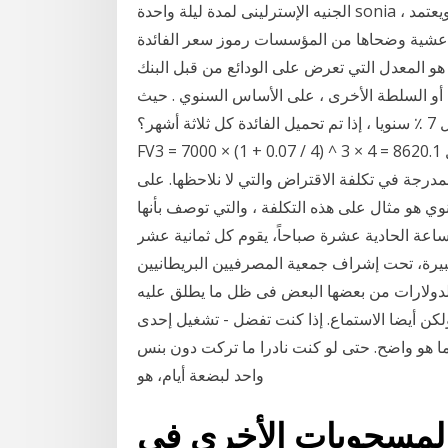
الجنيه الإسترلينى لمدة ليلة واحدة sonia ، ويعتمد sonia على المعاملات الفعلية ويعكس متوسط أسعار
 بين عشية وضحاها من المؤسسات رموز سعر الفائدة
 هو المعدل التي تعرض على الودائع من قبل البنك
لطة الأخرى ، على الأساس السنوي . حيث m هو عدد الرسوم في السنة. تحديد القيمة
المستقبلية من 7000 روبل استثمرت لمدة 3 سنوات بمعدل 7 ٪ سنويا ، إذا تم تحميل الفائدة كل ثلاثة أشهر؟
FV3 = 7000 × (1 + 0.07 / 4) ^ 3 × 4 = 8620.1 روبل. See full list on almrsal.com كثير منا يعتقد أن
لمدرجة في تكلفة الاقتراض والتي لا نلاحظها. على
وي هو مثال على هذه التكلفة ، والتي توصف بأنها
لساعة الحادية عشرة صباحاً، يقوم كل ثمانية عشر
ت إشراف جمعية المصرفيين البريطانيين «British Bankers Association» بإبلاغ
لدولارات من بعضها البعض فى ظل ما يطلق عليه
لكن أيضا الاستماع. إذا كنت تفضل - تشغيل إحدى
أ مع ما هو واضح. حتى لو كنت نادرا ما تركت دون بنس
واحد لبضعة أيام، هو
المسحوبات الأخرى في