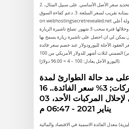
2. تحديد سعر الأصل الأساسي. كثيرا ما تستخدم المشتقات لتحديد سعر الأصل الأساسي. على سبيل المثال،
يمكن أن تكون الأسعار الفورية للعقود الآجلة بمثابة تقريب لسعر السلعة. 3. دعم كفاءة السوق See full list
on webhostingsecretrevealed.net سعر الفائدة: 5 %يٌحسب على أساس متناقص ويشمل عمولة أعلي
رصيد مدين. 4 .مدة السداد: عامان متضمنة فترة سماح عام وخلالها فترة سحب 3 شهور. تصلح تاشيرة الزيارة
3 أشهر وتختلف مدتها من بلد لآخر. 51- س: هل يمكن لي ان احصل على تاشيرة زيارة يسمح بها
عقود الآجلة لليورودولار عند خصم سعر فائدة libor
الضمني لثلاث أشهر للدولار الأمريكي من 100 (على سبيل المثال، إذا كان سعر libor هو 4 ٪، فإن سعر عقد
اليورو الآجل يعادل: 100 – 4 = 96.00 دولارًا).
لى مد حالة الطوارئ لمدة
3 اشهر بحث. الرئيسية; بنوك وشركات; 3% سعر الفائدة.. 16
معلومة عن مبادرة البنك المركزي لإحلال المركبات الأحد، 03
يناير 2021 - 06:47 م
معدل الفائدة الاسمية في الاقتصاد والمالية (بالإنجليزية:nominal interest rate) هو معدل الفائدة قبل