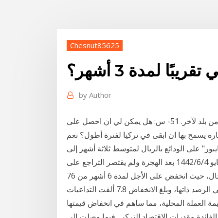
Chesnut85625
بًا لمدة 3 أشهر؟
by
Author
تصلح تاشيرة الزيارة العادية لمدة 3 أشهر وتختلف مدتها من بلد لآخر. 51- س: هل يمكن لي ان احصل على
ور" على الودائع بالريال لمتوسط ثلاثة أشهر إلى
2.5% بنهاية شهر يونيو الماضي، مقابل 2.42% خلال شهر مايو 4‏‏/6‏‏/1442 بعد الهجرة ولم يقتصر التراجع على
أسعار الفائدة على الأجل لمدة عام، بل شمل جميع الآجال، حيث انخفض على الأجل لمدة 6 أشهر من 76
نقطة أساس تقريباً إلى 66 نقطة، وبنحو 13.1% خلال فترتي الرصد ذاتها، وبلغ الانخفاض 7.8 ألقت التداعيات
قيمة العملة المحلية، مما ساهم في انخفاض قيمتها
لفائدة مقدرات الاقتصاد التركي. فيما وصلت إلى