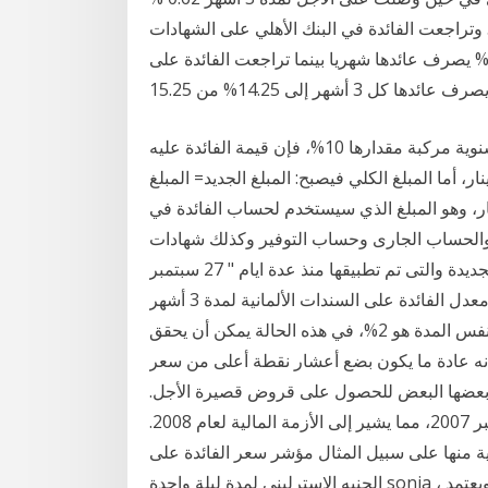
تها. وتراجعت الفائدة في البنك الأهلي على الشهادات
لادخارية ذات آجال ثلاث سنوات لتنخفض من 15% إلى 14% يصرف عائدها شهريا بينما تراجعت الفائدة على
لتوضيح ذلك نفترض أن هناك مبلغ 1000 دينار، عليه فائدة سنوية مركبة مقدارها 10%، فإن قيمة الفائدة عليه
نهاية السنة الأولى= 1000×10/100=100دينار، أما المبلغ الكلي فيصبح: المبلغ الجديد= المبلغ
+قيمة الفائدة للسنة الأولى=1000+100=1100دينار، وهو المبلغ الذي سيستخدم لحساب الفائدة في
ع والحساب الجارى وحساب التوفير وكذلك شهادات
الادخار الخاصة ب بنك مصر خاصة بعد تطبيق الاسعار الجديدة والتى تم تطبيقها منذ عدة ايام " 27 سبتمبر
2020" وذلك بالعملة المحلية 1 على سبيل المثال إذا كان معدل الفائدة على السندات الألمانية لمدة 3 أشهر
هو 4%، بينما معدل الفائدة على السندات المصرية لنفس المدة هو 2%، في هذه الحالة يمكن أن يحقق
أنه عادة ما يكون بضع أعشار نقطة أعلى من سعر
ضى بعضها البعض للحصول على قروض قصيرة الأجل.
عندما اختلفت عن سعر الفائدة على الأموال في سبتمبر 2007، مما يشير إلى الأزمة المالية لعام 2008.
ية منها على سبيل المثال مؤشر سعر الفائدة على
الجنيه الإسترلينى لمدة ليلة واحدة sonia ، ويعتمد sonia على المعاملات الفعلية ويعكس متوسط أسعار