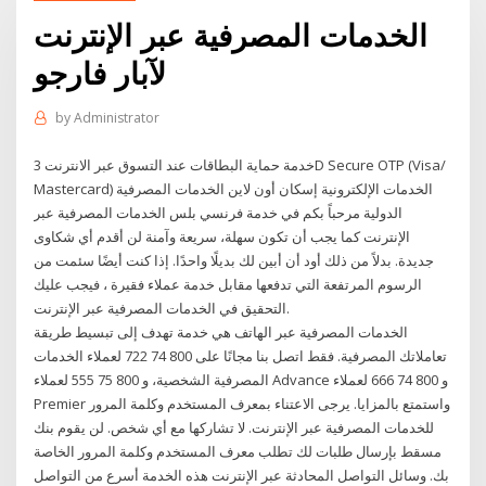
الخدمات المصرفية عبر الإنترنت
لآبار فارجو
by
Administrator
خدمة حماية البطاقات عند التسوق عبر الانترنت 3D Secure OTP (Visa/
Mastercard) الخدمات الإلكترونية إسكان أون لاين الخدمات المصرفية
الدولية مرحباً بكم في خدمة فرنسي بلس الخدمات المصرفية عبر
الإنترنت كما يجب أن تكون سهلة، سريعة وآمنة لن أقدم أي شكاوى
جديدة. بدلاً من ذلك أود أن أبين لك بديلًا واحدًا. إذا كنت أيضًا سئمت من
الرسوم المرتفعة التي تدفعها مقابل خدمة عملاء فقيرة ، فيجب عليك
التحقيق في الخدمات المصرفية عبر الإنترنت.
الخدمات المصرفية عبر الهاتف هي خدمة تهدف إلى تبسيط طريقة
تعاملاتك المصرفية. فقط اتصل بنا مجانًا على 800 74 722 لعملاء الخدمات
المصرفية الشخصية، و 800 75 555 لعملاء Advance و 800 74 666 لعملاء
Premier واستمتع بالمزايا. يرجى الاعتناء بمعرف المستخدم وكلمة المرور
للخدمات المصرفية عبر الإنترنت. لا تشاركها مع أي شخص. لن يقوم بنك
مسقط بإرسال طلبات لك تطلب معرف المستخدم وكلمة المرور الخاصة
بك. وسائل التواصل المحادثة عبر الإنترنت هذه الخدمة أسرع من التواصل