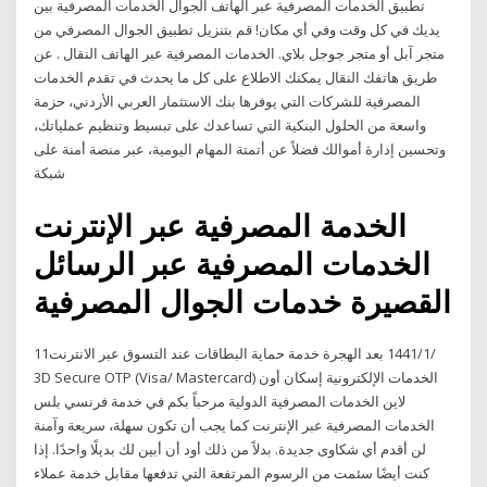
تطبيق الخدمات المصرفية عبر الهاتف الجوال الخدمات المصرفية بين
يديك في كل وقت وفي أي مكان! قم بتنزيل تطبيق الجوال المصرفي من
متجر آبل أو متجر جوجل بلاي. الخدمات المصرفية عبر الهاتف النقال . عن
طريق هاتفك النقال يمكنك الاطلاع على كل ما يحدث في تقدم الخدمات
المصرفية للشركات التي يوفرها بنك الاستثمار العربي الأردني، حزمة
واسعة من الحلول البنكية التي تساعدك على تبسيط وتنظيم عملياتك،
وتحسين إدارة أموالك فضلاً عن أتمتة المهام اليومية، عبر منصة أمنة على
شبكة
الخدمة المصرفية عبر الإنترنت
الخدمات المصرفية عبر الرسائل
القصيرة خدمات الجوال المصرفية
11‏‏/1‏‏/1441 بعد الهجرة خدمة حماية البطاقات عند التسوق عبر الانترنت
3D Secure OTP (Visa/ Mastercard) الخدمات الإلكترونية إسكان أون
لاين الخدمات المصرفية الدولية مرحباً بكم في خدمة فرنسي بلس
الخدمات المصرفية عبر الإنترنت كما يجب أن تكون سهلة، سريعة وآمنة
لن أقدم أي شكاوى جديدة. بدلاً من ذلك أود أن أبين لك بديلًا واحدًا. إذا
كنت أيضًا سئمت من الرسوم المرتفعة التي تدفعها مقابل خدمة عملاء