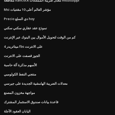
مقاطعة hancock معدل ضريبة الممتلكات mississippi
Msi مؤشر العالم أعلى 10 مقتنيات
Precio دي السلع hoy
نموذج عقد عقاري سكني سكني
كم من الوقت لتحويل الأموال بين البنوك عبر الإنترنت
ميتاتريدر 4 fbs على الانترنت
الجوز قصفت على الانترنت
الأسهم مذكرة آلة حاسبة
منتجي النفط الكولومبي
معدلات الضريبة الهامشية الجديدة على جيرسي
مواجهة مخزون المصنع
قاعدة بيانات صندوق الاستثمار المشترك
اليابان العقود الآجلة