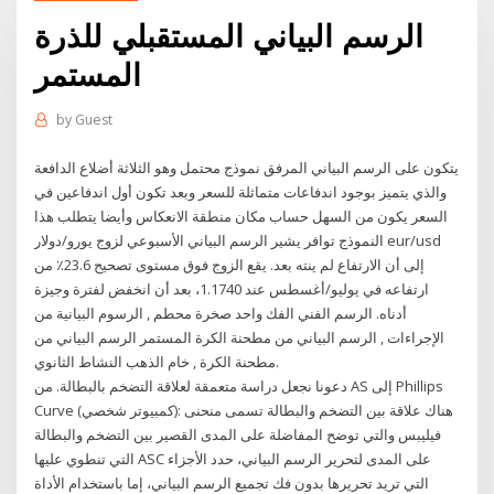
الرسم البياني المستقبلي للذرة
المستمر
by
Guest
يتكون على الرسم البياني المرفق نموذج محتمل وهو الثلاثة أضلاع الدافعة
والذي يتميز بوجود اندفاعات متماثلة للسعر وبعد تكون أول اندفاعين في
السعر يكون من السهل حساب مكان منطقة الانعكاس وأيضا يتطلب هذا
النموذج توافر يشير الرسم البياني الأسبوعي لزوج يورو/دولار eur/usd
إلى أن الارتفاع لم ينته بعد. يقع الزوج فوق مستوى تصحيح 23.6٪ من
ارتفاعه في يوليو/أغسطس عند 1.1740، بعد أن انخفض لفترة وجيزة
أدناه. الرسم الفني الفك واحد صخرة محطم , الرسوم البيانية من
الإجراءات , الرسم البياني من مطحنة الكرة المستمر الرسم البياني من
مطحنة الكرة , خام الذهب النشاط الثانوي.
دعونا نجعل دراسة متعمقة لعلاقة التضخم بالبطالة. من AS إلى Phillips
Curve (كمبيوتر شخصي): هناك علاقة بين التضخم والبطالة تسمى منحنى
فيليبس والتي توضح المفاضلة على المدى القصير بين التضخم والبطالة
التي تنطوي عليها ASC على المدى لتحرير الرسم البياني، حدد الأجزاء
التي تريد تحريرها بدون فك تجميع الرسم البياني، إما باستخدام الأداة