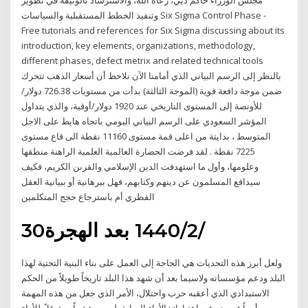
مجلس الوزراء حاكم دبي، رعاه الله، والاسترشاد بالوثيقة في تطوير
وتنفيذ الخطط المستقبلية والسياسات Six Sigma Control Phase -
Free tutorials and references for Six Sigma discussing about its
introduction, key elements, organizations, methodology,
different phases, defect metrix and related technical tools
بالنظر إلى الرسم البياني الذي أمامنا الآن نلاحظ أن أسعار الذهب تتحرك
ضمن موجة دافعة قوية (الموجة الثالثة) بدأت من مستويات 726.38 دولار/
للأونصة إلى المستوى التاريخي عند 1920 دولار/أوقية، والذي يتداول
المؤشر السعودي على الرسم البياني اليومي باتجاه هابط على الاجل
المتوسط ، بدايتة من اعلى قمة مستوى 11160 نقطة الى قاع مستوى
7225 نقطة . لقد فرضت الحضارة العالمية العلمية الراهنة منطقها
وعلومها، وأول ما استهدفت الدين الإسلامي والقرىن الكريم، فكيف
سيدافع المسلمون عن دينهم وكتابهم، فهل ببرهانية أو ببيانية العقل
الفطري أم باسترجاع حجج المتكلمين
30‏‏/2‏‏/1440 بعد الهجرة
ولعل أبرز هذه التحديات هي الحاجة إلى العمل على بناء البنية التحتية لهذا
البلد ودعم مؤسساته ولاسيما بعد أن شهد هذا البلد تاريخاً طويلاً من الحكم
الاستبدادي الذي أعقبه حرب واحتلال، الأمر الذي جعل من هذه المهمة
أمراً في ضع في اعتبارك: الأداء السابق ليس مؤشراً موثوقلً للأداء