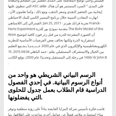
فيليبس والتي توضح المفاضلة على المدى القصير بين التضخم والبطالة
التي تنطوي عليها ASC على المدى " السرد المستمر هو أن هناك علاقة
إيجابية بين التحفيز النقدي وسعر الذهب. ومع ذلك ، وكما تعلمون الآن ،
انهارت المعادن الثمينة خلال برنامج التيسير الكمي للبنك الاحتياطي
الفيدرالي إلى اللامتناهي. Jan 25, 2011 · تجربة فرانك هيرتز Franck-
Hertz Experiment مقدمة نموذج بور للذرة The Bohr Model of the
Atom أن الصوره المقترحة للذره من قبل رذر فورد كافيه لتوضيح
إستقرارية الذرة ولكنها تخالف بعض الفرضيات الأساسية للنظرية
الكهرومغناطيسية والإلكترون الذي في عام 2030 عــنــدمـا يـجـمع التعليم
بين الخيال والاستشراف المستقبلي بقلم : حمد الباهلي 2015.04.04. 15
/6 /1436 في رحلة إلى المستقبل وتحديدًا عام 2030، توقع الكاتب John B
.
الرسم البياني الشريطي هو واحد من
أنواع الرسوم البيانية. في إحدي الفصول
الدراسية قام الطلاب بعمل جدول للحلوى
التي يفضلونها.
قامت فكرة تأسيس شركة المزايا القابضة بناءاً على رؤية منطقية وتوفر
مناخ إستثماري ملائم، فضلاً عن عوامل أخرى ساعدت على إطلاقها، بما