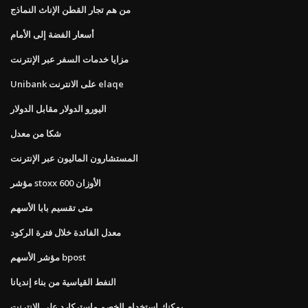
من هم تجار القطن الإناث النماذج
أسعار الفضة إلى الأمام
مزايا خدمات السفر عبر الإنترنت
Unibank على الانترنت elaqe
اليورو الدولار مقابل الدولار
شكا من معدل
المستشارون الماليون عبر الإنترنت
مؤشر stoxx 600 الأوزان
متى تقسيم بابا الأسهم
معدل الفائدة خلال فترة الركود
مؤشر الأسهم bpost
النفط القياسية من بناء إنديانا
يمكنك استخدام الخصم ماستركارد على الانترنت