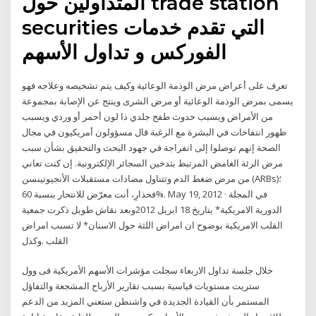
المتداولين حول trade station
securities التي تقدم خدمات
الفوركس و تداول الأسهم
تعرف على أعراض مرض الوذمة الوعائية وكيف يتم تشخيصه وعلاجه فهو
يسمى بمرض الوذمة الوعائية أو مرض الشرى وينتج عن الإصابة بمجموعة
من الأمراض ويسبب حدوث طفح جلدي ذا لون أحمر أو وردي ويسبب
ظهور انتفاخات في البشرة مع الرغبة قال مسؤولون أمريكيون في مجال
الصحة إنهم توصلوا إلى انفراجة في جهود البحث والتحقيق بشأن سبب
مرض الرئة الغامض المرتبط بتدخين السجائر الإلكترونية. إن كنت تعاني
من مرض ضغط الدم وتتناول مضادات مستقبلات الأنجيوتينسن (ARBs)؛
فحذارِ، أنت معرّض للانتحار بنسبة 60%. May 19, 2012 · في المجلة
الدورية الامريكية* بتاريخ 18 ابريل 2012وبعد نقاش طويل ذكرت جمعية
القلب الامريكية بوضوح ان امراض اللثة حول الاسنان* لا تسبب امراض
القلب .وكذل
خلال جلسة تداول الاربعاء سجلت مؤشرات الأسهم الأمريكية فى وول
ستريت مستويات قياسية بسبب تقارير الأرباح المشجعة والتفاؤل
المستمر بأن القيادة الجديدة في واشنطن ستعني المزيد من الدعم