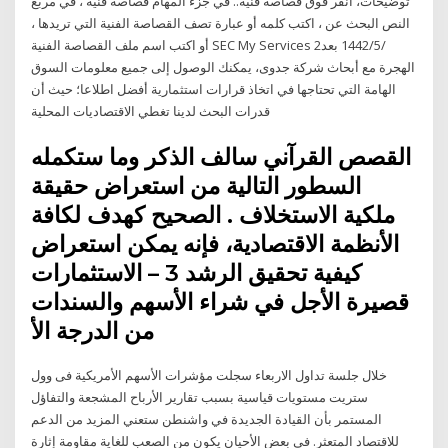
توضيحات، انقر فوق قصاصة فنية.. في جزء المهام قصاصه فنيه ، في مربع
النص البحث عن ، اكتب كلمه أو عبارة تصف القصاصة الفنية التي تريدها ،
أو اكتب اسم ملف القصاصة الفنية SEC My Services 2‏‏/5‏‏/1442 بعد
الهجرة مع أبحاث شركة جدوى، يمكنك الوصول إلى جميع معلومات السوق
الهامة التي تحتاجها في اتخاذ قرارات استثمارية أفضل اطلاعا؛ حيث أن
قدرات البحث لدينا تغطي الاقتصاديات المحلية
القصص القرآني سالف الذكر وما ستكمله
السطور التالية من استعراض حقيقة
ملكية الاستخلاف . الصحيح كهدف لكافة
الأنظمة الاقتصادية، فإنه يمكن استعراض
كيفية تحقيق الرشد 3 – الاستثمارات
قصيرة الأجل في شراء الأسهم والسندات
من الدرجة الأ
خلال جلسة تداول الاربعاء سجلت مؤشرات الأسهم الأمريكية فى وول
ستريت مستويات قياسية بسبب تقارير الأرباح المشجعة والتفاؤل
المستمر بأن القيادة الجديدة في واشنطن ستعني المزيد من الدعم
للاقتصاد المتعثر. في بعض الأحيان يكون من الصعب للغاية مقاومة إثارة