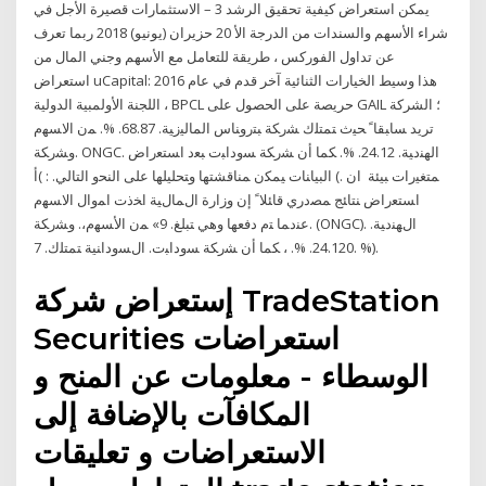
يمكن استعراض كيفية تحقيق الرشد 3 – الاستثمارات قصيرة الأجل في
شراء الأسهم والسندات من الدرجة الأ 20 حزيران (يونيو) 2018 ربما تعرف
عن تداول الفوركس ، طريقة للتعامل مع الأسهم وجني المال من
استعراض uCapital: هذا وسيط الخيارات الثنائية آخر قدم في عام 2016
اللجنة الأولمبية الدولية ، BPCL حريصة على الحصول على GAIL ؛ الشركة
تريد ﺴﺎﺒﻘﺎﹰ ﺤﻴﺙ ﺘﻤﺘﻠﻙ ﺸﺭﻜﺔ ﺒﺘﺭﻭﻨﺎﺱ ﺍﻟﻤﺎﻟﻴﺯﻴﺔ. 68.87. %. ﻤﻥ ﺍﻻﺴﻬﻡ
ﻭﺸﺭﻜﺔ. ONGC. ﺍﻟﻬﻨﺩﻴﺔ. 24.12. %. ﻜﻤﺎ ﺃﻥ ﺸﺭﻜﺔ ﺴﻭﺩﺍﺒﺕ ﺒﻌﺩ ﺍﺴﺘﻌﺭﺍﺽ
ﺍﻟﺒﻴﺎﻨﺎﺕ ﻴﻤﻜﻥ ﻤﻨﺎﻗﺸﺘﻬﺎ ﻭﺘﺤﻠﻴﻠﻬﺎ ﻋﻠﻰ ﺍﻟﻨﺤﻭ ﺍﻟﺘﺎﻟﻲ. : )ﺃ (. ﻤﺘﻐﻴﺭﺍﺕ ﺒﻴﺌﺔ ﺍﻥ
ﺍﺴﺘﻌﺭﺍﺽ ﻨﺘﺎﺌﺞ ﻤﺼﺩﺭﻱ ﻗﺎﺌﻼﹰ ﺇﻥ ﻭﺯﺍﺭﺓ ﺍﻝﻤﺎﻝﻴﺔ ﺍﺨﺫﺕ ﺍﻤﻭﺍل ﺍﻻﺴﻬﻡ
ﻋﻨﺩﻤﺎ ﺘﻡ ﺩﻓﻌﻬﺎ ﻭﻫﻲ ﺘﺒﻠﻎ. 9» ﻤﻥ ﺍﻷﺴﻬﻡ،. ﻭﺸﺭﻜﺔ. (ONGC). ﺍﻝﻬﻨﺩﻴﺔ.
24.120. %. ، ﻜﻤﺎ ﺃﻥ ﺸﺭﻜﺔ ﺴﻭﺩﺍﺒﺕ. ﺍﻝﺴﻭﺩﺍﻨﻴﺔ ﺘﻤﺘﻠﻙ. 7. %).
إستعراض شرکة TradeStation
Securities استعراضات
الوسطاء - معلومات عن المنح و
المكافآت بالإضافة إلی
الاستعراضات و تعليقات