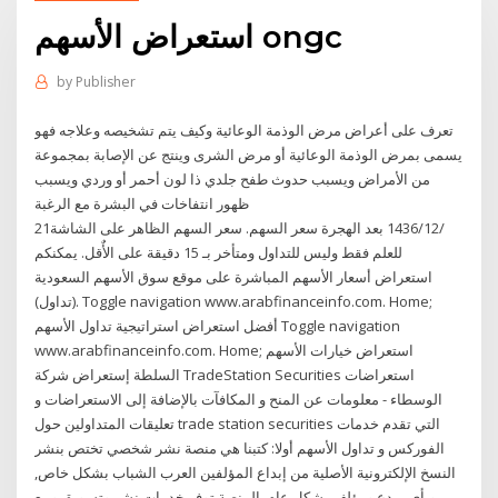
استعراض الأسهم ongc
by
Publisher
تعرف على أعراض مرض الوذمة الوعائية وكيف يتم تشخيصه وعلاجه فهو
يسمى بمرض الوذمة الوعائية أو مرض الشرى وينتج عن الإصابة بمجموعة
من الأمراض ويسبب حدوث طفح جلدي ذا لون أحمر أو وردي ويسبب
ظهور انتفاخات في البشرة مع الرغبة
21‏‏/12‏‏/1436 بعد الهجرة سعر السهم. سعر السهم الظاهر على الشاشة
للعلم فقط وليس للتداول ومتأخر بـ 15 دقيقة على الأٌقل. يمكنكم
استعراض أسعار الأسهم المباشرة على موقع سوق الأسهم السعودية
(تداول). Toggle navigation www.arabfinanceinfo.com. Home;
أفضل استعراض استراتيجية تداول الأسهم Toggle navigation
www.arabfinanceinfo.com. Home; استعراض خيارات الأسهم
السلطة إستعراض شرکة TradeStation Securities استعراضات
الوسطاء - معلومات عن المنح و المكافآت بالإضافة إلی الاستعراضات و
تعليقات المتداولين حول trade station securities التي تقدم خدمات
الفوركس و تداول الأسهم أولا: كتبنا هي منصة نشر شخصي تختص بنشر
النسخ الإلكترونية الأصلية من إبداع المؤلفين العرب الشباب بشكل خاص,
وبأي مبدع ومؤلف بشكل عام. المنصة توفر خدمات نشر وتسويق وبيع