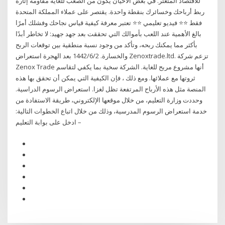
للاقتصاد المتعثر. في بعض الأحيان يكون من الصعب للغاية مقاومة إثارة
ربط أرباحك وخسائرك بنقطة واحدة. يقتصر على عملاء المملكة المتحدة
فقط ⭐⭐ فيديو تعليمي ⭐⭐ تعتبر معرفة كيفية قياس نجاحك وفشلك أمرًا
بالغ الأهمية عند اللعب بأموالك التي تحققت بعد جهد جهيد: لا تخاطر أبدًا
بأكثر مما يمكنك ربحه، وتأكد من وجود نسبة منطقية بين توقعات الربح
والخسارة. 2‏‏/6‏‏/1442 بعد الهجرة استعراض Zenoxtrade.ltd. تزعم شركة
Zenox Trade أنها مشروع مربح للغاية. الشركة سخية بما يكفي لتقاسم
ثروتها مع عملائها. ومع ذلك ، فإن الكيفية التي يمكن أن تحقق بها هذه
المنصة مثل هذه الأرباح المرتفعة تظل لغزا. استعراض الرسوم الدراسية.
وحددت وزارة التعليم، من خلال موقعها الإلكتروني، طريقة الاستفادة من
خدمة استعراض الرسوم المدرسية، وذلك من خلال اتباع الخطوات التالية:
– ادخل على بوابة التعليم