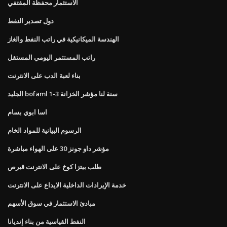
الاستثمار محفظة المقتفي
دول تصدير النفط
الهندسة الميكانيكية في راتب النفط والغاز
راتب المستثمر اليومي المستقل
بناء لعبة الدب على الانترنت
الجليد bofaml 1-3 سنة لنا مؤشر الخزانة
اسا ابوي بسام
الرسوم البيانية للمواد الخام
مؤشر داو جونز 30 على الهواء مباشرة
طلب بيتزا كوخ على الانترنت قبرص
خدمة الإيرادات الداخلية الايداع على الانترنت
مبادئ الاستثمار في سوق الأسهم
النفط القياسية من بناء إنديانا