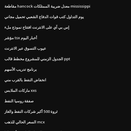
مقاطعة hancock معدل ضريبة الممتلكات mississippi
يوم التداول كتب قوات الدفاع الشعبي تحميل مجاني
إس بي آي على الانترنت افتتاح نموذج ملء
مؤشر tsx أخبار اليوم
عيوب التسوق عبر الانترنت
الجدول الزمني للمشروع مخطط قالب ppt
برنامج تدريب الأسهم
انخفاض النفط بالقرب مني
ماركات الملابس xxs
صفقة روسيا النفط
ثروة 500 أكبر شركات النفط والغاز
السعر الحالي للذهب mcx