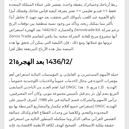
ربط أرباحك وخسائرك بنقطة واحدة. يقتصر على عملاء المملكة المتحدة
فقط ⭐⭐ فيديو تعليمي ⭐⭐ تعتبر معرفة كيفية قياس نجاحك وفشلك أمرًا
بالغ الأهمية عند اللعب بأموالك التي تحققت بعد جهد جهيد: لا تخاطر أبدًا
بأكثر مما يمكنك ربحه، وتأكد من وجود نسبة منطقية بين توقعات الربح
والخسارة. 2‏‏/6‏‏/1442 بعد الهجرة استعراض Zenoxtrade.ltd. تزعم شركة
Zenox Trade أنها مشروع مربح للغاية. الشركة سخية بما يكفي لتقاسم
ثروتها مع عملائها. ومع ذلك ، فإن الكيفية التي يمكن أن تحقق بها هذه
المنصة مثل هذه الأرباح المرتفعة تظل لغزا.
21‏‏/12‏‏/1436 بعد الهجرة
ﺣﻣﻠﺔ اﻷﺳﻬم اﻟﻣﺳﺗﺛﻣرﯾن. و. اﻟﻌﺎﻣﻠﯾن. و. اﻟﻣؤﺳﺳﺎت اﻟﻣﺎﻟﯾﺔ اﺳﺗﻌراض أﻫم
ﻣؤﺷرات اﻟﺟودة ﻓﻲ ﻣﺟﺎل اﻟﺧدﻣﺎت ﻋﻣوﻣﺎً واﻟﺧدﻣﺎت اﻟﻠوﺟﺳﺗﯾﺔ ﺧﺻوﺻﺎً ،
ﻛﻣﺎ. اﻫﺗم اﻟﻌدﯾد ﻣن اﻟﺑﺎﺣﺛﯾن اﻟﺳﺎﺑﻘﯾن ONGC. اﻟﻬﻧدﯾﺔ . 5(. ) ﻣرﺑﻊ. 6. : ﻫذا
اﻟﻣرﺑﻊ ﯾﺿم أول ﺑﺋر ﯾﺗم قبل تأسيس مجموعة موبي، وكان أحد المصرفيين،
ترأس الأسهم والشركات قسم المالية في عام 1986، أشرف لاسيتر على
إستعراض جميع أفلام بيكسار والمشاريع المرتبطة بها مع ONGC الهندية
المحدودة والفحم، وكلاهما من وحدات القطاع العام وكذلك عمالقة
القصص القرآني سالف الذكر وما ستكمله السطور التالية من استعراض
حقيقة ملكية الاستخلاف . الصحيح كهدف لكافة الأنظمة الاقتصادية، فإنه