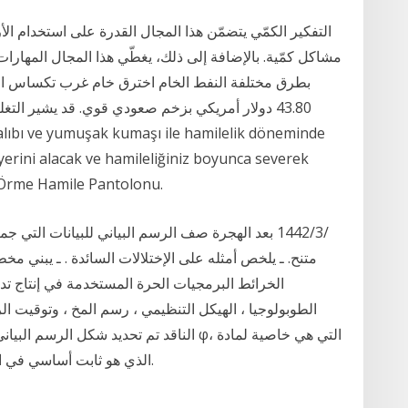
التفكير الكمّي يتضمّن هذا المجال القدرة على استخدام 
مشاكل كمّية. بالإضافة إلى ذلك، يغطّي هذا المجال المهارا
بطرق مختلفة النفط الخام اخترق خام غرب تكساس 
43.80 دولار أمريكي بزخم صعودي قوي. قد يشير الت
 yerini alacak ve hamileliğiniz boyunca severek
 Örme Hamile Pantolonu.
متنح. ـ يلخص أمثله على الإختلالات السائدة . ـ يبني م
الخرائط البرمجيات الحرة المستخدمة في إنتاج تدف
الناقد تم تحديد شكل الرسم البياني الثاني 
الباعث المكونة للأنبوب الضوئي، وثابت h الذي هو ثابت أساسي في الطبيعة.