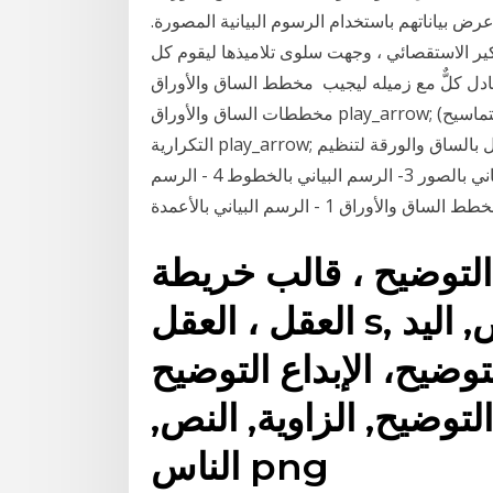
ض بياناتهم باستخدام الرسوم البيانية المصورة.
التفكير الاستقصائي ، وجهت سلوى تلاميذها ليقوم كل
 مع زميله ليجيب مخطط الساق والأوراق play_arrow; قراءة
مخططات الساق والأوراق play_arrow; الرسم البياني بالأعمدة (مثال التماسيح) play_arrow; المدرجات
التكرارية play_arrow; مسائل في هذا الدرس، سوف نتعلَّم كيف نستخدم التمثيل بالساق والورقة لتنظيم
مجموعة البيانات. 1- الرسم البياني بالأعمدة 2- الرسم البياني بالصور 3- الرسم البياني بالخطوط 4 - الرسم
لتوضيح ، قالب خريطة
العقل ، العقل s, الزاوية, النص, اليد png ثلاثة
توضيح، الإبداع التوضيح
لتوضيح, الزاوية, النص,
الناس png