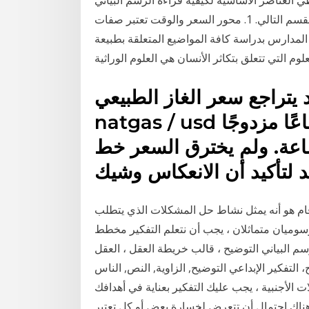
ي العناصر الأساسية لكيفية قراءة الرسم البياني
للتداول، قبل الانتقال إلى قراءة المخططات المتقدمة في القسم التالي. 1. محور السعر والوقت تعتبر صفات
المدارس بدراسة كافة المواضيع المتعلقة بطبيعة
علوم التي تتعلق بتكاثر الأنسان هي العلوم الوراثية
 يتراجع سعر الغاز الطبيعي
natgas / usd مع أنزلاقه حيث شكلت السلعة قاعًا مزدوجًا
ساعة. ولم يخترق السعر خط
ام هو أنه يمثل نشاط حل المشكلات الذي يتطلب
 رسوميان متماثلان ، يجب أن نتعلم التفكير مخطط
البياني التوضيح ، قالب خريطة العقل ، العقل s, الزاوية, النص, اليد png ثلاثة متنوعة الصمام الاضواء
 الإبداعي التوضيح, الزاوية, النص, الناس png 23‏‏/3‏‏/1431 بعد
ات الأجنبية ، يجب عليك التفكير بعناية في أهدافك
هناك احتمال أن تتعرض لخسارة بعض أو كل تعتبر