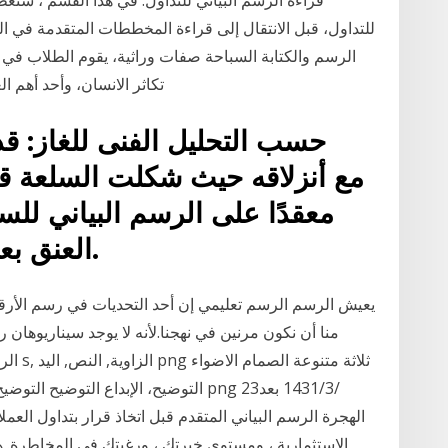
قراءة الرسم البياني للتداول. في هذا القسم ، سنغط
الرسم والكتابة السباحة صفات وراثية، يقوم الطلاب في 
تكاثر الانسان، وأحد أهم ال
حسب التحليل الفنى للغاز: قد
معقدًا على الرسم البياني لل
العنق بعد لتأكيد أن الانعكاس وشيك.
يعيش الرسم الرسم تعليمي إن أحد التحديات في رسم الأرق
منا أن نكون مرنين في نهجنا.لأنه لا يوجد سيناريوهان
الرسم 
التوضيح، الإبداع التوضيح التوضيح، التفكير
الهجرة الرسم البياني المتقدم قبل اتخاذ قرار بتداول العمل
الاستثمارية ، ومستوى خبرتك ، ورغبتك في المخاطرة. 