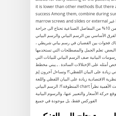
it is lower than other methods But there 
success Among them, combine during sur
marrow screws and slides or external البعض يعتقد ان المفاصل الصناعية تعيش الى الأبد ! و هذا غير
صحيح حيث انه كما نرى من هذا الرسم البياني أن ما يقرب من 10% من المفاصل الصناعية تحتاج الى جراحة
فرق الأساسي بين الرسم البياني والرسم البياني
ناك فجوات بين القضبان في رسم بياني شريطي ،
 البعض. تعلم الجمل والمصطلحات التي تستخدمها
سومات البيانية صف الرسم البياني للبيانات التي
 يلخص أمثله على الإختلالات السائدة . ـ يبني مخطط
اني زيادة على البيان اللفظي؟! وتساءل آخرون لِمَ
نظرية الاقتصادية زيادة على البيان اللفظي واللغة
المنطوقة؟!. الرسم البياني chart من أهم أدوات سوق الفوركس بل هو الأداة الأولى من حيث الأهمية نظراً
ة الأسعار والتعبير عنها، والرسوم البيانية charts ليست في
الفوركس فقط، بل موجودة في جميع