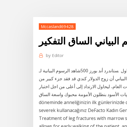
Mccasland69428
 البياني الساق التفكير
by
Editor
شاهد الرسوم البيانية لـ‎ستاندرد أند بورز 500 ‎ لتتبع تحركات أسعارها. أفكار تداول ‎sp:spx‎، والتوقعات وأخبار
البياني أن زوج الدولار كندي قد فقد جزء كبير من
ت العام، ليحاول الارتداد إلى أعلى من اجل اختبار
أسود بنطلون الأمومة محبوك واسعة الساق Rahat kalıbı ve yumuşak kumaşı ile hamilelik
döneminde anneliğinizin ilk günlerinizde 
severek kullanacağınız DeFacto Kadın Ge
Treatment of leg fractures with marrow s
allows for early walking of the patient, a