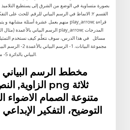
بصورة متساوية في الوضع من الشرق إلى يستطيع التلاميذ عر
القسم ٢: الانماط في الرسم البياني للرقم. للحث على 
منهم بعمل عشرة أسئلة مشابهة و يتبادل كلٌّ
البياني بالدائرة 5- مخطط الساق والأوراق 1 - الرسم البياني بالأعمدة.
مخطط الرسم البياني ا
متنوعة الصمام الاضواء ال
التوضيح، التفكير الإبداعي ا