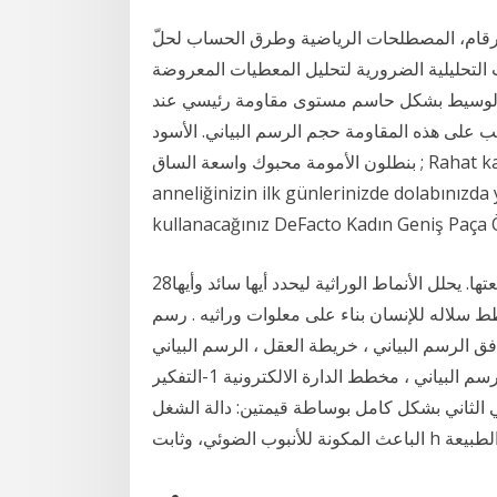
الأرقام، المصطلحات الرياضية وطرق الحساب لحلّ
ت التحليلية الضرورية لتحليل المعطيات المعروضة
الوسيط بشكل حاسم مستوى مقاومة رئيسي عند
غلب على هذه المقاومة حجم الرسم البياني. الأسود
بنطلون الأمومة محبوك واسعة الساق ; Rahat kalıbı ve yumuşak kumaşı ile hamilelik döneminde
anneliğinizin ilk günlerinizde dolabınızda
kullanacağınız DeFacto Kadın Geniş Paça
28‏‏/3‏‏/1442 بعد الهجرة صف الرسم البياني للبيانات التي جمعتها. يحلل الأنماط الوراثية ليحدد أيها سائد وأيها
خطط سلاله للإنسان بناء على معلوات وراثيه . رسم
ق الرسم البياني ، خريطة العقل ، الرسم البياني
الطوبولوجيا ، الهيكل التنظيمي ، رسم المخ ، وتوقيت الرسم البياني ، مخطط الدارة الالكترونية 1-التفكير
بشكل كامل بوساطة قيمتين: دالة الشغل φ، التي هي خاصية لمادة