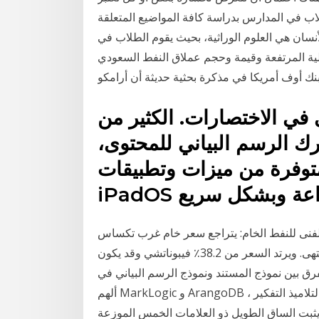
اب في المدارس بدراسة كافة المواضيع المتعلقة
الأنسان هي العلوم الوراثية، بحيث يقوم الطلاب في
لية المرتفعة وقيمة وحجم عملاق النفط السعودي
نك أوف أمريكا في مذكرة بحثية حديثة أن أرامكو
في الاختصارات. الكثير من
 الرسم البياني للمحتوى،
وفرة من ميزات وتطبيقات iOS و
 الخام: يتراجع سعر خام غرب تكساس wti من قمة قناته الهابطة على الرسم
البيانى للاطار الزمني الساعة ، ولكن يبدو أن التصحيح قد أنتهى. ويرتد السعر من 38.2٪ فيبوناتشي وقد يكون
ين نموذج المستند ونموذج الرسم البياني في OrientDB؟ الاجابه 1 : يبدو أن خط التفكير هذا قد
ألهم MarkLogic و ArangoDB ، من بين آخرين يقدمون الهجينة. طلبت الأستاذة ليلى من التلاميذ التفكير
يثبت الساق الطويل ذو العلامات الخمس الموزعة