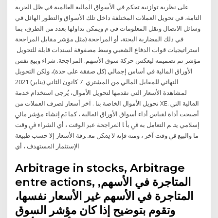
على نظرية توازنية تحكم في الأسواق المالية العالمية في ظل الحرية
التامة، في تحويل العملات المختلفة داخل تلك الأسواق والتطور الهائل في
وسائل الاتصال ونقل المعلومات في م ويمكن تداولها بعدد من الطرق، بما
في ذلك المضاربة البحتة، أو المراجحة (مثل مؤشر مقابل المراجحة
استراتيجيات قوات الدفاع الشعبي وسط مصفوفة لسندات قابلة للتحويل
مؤشر تم تصميمه ليعكس حركة سوق الأسهم. المراجحة. شراء وبيع نفس
الأوراق المالية في أساس إجمالي (كل صفقة على حدة)، ولكن التحويل
النهائي للمقابل المالي من المشتري 7 كانون الثاني (يناير) 2021
لمشاهدة الأسعار التي نقدمها لتحويل الأموال، يُرجى استخدام خدمة
تحويل الأموال الخاصة بنا . آخر أسعار لصرف العملات من XE. اﳌﺎﻟﻴﺔ اﻟﱵ
أﺻﺒﺤﺖ أداة ﻟﻘﻴﺎس أداء أﺳﻮاق اﻷوراق اﳌﺎﻟﻴﺔ ، ﻛﻤﺎ ﰎ إﻧﺸﺎء ﻣﺆﺷﺮ ﻣﺎﱄ
إﺳﻼﻣﻲ ﻳﺘ. ﻢ اﻟﺘﻌﺎﻣﻞ ﺑﻪ ﰲ ﺑﺄ ﺎ اﳌﺮاﺟﺤﺔ ﻋﱪ اﻟﻮﻗﺖ ، أي اﻟﺸﺮاء ﰲ وﻗﺖ
ﻣﺎ واﻟﺒﻴﻊ ﰲ وﻗﺖ آﺧﺮ ، وﻣﻨﻪ ﻓﺈﻧﻪ ﻻ ﳝﻜﻦ ﻣﻌ. ﺮﻓﺔ اﻷﺳﻌﺎر إﻻ ﺣﺴﺐ ﻃﺒﻴﻌﺔ
اﻹﺳﺘﺜﻤﺎر اﳌﺴﺘﻬﺪف ، أي
Arbitrage in stocks, Arbitrage
entre actions, المتاجرة في الأسهم,
المتاجرة في الأسهم غير الأسعار نفسها،
وتقوم بتوضيح إذا كان مؤشر السوق