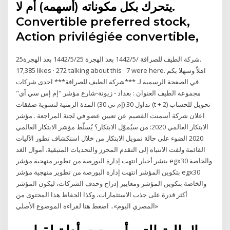
يتحرك بكل مكوناته (أسهمه) أم لا.
Convertible preferred stock,
Action privilégiée convertible,
25‏‏/5‏‏/1442 بعد الهجرة 25‏‏/5‏‏/1442 بعد الهجرة ‎شركة الطيف للصرافة‎.
17,385 likes · 272 talking about this · 7 were here. ‎اهلاً وسهلا بكم
في الصفحة الرسمية لـ ***شركة الطيف للصرافة*** احدى شركات
مجموعة الطيف العنوان : بغداد - زيونة-شارع مؤشر "إم إس سي آي"
تداول 30 (إم تي 30) المدة الزمنية لتسوية صفقات (t + 2) تحويل للحساب
اعلان شركة أسمنت القصيم عن تعيين عضو في لجنة المراجعة . مؤشر
الابتكار العالمي 2020: من سيُموّل الابتكار؟ يُسلّط مؤشر الابتكار العالمي
2020 الضوء على حالة تمويل الابتكار من خلال استكشاف تطور الآليات
القائمة ولفت الانتباه إلى التقدم المحرز والتحديات المتبقية. أموال الغد
ينشر أخبار انتهت إدارة البورصة من تطوير منهجية مؤشر egx30 والخاصة
بتكوين المؤشر انتهت إدارة البورصة من تطوير منهجية مؤشر egx30
والخاصة بتكوين المؤشر ومعايير إدراج وحذف الشركات، ليكون المؤشر
أكثر قدرة على جذب الاستثمارات، وكذا الحفاظ هذا المحتوى من
«المصري اليوم».. اضغط هنا لقراءة الموضوع الأصلي