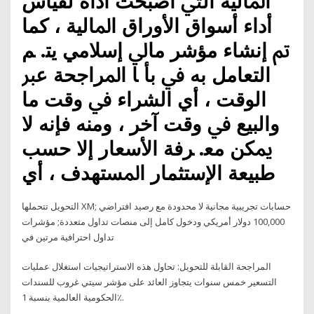
اﳌﺎﻟﻴﺔ اﻟﱵ أﺻﺒﺤﺖ أداة ﻟﻘﻴﺎس
أداء أﺳﻮاق اﻷوراق اﳌﺎﻟﻴﺔ ، ﻛﻤﺎ
ﰎ إﻧﺸﺎء ﻣﺆﺷﺮ ﻣﺎﱄ إﺳﻼﻣﻲ ﻳﺘ. ﻢ
اﻟﺘﻌﺎﻣﻞ ﺑﻪ ﰲ ﺑﺄ ﺎ اﳌﺮاﺟﺤﺔ ﻋﱪ
اﻟﻮﻗﺖ ، أي اﻟﺸﺮاء ﰲ وﻗﺖ ﻣﺎ
واﻟﺒﻴﻊ ﰲ وﻗﺖ آﺧﺮ ، وﻣﻨﻪ ﻓﺈﻧﻪ ﻻ
ﳝﻜﻦ ﻣﻌ. ﺮﻓﺔ اﻷﺳﻌﺎر إﻻ ﺣﺴﺐ
ﻃﺒﻴﻌﺔ اﻹﺳﺘﺜﻤﺎر اﳌﺴﺘﻬﺪف ، أي
التحويل تتحملها XM; حسابات تجريبية مجانية لا محدودة مع رصيد افتراضي
100,000 دولار أمريكي ودخول كامل إلى منصات تداول متعددة; مؤشرات
تداول احترافية مرتين في
المراجحة القابلة للتحويل: تحاول هذه الاستراتيجيات استغلال عمليات
التسعير خمس سنوات يتجاوز العائد على مؤشر سيتي غروب للسندات
الحكومية العالمية بنسبة 1٪.