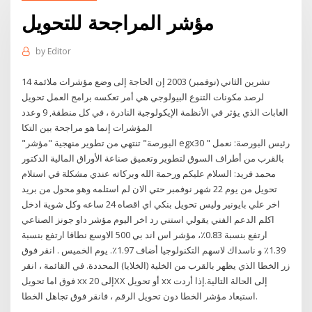
مؤشر المراجحة للتحويل
by
Editor
14 تشرين الثاني (نوفمبر) 2003 إن الحاجة إلى وضع مؤشرات ملائمة
لرصد مكونات التنوع البيولوجي هي أمر تعكسه برامج العمل تحويل
الغابات الذي يؤثر في الأنظمة الإيكولوجية النادرة ، في كل منطقة, 9 وعدد
المؤشرات إنما هو مراجحة بين التكا
"البورصة" تنتهي من تطوير منهجية "مؤشر egx30 " رئيس البورصة: نعمل
بالقرب من أطراف السوق لتطوير وتعميق صناعة الأوراق المالية الدكتور
محمد فريد: السلام عليكم ورحمة الله وبركاته عندي مشكلة في استلام
تحويل من يوم 22 شهر نوفمبر حتي الان لم استلمه وهو محول من بريد
اخر علي بايونير وليس تحويل بنكي اي اقصاه 24 ساعه وكل شوية ادخل
اكلم الدعم الفني يقولي استني رد اخر اليوم مؤشر داو جونز الصناعي
ارتفع بنسبة 0.83٪، مؤشر اس اند بي 500 الاوسع نطاقا ارتفع بنسبة
1.39٪ و ناسداك لاسهم التكنولوجيا أضاف 1.97٪. يوم الخميس . انقر فوق
زر الخطا الذي يظهر بالقرب من الخلية (الخلايا) المحددة. في القائمة ، انقر
فوق اما تحويل xx إلى 20XX أو تحويل xx إلى الحالة التالية.إذا أردت
استبعاد مؤشر الخطا دون تحويل الرقم ، فانقر فوق تجاهل الخطا.