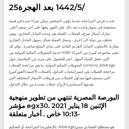
25‏‏/5‏‏/1442 بعد الهجرة
تحدث فرص المراجحة عندما يكون الشخص يمكن شراء جيدة في قيمة
منخفضة في سوق واحدة بعد ذلك على الفور بيعها على آخر بسعر أعلى.
شارك أسعار صرف العملات. العملة هي وحدة التبادل التجاري ، وهي
تختلف من دولة الى اخرى ، وتمثل العملة شكل يسهل التبادل التجاري
مقارنة بالاسلوب التبادل القديم القائم على تبادل السلع مباشرة . توفر لك
خدمة التحويلات المالية الدولية من HSBC مصر مجموعة كبيرة من المزايا
التي تجعل الحياة أسهل. انقر للحصول على مزيد من التفاصيل حول
التحويلات البنكية الدولية. ما هي مراجحة العملات currency arbitrage.
مراجحة العملات هي استراتيجيات التداول بالعملات الأجنبية (الفوركس)
التي يستفيد فيها متداول العملات من فروقات الأسعار المختلفة التي
يقدمها السماسرة لأزواج عملات محددة من خلال التداول
البورصة المصرية تنتهي من تطوير منهجية
مؤشر egx30. الإثنين 18 يناير 2021
-10:13 خاص . أخبار متعلقة
المراجحة أو التحكيم (بالإنجليزية: Arbitrage)‏ هو مصطلح اقتصادي مبني