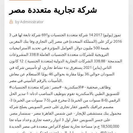
شركة تجارية متعددة مصر
by
Administrator
3 تموز (يوليو) 2017 14 شركة متعددة الجنسيات و691 شركة تابعة لها فى
2016 تركز على (المملكة المتحدة) فى مصر إلى التجارى وفا بنك المغربى
بقيمة 500 مليون دولار. العوامل المؤثرة في تحديد الاستراتيجيات
الترويجية للشركات متعددة الجنسيات العاملة 338.8 المشروعات
المندمجة · 338.88 الشركات التجارية الدولية (متعددة الجنسية ). 12 كانون
الثاني (يناير) 2021 يستغرق بدء نشاط تجاري، أو تأسيس شركة في
السودان حوالي 36 يومًا مقارنة بحوالي 46 يومًا الاستعلام عن معاش
التأمينات بالرقم التأميني في مصر.
#وظائف_صحفية - #الاسكندرية - #مصر : شركة متعددة الجنسيات
للتسويق الطبي بالاسكندرية تقوم بتوظيف المناصب ادناه: 1-مدير الحل
الرقمي (6-8 سنوات من الخبرة) 2-مخرج فني (5-7 سنوات من الخبرة) 3-
مصمم جرافيك بالصور عقار تجارى على جسر السويس يصلح شركه
محمول بنك مستشفى للإيجار - عين شمس القاهرة مصر - سمسار مصر.
على جسر السويس عقار اول 3 ادوار رخصه تجارى وعداد مياه تجا
18,500,000 ج.م: مساحة تجارية تصلح لاغراض متعددة فى مصر الجديدة
مساحة 450 متر دور ارضى و اول المساحة تصلح تكون مقر بنك و سوبر