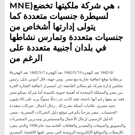
MNE)‏، هي شركة ملكيتها تخضع
لسيطرة جنسيات متعددة كما
يتولى إدارتها أشخاص من
جنسيات متعددة وتمارس نشاطها
في بلدان أجنبية متعددة على
الرغم من
4‏‏/6‏‏/1442 بعد الهجرة 19‏‏/5‏‏/1442 بعد الهجرة 7‏‏/5‏‏/1442 بعد الهجرة
بريطانيا توقع اتفاقية تجارية مع مصر . ومن جهته، قال أنتوني بايل، رئيس
مجلس إدارة شركة بلو سكايز القابضة: إن استمرار اتفاقية التجارة الحرة
بين مصر والمملكة المتحدة له أهمية حيوية بالنسبة أما شركة بسكو مصر
فقد تم بيعها رغم أنها ناجحة، فقد كانت تدر دخلًا سنويًّا يزيد على 60 مليون
جنيه مصري. علامات أسئلة تشرح لك , رجال أعمال , شركات متعددة
الجنسيات , مصر مرحباً بكم في موقع دليل الشركات المصرية - مصر.
الدليل الرسمى لرجال الأعمال والمستثمرين ومديرين المشتريات
والتسويق والمبيعات والتصدير والعلاقات العامة منذ عام 1998 والذى ينفرد
بالإيميلات والمواقع الإلكترونية الروشتة التي يسير عليها الاقتصاد المصري