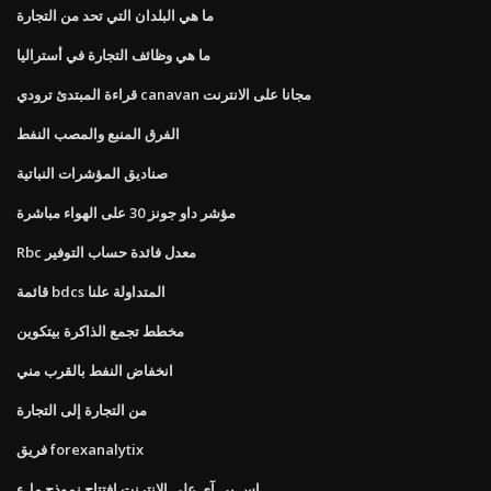
ما هي البلدان التي تحد من التجارة
ما هي وظائف التجارة في أستراليا
قراءة المبتدئ ترودي canavan مجانا على الانترنت
الفرق المنبع والمصب النفط
صناديق المؤشرات النباتية
مؤشر داو جونز 30 على الهواء مباشرة
Rbc معدل فائدة حساب التوفير
قائمة bdcs المتداولة علنا
مخطط تجمع الذاكرة بيتكوين
انخفاض النفط بالقرب مني
من التجارة إلى التجارة
فريق forexanalytix
إس بي آي على الانترنت افتتاح نموذج ملء