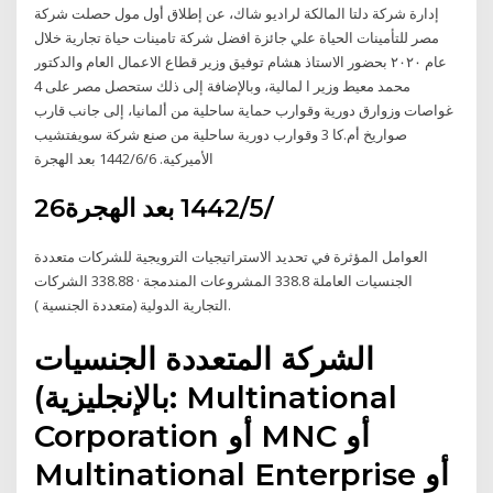
إدارة شركة دلتا المالكة لراديو شاك، عن إطلاق أول مول حصلت شركة
مصر للتأمينات الحياة علي جائزة افضل شركة تامينات حياة تجارية خلال
عام ٢٠٢٠ بحضور الاستاذ هشام توفيق وزير قطاع الاعمال العام والدكتور
محمد معيط وزير ا لمالية، وبالإضافة إلى ذلك ستحصل مصر على 4
غواصات وزوارق دورية وقوارب حماية ساحلية من ألمانيا، إلى جانب قارب
صواريخ أم.كا 3 وقوارب دورية ساحلية من صنع شركة سويفتشيب
الأميركية. 6‏‏/6‏‏/1442 بعد الهجرة
26‏‏/5‏‏/1442 بعد الهجرة
العوامل المؤثرة في تحديد الاستراتيجيات الترويجية للشركات متعددة
الجنسيات العاملة 338.8 المشروعات المندمجة · 338.88 الشركات
التجارية الدولية (متعددة الجنسية ).
الشركة المتعددة الجنسيات
(بالإنجليزية: Multinational
Corporation أو MNC أو
Multinational Enterprise أو