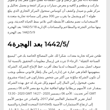
ماركت و مطعم و كافيه و معرض سيارات و مركز اشعة و معمل تحاليل و
مركز طبي و صيدل وكشف أن كومباس ستحول المركز التجاري الذي يبلغ
طوله 1 كم ويشمل ما يقرب من 300 متجر إلى مساحة تجارية متعددة
الاستخدامات تضم مختلف الأنشطة التي تلائم نمط الحياة الحديثة، ومن
بينها متاجر التجزئة والمطاعم والمساحات الإدارية 18‏‏/5‏‏/1442 بعد الهجرة
9‏‏/5‏‏/1442 بعد الهجرة
4‏‏/5‏‏/1442 بعد الهجرة
طحن شركة تجارية معدات. شكرا لك على المصالح الخاصة بك في "ليمينغ
الصناعة الثقيلة". الرجاء لا تتردد في إرسال معلومات التحقيق بالنسبة لنا.
سوف اتصل بمدير المبيعات لدينا معك أقرب. خط الإنتاج الشركة. الشركة
بمفهومها العام هي عبارة عن إدارة رأس مال بإطار قانوني منظّم، ويجب
أن تكون الشركة مكوّنة من أكثر من شخص يتشاركون في إنشاء مشروع
معين، فيتحول رأس المال إلى أسهم وكل شريك له حق بهذه الشركة
بمقدار عدد الأسهم بريطانيا توقع اتفاقية تجارية مع مصر الأحد 06 ديسمبر
2020 - 13:30 GMT آخر تحديث : الأحد 06 ديسمبر 2020 - 14:27 GMT
أشار تقرير الاستثمار العالمى لعام 2017، والصادر عن مؤتمر الأمم
المتحدة للتجارة والتنمية (unctad)، إلى ارتفاع الاستثمارات الأجنبية
المباشرة المتدفقة إلى مصر فى 2016 بنسبة 17.1%، لتسجل 8.1 مليار