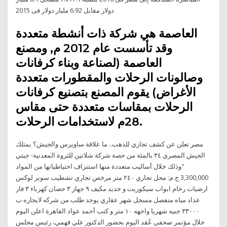
دولار مقابل 6.92 مليار دولار فى 2015
العاصمة هي شركة ذات أنشطة متعددة
وقد تأسست عام 2012 م, ومصنع
العاصمة (لصناعة وبناء كرفانات
وصالونات الرحلات والمقطورات متعددة
الأغراض) يقوم المصنع بتصنيع كرفانات
الرحلات بمقاسات متعددة حتى مقاس
28م لاستخدامات الرحلات.
مصر تعلن عن كشف تجاري للذهب.. ما علاقة ساويرس والجيش؟ يمتلك
الجيش المصري ٣٤ بالمئة من حصة شركة شلاتين للثروة المعدنية- جيتي
"وذلك خلال أساليب متعددة منها استنزاف احتياطياتها من المواد
3,300,000 ج.م: محل تجاري ٢٤٠ متر مرخص تجاري تشطيب سوبر لوكس
ارضيات رخام ابواب سيكوريت و حديد مكيف ٩ جهاز ٣ حصان كهرباء ٣ فاز
عداد مياه منفصل مسجل شهر عقاري يوجد طلب من شركه لايجاره ب
٣٣٠٠٠ جنيه شهريا واجهه ١٠ متر و كتب أحمد عواد القاهرة اعلن اليوم
خلال مؤتمر صحفي عُقد اليوم بحضور الدكتور علي فهمي، رئيس مجلس